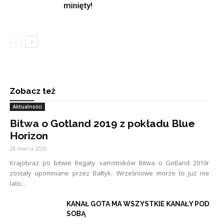
minięty!
Zobacz też
Aktualności
Bitwa o Gotland 2019 z pokładu Blue
Horizon
28 marca 2020
Krajobraz po bitwie Regaty samotników Bitwa o Gotland 2019r
zostały upomniane przez Bałtyk. Wrześniowe morze to już nie
lato...
KANAŁ GOTA MA WSZYSTKIE KANAŁY POD
SOBĄ