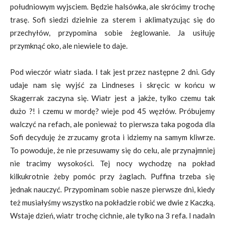
południowym wyjsciem. Będzie halsówka, ale skrócimy trochę
trasę. Sofi siedzi dzielnie za sterem i aklimatyzując się do
przechyłów, przypomina sobie żeglowanie. Ja usiłuję
przymknąć oko, ale niewiele to daje.
Pod wieczór wiatr siada. I tak jest przez następne 2 dni. Gdy
udaje nam się wyjść za Lindneses i skręcic w końcu w
Skagerrak zaczyna się. Wiatr jest a jakże, tylko czemu tak
dużo ?! i czemu w mordę? wieje pod 45 węzłów. Próbujemy
walczyć na refach, ale ponieważ to pierwsza taka pogoda dla
Sofi decyduję że zrzucamy grota i idziemy na samym kliwrze.
To powoduje, że nie przesuwamy się do celu, ale przynajmniej
nie tracimy wysokości. Tej nocy wychodzę na pokład
kilkukrotnie żeby pomóc przy żaglach. Puffina trzeba się
jednak nauczyć. Przypominam sobie nasze pierwsze dni, kiedy
też musiałyśmy wszystko na pokładzie robić we dwie z Kaczką.
Wstaje dzień, wiatr trochę cichnie, ale tylko na 3 refa. I nadaln