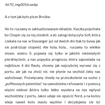
4670_img0056.webp
A o tym jak było pisze Brożka:
No to ruszamy w zaktualizowanym składzie. Kaczka pojechała
bo Chopin się za nią stesknił, a do załogi dołączyła Sofi, która
czekała na nas w Stavanger już od dwóch dni (tak to bywa jak
sie podróżuje stopem). Ale hola, hola… ruszamy to wielkie
słowo. wiatru 0, pojawia się tylko w jakichś nieśmiałych
pierdnięciech, a nas popędza prognoza, która zapowiada na
najblizsze 4 dni flautę. chcemy jak najszybciej wyrwać się z
portu, ale jak na złość nic nie płynie na wschód żeby nas
wyholować. Poświęcamy chwilę na przeszkolenie na sucho z
„puffinowych patentów” na samodzielne refowanie i z pomocą
mięśni widowi (która tylko lekko wywiera na nas wpływ)
wychodzimy z portu. Jakoś udaje sie opuścić fiord, a na końcu
wieje nawet koło mastu węzłów i decydujemy sie iść