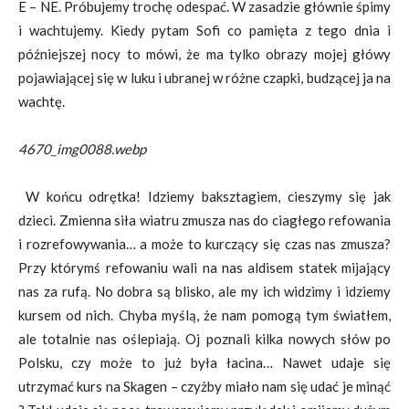
E – NE. Próbujemy trochę odespać. W zasadzie głównie śpimy
i wachtujemy. Kiedy pytam Sofi co pamięta z tego dnia i
późniejszej nocy to mówi, że ma tylko obrazy mojej główy
pojawiającej się w luku i ubranej w różne czapki, budzącej ja na
wachtę.
4670_img0088.webp
W końcu odrętka! Idziemy baksztagiem, cieszymy się jak
dzieci. Zmienna siła wiatru zmusza nas do ciagłego refowania
i rozrefowywania… a może to kurczący się czas nas zmusza?
Przy którymś refowaniu wali na nas aldisem statek mijający
nas za rufą. No dobra są blisko, ale my ich widzimy i idziemy
kursem od nich. Chyba myślą, że nam pomogą tym światłem,
ale totalnie nas oślepiają. Oj poznali kilka nowych słów po
Polsku, czy może to już była łacina… Nawet udaje się
utrzymać kurs na Skagen – czyżby miało nam się udać je minąć