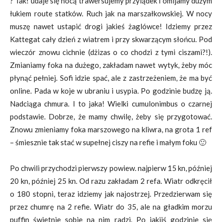
? Tak! udaje się nocą trawersujemy przylądek i omijamy dużym
łukiem route statków. Ruch jak na marszałkowskiej. W nocy
muszę nawet ustapić drogi jakieś żaglówce! Idziemy przez
Kattegat cały dzień z wiatrem i przy skwarzącym słońcu. Pod
wieczór znowu cichnie (dżizas o co chodzi z tymi ciszami?!).
Zmianiamy foka na dużego, zakładam nawet wytyk, żeby móc
płynąć pełniej. Sofi idzie spać, ale z zastrzeżeniem, że ma być
online. Pada w koje w ubraniu i usypia. Po godzinie budzę ją.
Nadciąga chmura. I to jaka! Wielki cumulonimbus o czarnej
podstawie. Dobrze, że mamy chwilę, żeby się przygotować.
Znowu zmieniamy foka marszowego na kliwra, na grota 1 ref
– śmiesznie tak stać w supełnej ciszy na refie i małym foku 🙂
Po chwili przychodzi pierwszy powiew. najpierw 15 kn, później
20 kn, później 25 kn. Od razu zakładam 2 refa. Wiatr odkręcił
o 180 stopni, teraz idziemy jak najostrzej. Przedzierwam się
przez chumrę na 2 refie. Wiatr do 35, ale na gładkim morzu
puffin świetnie sobie na nim radzi. Po jakijś godzinie się