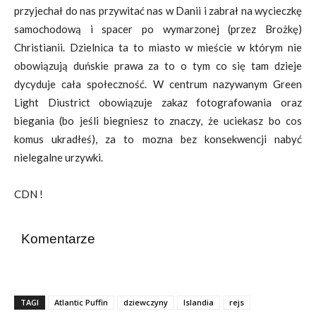
przyjechał do nas przywitać nas w Danii i zabrał na wycieczkę
samochodową i spacer po wymarzonej (przez Brożkę)
Christianii. Dzielnica ta to miasto w mieście w którym nie
obowiązują duńskie prawa za to o tym co się tam dzieje
dycyduje cała społeczność. W centrum nazywanym Green
Light Diustrict obowiązuje zakaz fotografowania oraz
biegania (bo jeśli biegniesz to znaczy, że uciekasz bo cos
komus ukradłeś), za to mozna bez konsekwencji nabyć
nielegalne urzywki.
CDN !
Komentarze
TAGI
Atlantic Puffin
dziewczyny
Islandia
rejs