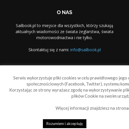
O NAS
Sailbook.pl to miejsce dla wszystkich, którzy szukają
aktualnych wiadomości ze świata żeglarstwa, świata
motorowodniactwa i nie tylko.
Skontaktuj się z nami:
info@sailbook.pl
PODĄŻAJ ZA NAMI
Serwis wykorzystuje pliki cookies w celu prawidłowego jego d
społecznościowych (Facebook, Twitter), systemu kom
Korzystając ze strony wyrażasz zgodę na wykorzystywanie pl
plików Cookie na swoim urządz
Więcej informacji znajdziesz na strona
Sailbook Cup
O nas
Reklama
Polityka prywatności
Polityka Cookie
Rozumiem i akceptuję
© 2010-2019 Sailbook.pl