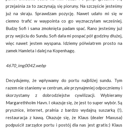
przejaśnia za to zaczynają się pioruny. Na szczęście jesteśmy
już na skraju. Sprawdzam pozycję. Nawet udało mi się w
ciemno trafić w waypointa co go wyznaczyłam wcześniej.
Budzę Sofi i sama zmoknięta padam spać. Rano jesteśmy już
przy wejściu do Sundu. Sofi dała mi pospać pół godziny dłużej,
więc nawet jestem wyspana. Idziemy półwiatrem prosto na
zamek Hamleta i dalej na Kopenhagę.
4670_img0042.webp
Decydujemy, że wpływamy do portu najbliżej sundu. Tym
razem nie staniemy w centrum, ale przynajmniej odpoczniemy i
skorzystamy z dobrodziejstw cywilizacji. Wybieramy
Margarethholm Havn. I okazuje się, że jest to super wybór. Są
prysznice, internet, pralnia z bardzo wydajną suszarką (!),
restauracja z kawą. Okazuje się, że Klaus (dealer Maxusa)
podpuścił zarządce portu i postój dla nas jest gratis:) Klaus