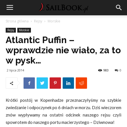
Strona główna
Rejsy
Morskie
Rejsy
Morskie
Atlantic Puffin –
wprawdzie nie wiało, za to
w pysk…
2 lipca 2014
983
0
Krótki postój w Kopenhadze przeznaczyłyśmy na szybkie
zwiedzanie i odpoczynek po 6 dniach w morzu. Dziś wieczorem
znów wypływamy na ostatni odcinek naszego rejsu czyli
spowrotem do naszego portu macierzystego – Dziwnowa!