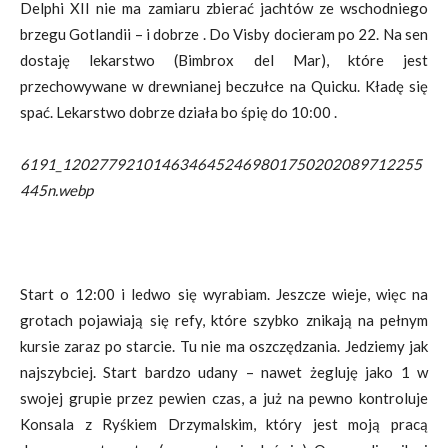
Delphi XII nie ma zamiaru zbierać jachtów ze wschodniego
brzegu Gotlandii – i dobrze . Do Visby docieram po 22. Na sen
dostaję lekarstwo (Bimbrox del Mar), które jest
przechowywane w drewnianej beczułce na Quicku. Kładę się
spać. Lekarstwo dobrze działa bo śpię do 10:00 .
6191_1202779210146346452469801750202089712255
445n.webp
Start o 12:00 i ledwo się wyrabiam. Jeszcze wieje, więc na
grotach pojawiają się refy, które szybko znikają na pełnym
kursie zaraz po starcie. Tu nie ma oszczędzania. Jedziemy jak
najszybciej. Start bardzo udany – nawet żegluję jako 1 w
swojej grupie przez pewien czas, a już na pewno kontroluje
Konsala z Ryśkiem Drzymalskim, który jest moją pracą