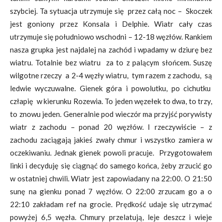
szybciej. Ta sytuacja utrzymuje się przez całą noc – Skoczek
jest goniony przez Konsala i Delphie. Wiatr cały czas
utrzymuje się południowo wschodni – 12-18 węzłów. Rankiem
nasza grupka jest najdalej na zachód i wpadamy w dziurę bez
wiatru. Totalnie bez wiatru za to z palącym słońcem. Suszę
wilgotne rzeczy a 2-4 węzły wiatru, tym razem z zachodu, są
ledwie wyczuwalne. Gienek góra i powolutku, po cichutku
człapię w kierunku Rozewia. To jeden węzełek to dwa, to trzy,
to znowu jeden. Generalnie pod wieczór ma przyjść porywisty
wiatr z zachodu – ponad 20 węzłów. I rzeczywiście – z
zachodu zaciągają jakieś zwały chmur i wszystko zamiera w
oczekiwaniu. Jednak gienek powoli pracuje. Przygotowałem
linki i decyduję się ciągnąć do samego końca, żeby zrzucić go
w ostatniej chwili. Wiatr jest zapowiadany na 22:00. O 21:50
sunę na gienku ponad 7 węzłów. O 22:00 zrzucam go a o
22:10 zakładam ref na grocie. Prędkość udaje się utrzymać
powyżej 6,5 węzła. Chmury przelatują, leje deszcz i wieje