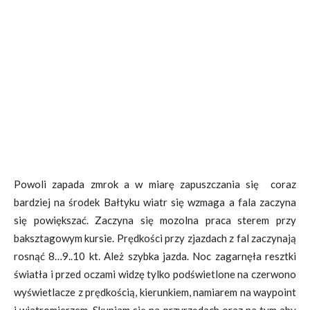
Powoli zapada zmrok a w miarę zapuszczania się coraz
bardziej na środek Bałtyku wiatr się wzmaga a fala zaczyna
się powiększać. Zaczyna się mozolna praca sterem przy
baksztagowym kursie. Prędkości przy zjazdach z fal zaczynają
rosnąć 8…9..10 kt. Ależ szybka jazda. Noc zagarnęła resztki
światła i przed oczami widzę tylko podświetlone na czerwono
wyświetlacze z prędkością, kierunkiem, namiarem na waypoint
i wiatromierzem. Skupiam się na przyrządach oraz na tym aby