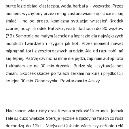
burtę idzie obiad, ciasteczka, woda, herbata – wszystko. Przez
moment wychylony przez reling zastanawiam się i chce mi się
śmiać – no po prostu komiczna sytuacja: wrzesień, środek
czarnej nocy , środek Bałtyku , wiatr dochodzi do 30 węzłów
(7B). Samotnie na małym jachcie na imprezie dla największych
morskich twardzieli i rzygam jak kot. Przez moment nawet
mignął mi tort z zeszłorocznych urodzin. Ale od razu robi mi
się lepiej. Patrzę czy nic na mnie nie pędzi, zapinam autopilota
i układam się na 30 min drzemki. Budzę się – sytuacja bez
zmian. Skoczek skacze po falach zerkam na kurs i prędkość i
kolejne 30 min. Odpoczynku. Powtarzam to 4 razy.
Nad ranem wiatr cały czas trzyma prędkość i kierunek jednak
fale są dużo większe. Steruję ręcznie a zjazdy na falach co rusz
dochodzą do 12kt. Miejscami już nie wiem czy drżenie ręki