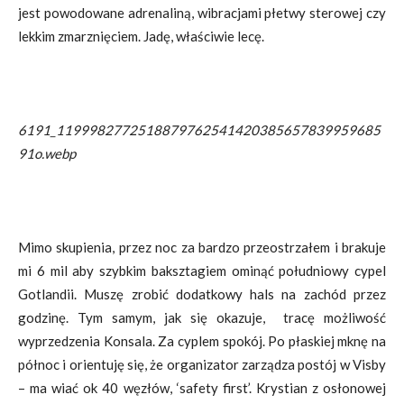
jest powodowane adrenaliną, wibracjami płetwy sterowej czy
lekkim zmarznięciem. Jadę, właściwie lecę.
6191_1199982772518879762541420385657839959685
91o.webp
Mimo skupienia, przez noc za bardzo przeostrzałem i brakuje
mi 6 mil aby szybkim baksztagiem ominąć południowy cypel
Gotlandii. Muszę zrobić dodatkowy hals na zachód przez
godzinę. Tym samym, jak się okazuje, tracę możliwość
wyprzedzenia Konsala. Za cyplem spokój. Po płaskiej mknę na
północ i orientuję się, że organizator zarządza postój w Visby
– ma wiać ok 40 węzłów, ‘safety first’. Krystian z osłonowej