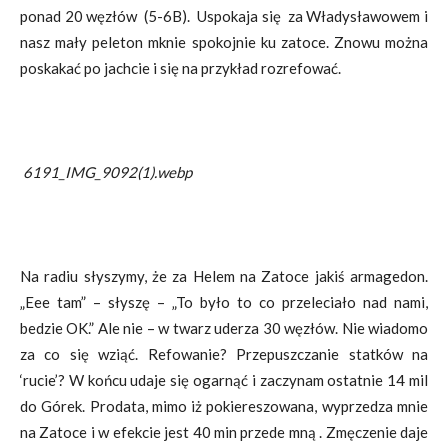
ponad 20 węzłów (5-6B). Uspokaja się za Władysławowem i
nasz mały peleton mknie spokojnie ku zatoce. Znowu można
poskakać po jachcie i się na przykład rozrefować.
6191_IMG_9092(1).webp
Na radiu słyszymy, że za Helem na Zatoce jakiś armagedon.
„Eee tam” – słyszę – „To było to co przeleciało nad nami,
bedzie OK.” Ale nie – w twarz uderza 30 węzłów. Nie wiadomo
za co się wziąć. Refowanie? Przepuszczanie statków na
‘rucie’? W końcu udaje się ogarnąć i zaczynam ostatnie 14 mil
do Górek. Prodata, mimo iż pokiereszowana, wyprzedza mnie
na Zatoce i w efekcie jest 40 min przede mną . Zmęczenie daje