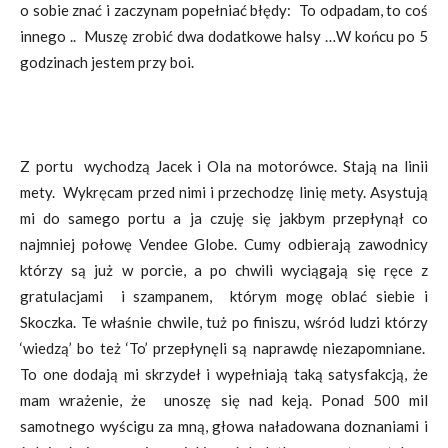
o sobie znać i zaczynam popełniać błędy: To odpadam, to coś
innego .. Muszę zrobić dwa dodatkowe halsy …W końcu po 5
godzinach jestem przy boi.
Z portu wychodzą Jacek i Ola na motorówce. Stają na linii
mety. Wykręcam przed nimi i przechodzę linię mety. Asystują
mi do samego portu a ja czuję się jakbym przepłynął co
najmniej połowę Vendee Globe. Cumy odbierają zawodnicy
którzy są już w porcie, a po chwili wyciągają się ręce z
gratulacjami i szampanem, którym mogę oblać siebie i
Skoczka. Te właśnie chwile, tuż po finiszu, wśród ludzi którzy
‘wiedzą’ bo też ‘To’ przepłynęli są naprawdę niezapomniane.
To one dodają mi skrzydeł i wypełniają taką satysfakcją, że
mam wrażenie, że unoszę się nad keją. Ponad 500 mil
samotnego wyścigu za mną, głowa naładowana doznaniami i