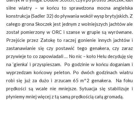
silne wiatry – w końcu to sprawdzona mocna angielska
konstrukcja (Sadler 32) do pływania wokół wysp brytyjskich. Z
całego grona Skoczek jest jednym z wolniejszych jachtów ale
został pomierzony w ORC i szanse w grupie są wyrównane.
Przejście przez Zatokę to raczej gonienie innych jachtów i
zastanawianie się czy postawić tego genakera, czy zaraz
przywieje to co zapowiadali … No nic – koło Helu decyduję się
na ‘gienka’ i przyspieszam. Po godzinie w końcu doganiam i
wyprzedzam końcowy peleton. Po dwóch godzinach wiatru
robi się już za dużo i zrzucam 65 m^2 genakera. Na foku
prędkości są wcale nie mniejsze. Sytuacja się stabilizuje i
płyniemy mniej więcej z tą samą prędkością całą gromadą.