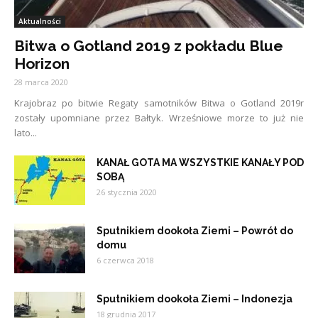
Aktualności
Bitwa o Gotland 2019 z pokładu Blue
Horizon
28 marca 2020
Krajobraz po bitwie Regaty samotników Bitwa o Gotland 2019r
zostały upomniane przez Bałtyk. Wrześniowe morze to już nie
lato...
KANAŁ GOTA MA WSZYSTKIE KANAŁY POD
SOBĄ
26 stycznia 2020
Sputnikiem dookoła Ziemi – Powrót do
domu
6 czerwca 2018
Sputnikiem dookoła Ziemi – Indonezja
18 grudnia 2017