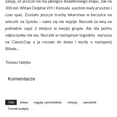
żałuję, że jeszcze nie ma jakiegoś dodatkowego etapu ..tak na
300 mil. Witam Delphie VIII i Konsala a potem mały prysznic i
czas spać. Zostało jeszcze trochę lekarstwa w beczułce na
wieczór na Quicku – samo się nie wypije. Skoczek za mną na
pokładzie zajął 2 miejsce w swojej grupie. Ale dla jachtu
odpoczynku nie ma. Skoczek w następnym tygodniu wyrusza
na ClassicCup a ja ruszam do domu i myślę o następnej
Bitwie…
Tomasz ładyko
Komentarze
TAGI
bitwa
regaty samotników
relacja
samotnik
Tomek Ładyko