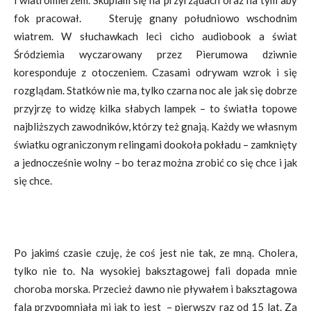
fok pracował. Steruję gnany południowo wschodnim
wiatrem. W słuchawkach leci cicho audiobook a świat
Śródziemia wyczarowany przez Pierumowa dziwnie
koresponduje z otoczeniem. Czasami odrywam wzrok i się
rozglądam. Statków nie ma, tylko czarna noc ale jak się dobrze
przyjrzę to widzę kilka słabych lampek – to światła topowe
najbliższych zawodników, którzy też gnają. Każdy we własnym
światku ograniczonym relingami dookoła pokładu – zamknięty
a jednocześnie wolny – bo teraz można zrobić co się chce i jak
się chce.
Po jakimś czasie czuję, że coś jest nie tak, ze mną. Cholera,
tylko nie to. Na wysokiej baksztagowej fali dopada mnie
choroba morska. Przecież dawno nie pływałem i baksztagowa
fala przypomniała mi jak to jest – pierwszy raz od 15 lat. Za