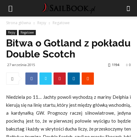
Strona główna
Rejsy
Regatowe
Rejsy
Regatowe
Bitwa o Gotland z pokładu
Double Scotch
27 września 2015
1194
0
Niedziela po 11… Jachty powoli wychodzą z mariny Delphia i
kierują się na linię startu, który jest między główką wschodnią,
a kardynałką GW. Prognozy raczej silnowiatrowe, jedyna
pociechą jest to, że w pierwszej połowie wyścigu to będzie
baksztag i każdy w skrytości ducha liczy, że przeskoczymy ten
Bałtyk w trymiga. Double Scotch, czyli po prostu Skoczek, lubi