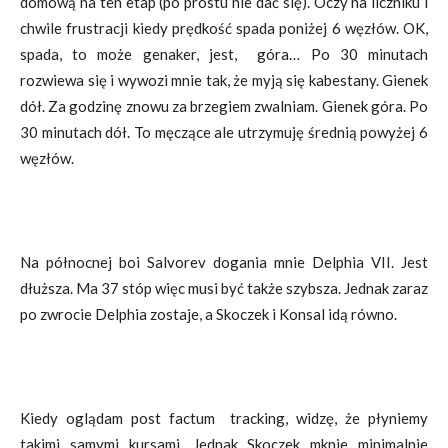
domową na ten etap (po prostu nie dać się). Oczy na liczniku i
chwile frustracji kiedy prędkość spada poniżej 6 węzłów. OK,
spada, to może genaker, jest, góra… Po 30 minutach
rozwiewa się i wywozi mnie tak, że myją się kabestany. Gienek
dół. Za godzinę znowu za brzegiem zwalniam. Gienek góra. Po
30 minutach dół. To męczące ale utrzymuję średnią powyżej 6
węzłów.
Na północnej boi Salvorev dogania mnie Delphia VII. Jest
dłuższa. Ma 37 stóp więc musi być także szybsza. Jednak zaraz
po zwrocie Delphia zostaje, a Skoczek i Konsal idą równo.
Kiedy oglądam post factum tracking, widzę, że płyniemy
takimi samymi kursami. Jednak Skoczek mknie minimalnie