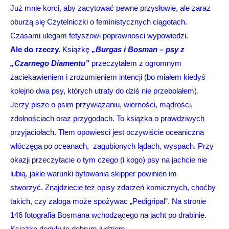
Już mnie korci, aby zacytować pewne przysłowie, ale zaraz
oburzą się Czytelniczki o feministycznych ciągotach.
Czasami ulegam fetyszowi poprawnosci wypowiedzi.
Ale do rzeczy.
Książkę
„Burgas i Bosman – psy z
„Czarnego Diamentu”
przeczytałem z ogromnym
zaciekawieniem i zrozumieniem intencji (bo miałem kiedyś
kolejno dwa psy, których utraty do dziś nie przebolałem).
Jerzy pisze o psim przywiązaniu, wierności, mądrości,
zdolnościach oraz przygodach. To ksiązka o prawdziwych
przyjaciołach. Tłem opowiesci jest oczywiście oceaniczna
włóczęga po oceanach, zagubionych lądach, wyspach. Przy
okazji przeczytacie o tym czego (i kogo) psy na jachcie nie
lubią, jakie warunki bytowania skipper powinien im
stworzyć. Znajdziecie też opisy zdarzeń komicznych, choćby
takich, czy załoga może spożywac „Pedigripal”. Na stronie
146 fotografia Bosmana wchodzącego na jacht po drabinie.
Książkę dedykuję dobrym ludziom.