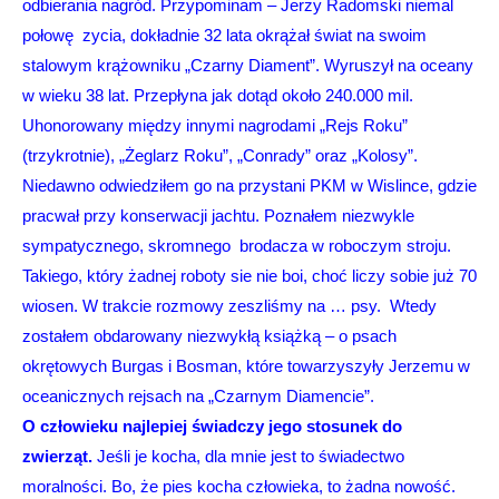
odbierania nagród. Przypominam – Jerzy Radomski niemal
połowę zycia, dokładnie 32 lata okrążał świat na swoim
stalowym krążowniku „Czarny Diament”. Wyruszył na oceany
w wieku 38 lat. Przepłyna jak dotąd około 240.000 mil.
Uhonorowany między innymi nagrodami „Rejs Roku”
(trzykrotnie), „Żeglarz Roku”, „Conrady” oraz „Kolosy”.
Niedawno odwiedziłem go na przystani PKM w Wislince, gdzie
pracwał przy konserwacji jachtu. Poznałem niezwykle
sympatycznego, skromnego brodacza w roboczym stroju.
Takiego, który żadnej roboty sie nie boi, choć liczy sobie już 70
wiosen. W trakcie rozmowy zeszliśmy na … psy. Wtedy
zostałem obdarowany niezwykłą książką – o psach
okrętowych Burgas i Bosman, które towarzyszyły Jerzemu w
oceanicznych rejsach na „Czarnym Diamencie”.
O człowieku najlepiej świadczy jego stosunek do
zwierząt.
Jeśli je kocha, dla mnie jest to świadectwo
moralności. Bo, że pies kocha człowieka, to żadna nowość.