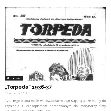
Aktualności
„Torpeda” 1936-37
11 września 2019
Tytuł tego pisma może wprowadzać w błąd sugerując, że mamy do
czynienia z czasopismem adresowanym do marynarzy floty
wojennej. Tygodnik wydawany w...