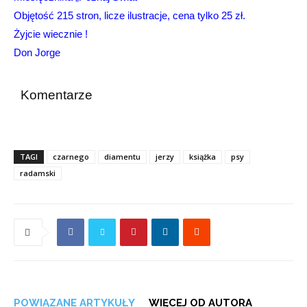
Objętość 215 stron, licze ilustracje, cena tylko 25 zł.
Żyjcie wiecznie !
Don Jorge
Komentarze
TAGI
czarnego
diamentu
jerzy
książka
psy
radamski
POWIĄZANE ARTYKUŁY
WIĘCEJ OD AUTORA