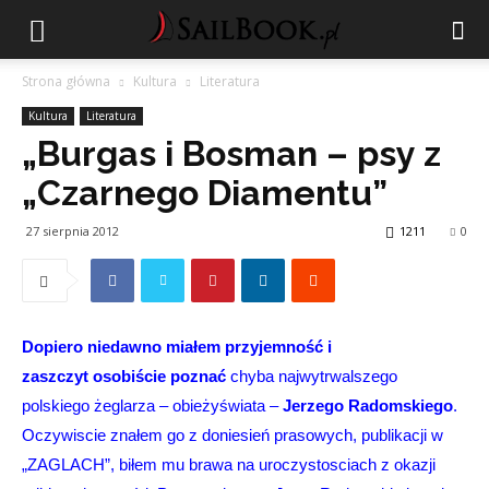
Strona główna
Kultura
Literatura
Kultura
Literatura
„Burgas i Bosman – psy z
„Czarnego Diamentu”
27 sierpnia 2012
1211
0
Dopiero niedawno miałem przyjemność i
zaszczyt osobiście poznać
chyba najwytrwalszego
polskiego żeglarza – obieżyświata –
Jerzego Radomskiego
.
Oczywiscie znałem go z doniesień prasowych, publikacji w
„ZAGLACH”, biłem mu brawa na uroczystosciach z okazji