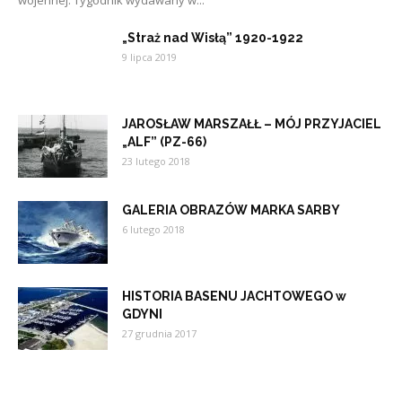
„Straż nad Wisłą” 1920-1922
9 lipca 2019
JAROSŁAW MARSZAŁŁ – MÓJ PRZYJACIEL
„ALF” (PZ-66)
23 lutego 2018
GALERIA OBRAZÓW MARKA SARBY
6 lutego 2018
HISTORIA BASENU JACHTOWEGO w
GDYNI
27 grudnia 2017