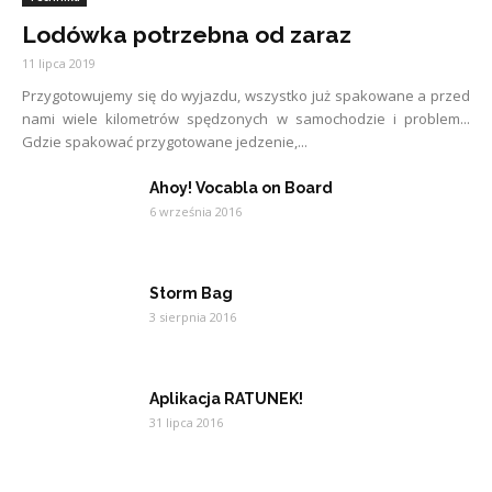
Lodówka potrzebna od zaraz
11 lipca 2019
Przygotowujemy się do wyjazdu, wszystko już spakowane a przed
nami wiele kilometrów spędzonych w samochodzie i problem...
Gdzie spakować przygotowane jedzenie,...
Ahoy! Vocabla on Board
6 września 2016
Storm Bag
3 sierpnia 2016
Aplikacja RATUNEK!
31 lipca 2016