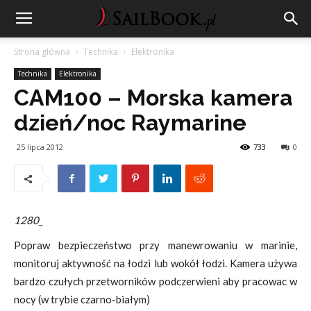
Strona główna
Technika
Elektronika
Technika
Elektronika
CAM100 – Morska kamera
dzień/noc Raymarine
25 lipca 2012
733
0
1280_
Popraw bezpieczeństwo przy manewrowaniu w marinie,
monitoruj aktywność na łodzi lub wokół łodzi. Kamera używa
bardzo czułych przetworników podczerwieni aby pracowac w
nocy (w trybie czarno-białym)