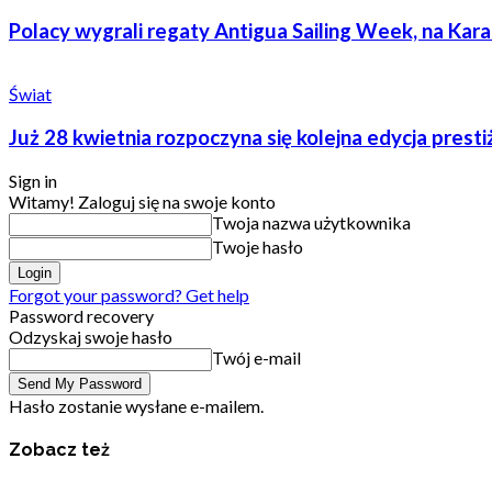
Polacy wygrali regaty Antigua Sailing Week, na Kara
Świat
Już 28 kwietnia rozpoczyna się kolejna edycja prest
Sign in
Witamy! Zaloguj się na swoje konto
Twoja nazwa użytkownika
Twoje hasło
Forgot your password? Get help
Password recovery
Odzyskaj swoje hasło
Twój e-mail
Hasło zostanie wysłane e-mailem.
Zobacz też