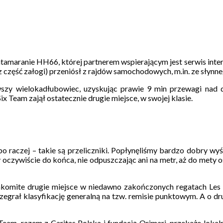
katamaranie HH66, której partnerem wspierającym jest serwis int
az część załogi) przeniósł z rajdów samochodowych, m.in. ze słyn
ierwszy wielokadłubowiec, uzyskując prawie 9 min przewagi na
ix Team zajął ostatecznie drugie miejsce, w swojej klasie.
 raczej – takie są przeliczniki. Popłynęliśmy bardzo dobry wyści
oczywiście do końca, nie odpuszczając ani na metr, aż do mety o
nakomite drugie miejsce w niedawno zakończonych regatach Les 
zegrał klasyfikację generalną na tzw. remisie punktowym. A o 
 Team, razem z Caritas Polska i fundacją Orimari, przekaże loka