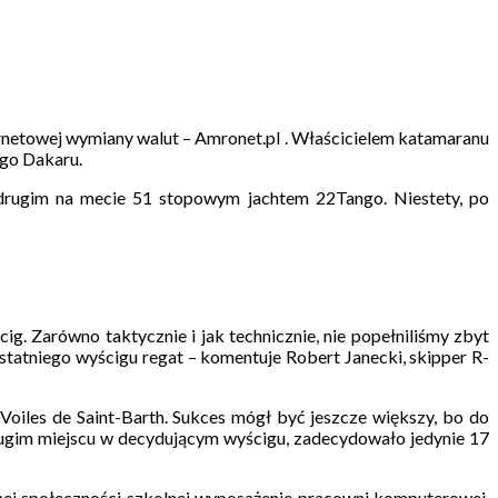
ernetowej wymiany walut – Amronet.pl . Właścicielem katamaranu
nego Dakaru.
d drugim na mecie 51 stopowym jachtem 22Tango. Niestety, po
g. Zarówno taktycznie i jak technicznie, nie popełniliśmy zbyt
statniego wyścigu regat – komentuje Robert Janecki, skipper R-
Voiles de Saint-Barth. Sukces mógł być jeszcze większy, bo do
drugim miejscu w decydującym wyścigu, zadecydowało jedynie 17
lnej społeczności szkolnej wyposażenie pracowni komputerowej.