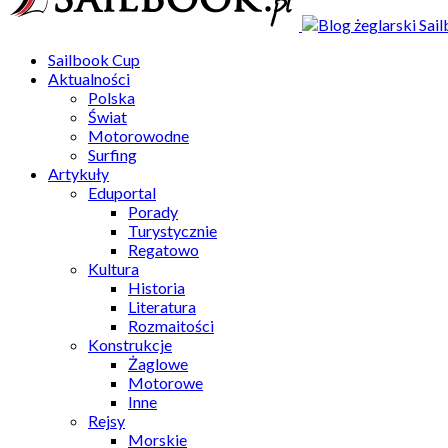
Sailbook Cup
Aktualności
Polska
Świat
Motorowodne
Surfing
Artykuły
Eduportal
Porady
Turystycznie
Regatowo
Kultura
Historia
Literatura
Rozmaitości
Konstrukcje
Żaglowe
Motorowe
Inne
Rejsy
Morskie