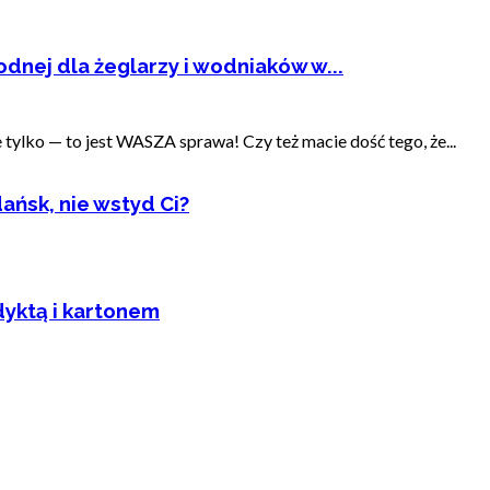
dnej dla żeglarzy i wodniaków w...
ylko — to jest WASZA sprawa! Czy też macie dość tego, że...
ańsk, nie wstyd Ci?
dyktą i kartonem