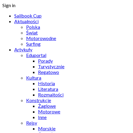
Sign in
Sailbook Cup
Aktualności
Polska
Świat
Motorowodne
Surfing
Artykuły
Eduportal
Porady
Turystycznie
Regatowo
Kultura
Historia
Literatura
Rozmaitości
Konstrukcje
Żaglowe
Motorowe
Inne
Rejsy
Morskie