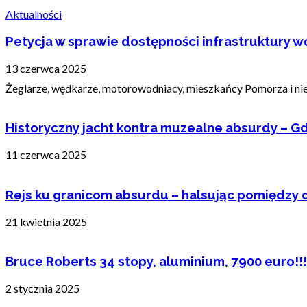
Aktualności
Petycja w sprawie dostępności infrastruktury wo
13 czerwca 2025
Żeglarze, wędkarze, motorowodniacy, mieszkańcy Pomorza i nie t
Historyczny jacht kontra muzealne absurdy – Gd
11 czerwca 2025
Rejs ku granicom absurdu – halsując pomiędzy 
21 kwietnia 2025
Bruce Roberts 34 stopy, aluminium, 7900 euro!!!
2 stycznia 2025