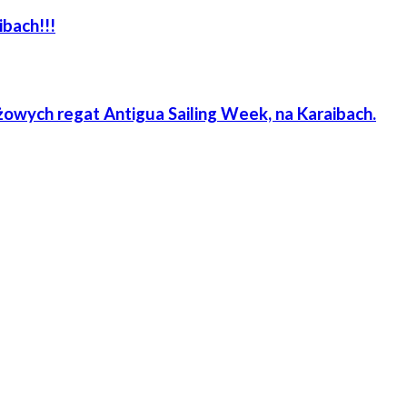
ibach!!!
iżowych regat Antigua Sailing Week, na Karaibach.