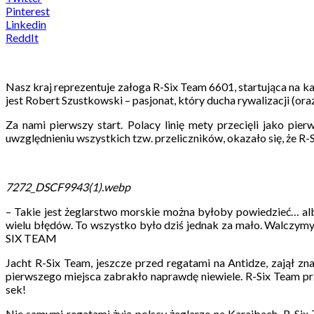
Pinterest
Linkedin
ReddIt
Nasz kraj reprezentuje załoga R-Six Team 6601, startująca na 
jest Robert Szustkowski – pasjonat, który ducha rywalizacji (or
Za nami pierwszy start. Polacy linię mety przecięli jako p
uwzględnieniu wszystkich tzw. przeliczników, okazało się, że R-S
7272_DSCF9943(1).webp
– Takie jest żeglarstwo morskie można byłoby powiedzieć… albo
wielu błędów. To wszystko było dziś jednak za mało. Walczymy 
SIX TEAM
Jacht R-Six Team, jeszcze przed regatami na Antidze, zajął z
pierwszego miejsca zabrakło naprawdę niewiele. R-Six Team pr
sek!
Nie samymi regatami żyją polscy żeglarze na Karaibach. R-Six