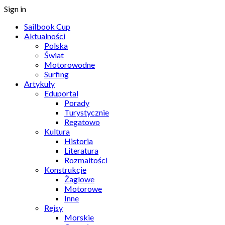
Sign in
Sailbook Cup
Aktualności
Polska
Świat
Motorowodne
Surfing
Artykuły
Eduportal
Porady
Turystycznie
Regatowo
Kultura
Historia
Literatura
Rozmaitości
Konstrukcje
Żaglowe
Motorowe
Inne
Rejsy
Morskie