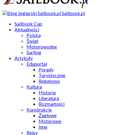
Sailbook.pl
Sailbook Cup
Aktualności
Polska
Świat
Motorowodne
Surfing
Artykuły
Eduportal
Porady
Turystycznie
Regatowo
Kultura
Historia
Literatura
Rozmaitości
Konstrukcje
Żaglowe
Motorowe
Inne
Rejsy