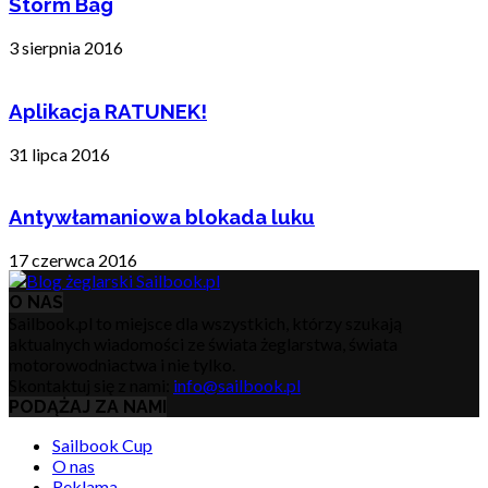
Storm Bag
3 sierpnia 2016
Aplikacja RATUNEK!
31 lipca 2016
Antywłamaniowa blokada luku
17 czerwca 2016
O NAS
Sailbook.pl to miejsce dla wszystkich, którzy szukają
aktualnych wiadomości ze świata żeglarstwa, świata
motorowodniactwa i nie tylko.
Skontaktuj się z nami:
info@sailbook.pl
PODĄŻAJ ZA NAMI
Sailbook Cup
O nas
Reklama