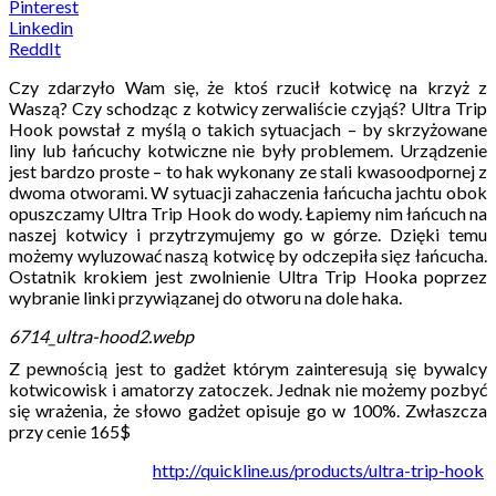
Pinterest
Linkedin
ReddIt
Czy zdarzyło Wam się, że ktoś rzucił kotwicę na krzyż z
Waszą? Czy schodząc z kotwicy zerwaliście czyjąś? Ultra Trip
Hook powstał z myślą o takich sytuacjach – by skrzyżowane
liny lub łańcuchy kotwiczne nie były problemem. Urządzenie
jest bardzo proste – to hak wykonany ze stali kwasoodpornej z
dwoma otworami. W sytuacji zahaczenia łańcucha jachtu obok
opuszczamy Ultra Trip Hook do wody. Łapiemy nim łańcuch na
naszej kotwicy i przytrzymujemy go w górze. Dzięki temu
możemy wyluzować naszą kotwicę by odczepiła sięz łańcucha.
Ostatnik krokiem jest zwolnienie Ultra Trip Hooka poprzez
wybranie linki przywiązanej do otworu na dole haka.
6714_ultra-hood2.webp
Z pewnością jest to gadżet którym zainteresują się bywalcy
kotwicowisk i amatorzy zatoczek. Jednak nie możemy pozbyć
się wrażenia, że słowo gadżet opisuje go w 100%. Zwłaszcza
przy cenie 165$
http://quickline.us/products/ultra-trip-hook