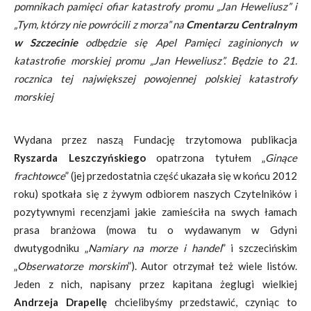
pomnikach pamięci ofiar katastrofy promu „Jan Heweliusz” i
„Tym, którzy nie powrócili z morza” na
Cmentarzu Centralnym
w Szczecinie
odbędzie się Apel Pamięci zaginionych w
katastrofie morskiej promu „Jan Heweliusz”. Będzie to 21.
rocznica tej największej powojennej polskiej katastrofy
morskiej
Wydana przez naszą Fundację trzytomowa publikacja
Ryszarda Leszczyńskiego
opatrzona tytułem „
Ginące
frachtowce
” (jej przedostatnia część ukazała się w końcu 2012
roku) spotkała się z żywym odbiorem naszych Czytelników i
pozytywnymi recenzjami jakie zamieściła na swych łamach
prasa branżowa (mowa tu o wydawanym w Gdyni
dwutygodniku „
Namiary na morze i handel
” i szczecińskim
„
Obserwatorze morskim
”). Autor otrzymał też wiele listów.
Jeden z nich, napisany przez kapitana żeglugi wielkiej
Andrzeja Drapellę
chcielibyśmy przedstawić, czyniąc to