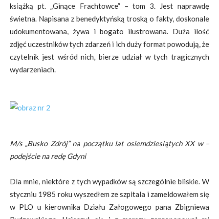
książką pt. „Ginące Frachtowce” – tom 3. Jest naprawdę
świetna. Napisana z benedyktyńską troską o fakty, doskonale
udokumentowana, żywa i bogato ilustrowana. Duża ilość
zdjęć uczestników tych zdarzeń i ich duży format powodują, że
czytelnik jest wśród nich, bierze udział w tych tragicznych
wydarzeniach.
M/s „Busko Zdrój” na początku lat osiemdziesiątych XX w –
podejście na redę Gdyni
Dla mnie, niektóre z tych wypadków są szczególnie bliskie. W
styczniu 1985 roku wyszedłem ze szpitala i zameldowałem się
w PLO u kierownika Działu Załogowego pana Zbigniewa