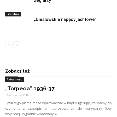
żeglarzy
Literatura
„Dieslowskie napędy jachtowe”
Zobacz też
Aktualności
„Torpeda” 1936-37
11 września 2019
Tytuł tego pisma może wprowadzać w błąd sugerując, że mamy do
czynienia z czasopismem adresowanym do marynarzy floty
wojennej. Tygodnik wydawany w...