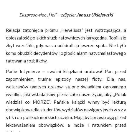
Ekspresowiec „Hel” – zdjęcie:
Janusz Uklejewski
Relacja zatonięcia promu „Heweliusz” jest wstrząsająca, a
opieszałość polskich służb ratowniczych karygodna. Topili się
zbyt wcześnie, gdy nasza admiralicja jeszcze spała. Nie było
komu obudzić decydentów i ogłosić alarm natychmiastowego
ratowania rozbitków.
Panie Inżynierze – swoimi książkami uratował Pan przed
zapomnieniem trudne epizody naszej floty. Dla nas,
weteranów tamtych czasów, są one świadkiem ogromnego
wysiłku, jaki wkładaliśmy przez całe nasze życie, aby „Polak
wiedział co MORZE”. Pańskie książki winny być lekturą
obowiązkową dla studentów wydziałów nawigacyjnych w s z y
s t k i c h polskich morskich uczelni. Mają być przestrogą przed
lekceważeniem obowiązków, a może i ratunkiem przed