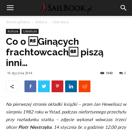
Strona główna
Kultura
Literatura
Kultura
Literatura
Co o Ginących
frachtowcach piszą
inni…
10 stycznia 2014
1940
0
Na pierwszej stronie okładki książki – prom Jan Heweliusz w
sierpniu 1982 roku w Ystad, podczas niefortunnego przechyłu
przy rozładunku statku – zdjęcie wykonał wówczas trzeci
oficer
Piotr Niestrzęba
. 14 stycznia br.
o godzinie
12.00
przy