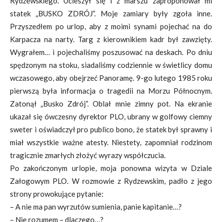
Rydzewskiego. Ucieszył się i z marszu zaproponował mi
statek „BUSKO ZDRÓJ”. Moje zamiary były zgoła inne.
Przyszedłem po urlop, aby z moimi synami pojechać na do
Karpacza na narty. Targ z kierownikiem kadr był zawzięty.
Wygrałem… i pojechaliśmy poszusować na deskach. Po dniu
spędzonym na stoku, siadaliśmy codziennie w świetlicy domu
wczasowego, aby obejrzeć Panoramę. 9-go lutego 1985 roku
pierwszą była informacja o tragedii na Morzu Północnym.
Zatonął „Busko Zdrój”. Oblał mnie zimny pot. Na ekranie
ukazał się ówczesny dyrektor PLO, ubrany w golfowy ciemny
sweter i oświadczył pro publico bono, że statek był sprawny i
miał wszystkie ważne atesty. Niestety, zapomniał rodzinom
tragicznie zmarłych złożyć wyrazy współczucia.
Po zakończonym urlopie, moja ponowna wizyta w Dziale
Załogowym PLO. W rozmowie z Rydzewskim, padło z jego
strony prowokujące pytanie:
– A nie ma pan wyrzutów sumienia, panie kapitanie…?
– Nie rozumem – dlaczego…?