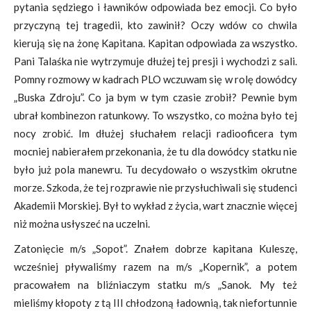
pytania sędziego i ławników odpowiada bez emocji. Co było
przyczyną tej tragedii, kto zawinił? Oczy wdów co chwila
kierują się na żonę Kapitana. Kapitan odpowiada za wszystko.
Pani Talaśka nie wytrzymuje dłużej tej presji i wychodzi z sali.
Pomny rozmowy w kadrach PLO wczuwam się w rolę dowódcy
„Buska Zdroju”. Co ja bym w tym czasie zrobił? Pewnie bym
ubrał kombinezon ratunkowy. To wszystko, co można było tej
nocy zrobić. Im dłużej słuchałem relacji radiooficera tym
mocniej nabierałem przekonania, że tu dla dowódcy statku nie
było już pola manewru. Tu decydowało o wszystkim okrutne
morze. Szkoda, że tej rozprawie nie przysłuchiwali się studenci
Akademii Morskiej. Był to wykład z życia, wart znacznie więcej
niż można usłyszeć na uczelni.
Zatonięcie m/s „Sopot”. Znałem dobrze kapitana Kuleszę,
wcześniej pływaliśmy razem na m/s „Kopernik”, a potem
pracowałem na bliźniaczym statku m/s „Sanok. My też
mieliśmy kłopoty z tą III chłodzoną ładownią, tak niefortunnie