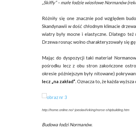
„Skiffy” – małe łodzie wiosłowe Normanów (reko
Różniły się one znacznie pod względem budo
Skandynawii w dość chłodnym klimacie drzewa 
wiatry były mocne i elastyczne. Dlatego też m
Drzewa rosnąc wolno charakteryzowały się gęst
Mając do dyspozycji taki materiał Normanowi
pośrodku lecz z obu stron zakończone ostr
okresie późniejszym były nitowane) pokrywa
lecz „na zakład”
. Oznacza to, że każda wyższa d
http://home.online.no/~joeolavl/viking/norse-shipbuilding.htm
Budowa łodzi Normanów.