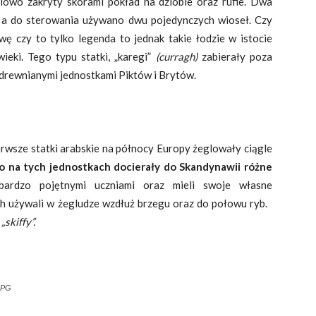
ciowo zakryty skórami pokład na dziobie oraz rufie. Dwa
 a do sterowania używano dwu pojedynczych wioseł. Czy
ę czy to tylko legenda to jednak takie łodzie w istocie
ieki. Tego typu statki, „karegi”
(curragh)
zabierały poza
 drewnianymi jednostkami Piktów i Brytów.
wsze statki arabskie na północy Europy żeglowały ciągle
o na tych jednostkach docierały do Skandynawii różne
bardzo pojętnymi uczniami oraz mieli swoje własne
ch używali w żegludze wzdłuż brzegu oraz do połowu ryb.
–
„skiffy”.
.JPG