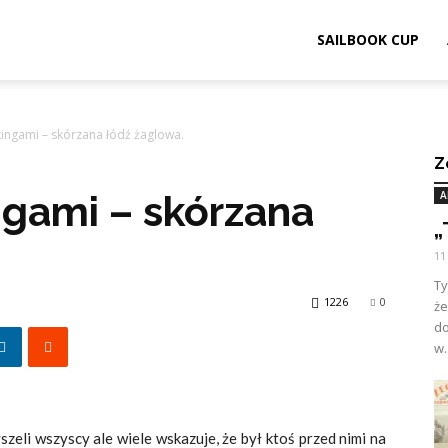
ook.pl
SAILBOOK CUP
ingami – skórzana łódź żaglowa.
Z
ngami – skórzana
A
„
11
Ty
1226
0
ż
d
w.
li wszyscy ale wiele wskazuje, że był ktoś przed nimi na