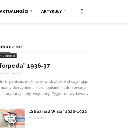
AKTUALNOŚCI
ARTYKUŁY
obacz też
ktualności
Torpeda” 1936-37
 września 2019
tuł tego pisma może wprowadzać w błąd sugerując,
e mamy do czynienia z czasopismem adresowanym
o marynarzy floty wojennej. Tygodnik wydawany
..
„Straż nad Wisłą” 1920-1922
9 lipca 2019