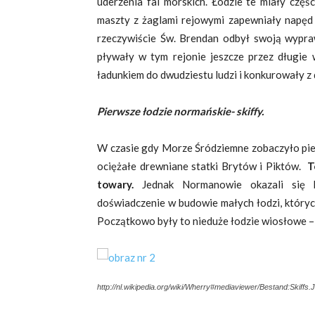
uderzenia fal morskich. Łodzie te miały częś
maszty z żaglami rejowymi zapewniały napęd
rzeczywiście Św. Brendan odbył swoją wypraw
pływały w tym rejonie jeszcze przez długie w
ładunkiem do dwudziestu ludzi i konkurowały z
Pierwsze łodzie normańskie- skiffy.
W czasie gdy Morze Śródziemne zobaczyło pier
ociężałe drewniane statki Brytów i Piktów.
T
towary.
Jednak Normanowie okazali się 
doświadczenie w budowie małych łodzi, który
Początkowo były to nieduże łodzie wiosłowe 
http://nl.wikipedia.org/wiki/Wherry#mediaviewer/Bestand:Skiffs