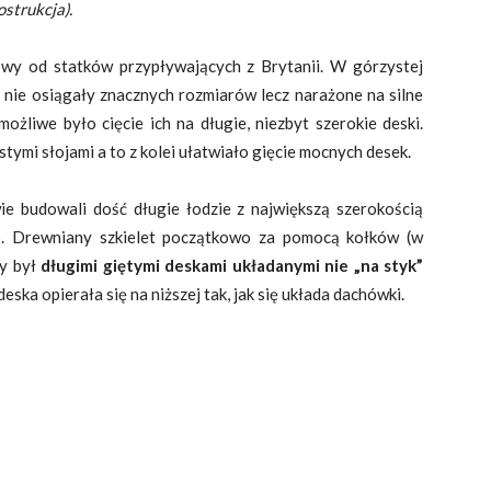
strukcja).
wy od statków przypływających z Brytanii. W górzystej
nie osiągały znacznych rozmiarów lecz narażone na silne
ożliwe było cięcie ich na długie, niezbyt szerokie deski.
ymi słojami a to z kolei ułatwiało gięcie mocnych desek.
e budowali dość długie łodzie z największą szerokością
o. Drewniany szkielet początkowo za pomocą kołków (w
ny był
długimi giętymi deskami układanymi nie „na styk”
eska opierała się na niższej tak, jak się układa dachówki.