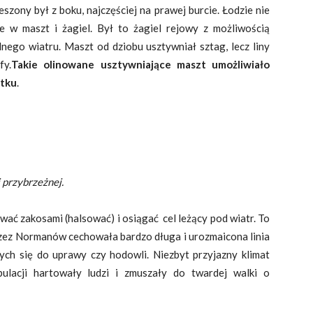
zony był z boku, najczęściej na prawej burcie. Łodzie nie
 w maszt i żagiel. Był to żagiel rejowy z możliwością
lnego wiatru. Maszt od dziobu usztywniał sztag, lecz liny
fy.
Takie olinowane usztywniające maszt umożliwiało
atku
.
 przybrzeżnej.
ać zakosami (halsować) i osiągać cel leżący pod wiatr. To
zez Normanów cechowała bardzo długa i urozmaicona linia
ych się do uprawy czy hodowli. Niezbyt przyjazny klimat
ulacji hartowały ludzi i zmuszały do twardej walki o