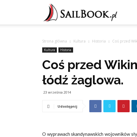
Sailb
Strona główna
Kultura
Historia
Coś przed Wik
Kultura
Historia
Coś przed Wiki
łódź żaglowa.
23 września 2014
Udostępnij
O wyprawach skandynawskich wojowników słysze