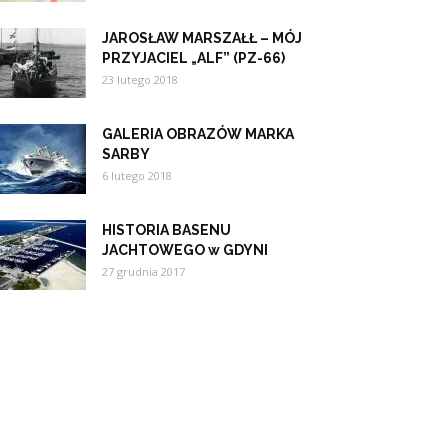
JAROSŁAW MARSZAŁŁ – MÓJ
PRZYJACIEL „ALF” (PZ-66)
23 lutego 2018
GALERIA OBRAZÓW MARKA
SARBY
6 lutego 2018
HISTORIA BASENU
JACHTOWEGO w GDYNI
27 grudnia 2017