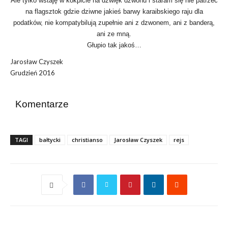
Ale tylko wstaję w kokpicie na dźwięk dzwonu i staram się nie patrzeć
na flagsztok gdzie dziwne jakieś barwy karaibskiego raju dla
podatków, nie kompatybilują zupełnie ani z dzwonem, ani z banderą,
ani ze mną.
Głupio tak jakoś…
Jarosław Czyszek
Grudzień 2016
Komentarze
TAGI
bałtycki
christianso
Jarosław Czyszek
rejs