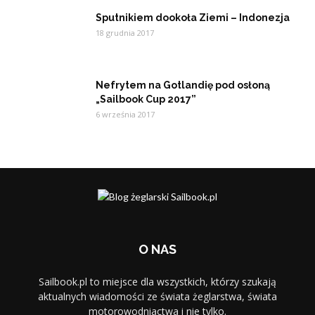
Sputnikiem dookoła Ziemi – Indonezja
18 grudnia 2017
Nefrytem na Gotlandię pod osłoną
„Sailbook Cup 2017”
6 września 2017
O NAS
Sailbook.pl to miejsce dla wszystkich, którzy szukają
aktualnych wiadomości ze świata żeglarstwa, świata
motorowodniactwa i nie tylko.