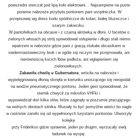
powszedni sterczał pod lipą koło elektrowni… Najsampierw na puste
poranne nabrzeże przybyła pontonem pani urzędniczka. W
przepisowej wg dress kodu spódniczce do kolan, białej bluzeczce i
szarym żakieciku.
W pantofelkach na obcasie i z czarną aktówką w dłoni. U facetów o
zielonych włosach jej strój spowodował osłupienie i długo stali niemo
wpatrzeni w nabrzeże gdzie pani z gracją stukała obcasikami w
siedemnastowieczny bruk i w ogóle się niczym nie przejmowała, ani
nierównością kocich łbów podłoża, ani wglapieniem się
zielonowłosych.
Zabawiła chwilę u Gubernatora
, wróciła na nabrzeże i
wypielęgnowaną dłonią skinęła w kierunku unoszącego się nieopodal
na wodzie pneumatycznego pontonu. Jeden gest spowodował, że
sternik chwycił za mikrofon VHFki i
wypowiedział doń kilka słów, które zaginęły w poszumie pracującego
na wolnych obrotach silnika. Musiały to być pomyślne wieści bo nagle
w cieśninie zaroiło się od wypełnionych turystami pontonów. Utworzyły
kolejkę
przy Friderikso gdzie sprawnie, jeden po drugim, wyrzucały swój
ładunek na wyspę.