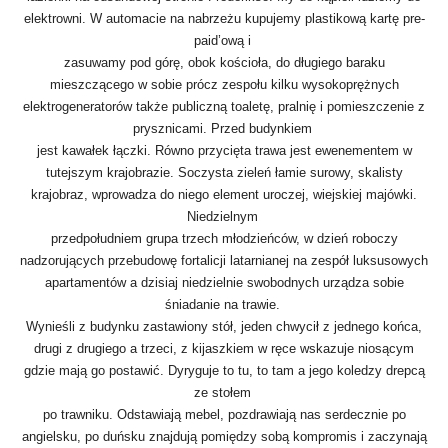
elektrowni. W automacie na nabrzeżu kupujemy plastikową kartę pre-
paid’ową i
zasuwamy pod górę, obok kościoła, do długiego baraku
mieszczącego w sobie prócz zespołu kilku wysokoprężnych
elektrogeneratorów także publiczną toaletę, pralnię i pomieszczenie z
prysznicami. Przed budynkiem
jest kawałek łączki. Równo przycięta trawa jest ewenementem w
tutejszym krajobrazie. Soczysta zieleń łamie surowy, skalisty
krajobraz, wprowadza do niego element uroczej, wiejskiej majówki.
Niedzielnym
przedpołudniem grupa trzech młodzieńców, w dzień roboczy
nadzorujących przebudowę fortalicji latarnianej na zespół luksusowych
apartamentów a dzisiaj niedzielnie swobodnych urządza sobie
śniadanie na trawie.
Wynieśli z budynku zastawiony stół, jeden chwycił z jednego końca,
drugi z drugiego a trzeci, z kijaszkiem w ręce wskazuje niosącym
gdzie mają go postawić. Dyryguje to tu, to tam a jego koledzy drepcą
ze stołem
po trawniku. Odstawiają mebel, pozdrawiają nas serdecznie po
angielsku, po duńsku znajdują pomiędzy sobą kompromis i zaczynają