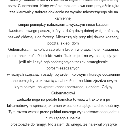
przez Gubernatora. Który właśnie rankiem kiwa nam przyjaźnie ręką
zza kierownicy traktora dokładnie na wymiar mieszczącego się na
kamiennej
rampie pomiędzy nabrzeżem a wyższym nieco tarasem
dwustumetrowego pasażu, który, z dużą dozą dobrej woli, można by
nazwać główną ulicą fortecy. Mieszczą się przy niej dawne koszary,
poczta, sklep, dom
Gubernatora i, na końcu szerokim łukiem w prawo, hotel, kawiarnia,
protestancki kościół i elektrownia. Traktor jest na wyspach jedynym,
jeśli nie liczyć ogólnodostępnych taczek strategicznie
porozmieszczanych
w różnych częściach osady, pojazdem kołowym i kursuje codziennie
rano pomiędzy elektrownią a nabrzeżem, na które zjeżdża owym
kryminalnym, na wprost kanału portowego, zjazdem. Gdyby
Gubernatorowi
zadrżała noga na pedale hamulca to wraz z traktorem po
kilkumetrowym sprincie jak amen w pacierzu ląduje na dnie cieśniny.
Tym razem wprost przez pokład naszego wyczarterowanego jachtu
cumującego zupełnie
prostopadle do rampy. Nic zatem dziwnego, że na ekwilibrystykę