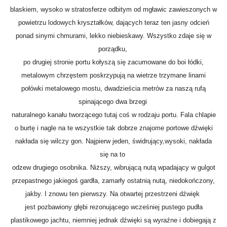
blaskiem, wysoko w stratosferze odbitym od mgławic zawieszonych w
powietrzu lodowych kryształków, dających teraz ten jasny odcień
ponad sinymi chmurami, lekko niebieskawy. Wszystko zdaje się w
porządku,
po drugiej stronie portu kołyszą się zacumowane do boi łódki,
metalowym chrzęstem poskrzypują na wietrze trzymane linami
połówki metalowego mostu, dwadzieścia metrów za naszą rufą
spinającego dwa brzegi
naturalnego kanału tworzącego tutaj coś w rodzaju portu. Fala chlapie
o burtę i nagle na te wszystkie tak dobrze znajome portowe dźwięki
nakłada się wilczy gon. Najpierw jeden, świdrujący,wysoki, nakłada
się na to
odzew drugiego osobnika. Niższy, wibrującą nutą wpadający w gulgot
przepastnego jakiegoś gardła, zamarły ostatnią nutą, niedokończony,
jakby. I znowu ten pierwszy. Na otwartej przestrzeni dźwięk
jest pozbawiony głębi rezonującego wcześniej pustego pudła
plastikowego jachtu, niemniej jednak dźwięki są wyraźne i dobiegają z