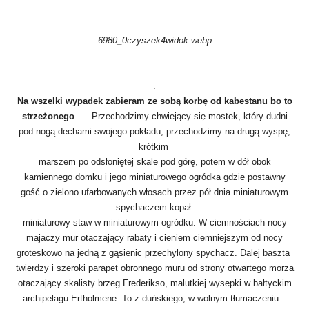
6980_0czyszek4widok.webp
.
Na wszelki wypadek zabieram ze sobą korbę od kabestanu bo to
strzeżonego
… . Przechodzimy chwiejący się mostek, który dudni
pod nogą dechami swojego pokładu, przechodzimy na drugą wyspę,
krótkim
marszem po odsłoniętej skale pod górę, potem w dół obok
kamiennego domku i jego miniaturowego ogródka gdzie postawny
gość o zielono ufarbowanych włosach przez pół dnia miniaturowym
spychaczem kopał
miniaturowy staw w miniaturowym ogródku. W ciemnościach nocy
majaczy mur otaczający rabaty i cieniem ciemniejszym od nocy
groteskowo na jedną z gąsienic przechylony spychacz. Dalej baszta
twierdzy i szeroki parapet obronnego muru od strony otwartego morza
otaczający skalisty brzeg Frederikso, malutkiej wysepki w bałtyckim
archipelagu Ertholmene. To z duńskiego, w wolnym tłumaczeniu –