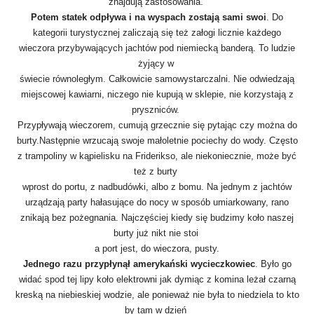
znajdują zastosowania.
Potem statek odpływa i na wyspach zostają sami swoi
. Do
kategorii turystycznej zaliczają się też załogi licznie każdego
wieczora przybywających jachtów pod niemiecką banderą. To ludzie
żyjący w
świecie równoległym. Całkowicie samowystarczalni. Nie odwiedzają
miejscowej kawiarni, niczego nie kupują w sklepie, nie korzystają z
pryszniców.
Przypływają wieczorem, cumują grzecznie się pytając czy można do
burty.Następnie wrzucają swoje małoletnie pociechy do wody. Często
z trampoliny w kąpielisku na Friderikso, ale niekoniecznie, może być
też z burty
wprost do portu, z nadbudówki, albo z bomu. Na jednym z jachtów
urządzają party hałasujące do nocy w sposób umiarkowany, rano
znikają bez pożegnania. Najczęściej kiedy się budzimy koło naszej
burty już nikt nie stoi
a port jest, do wieczora, pusty.
Jednego razu przypłynął amerykański wycieczkowiec
. Było go
widać spod tej lipy koło elektrowni jak dymiąc z komina leżał czarną
kreską na niebieskiej wodzie, ale ponieważ nie była to niedziela to kto
by tam w dzień