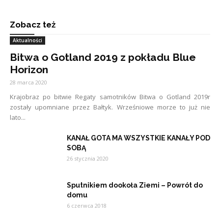
Zobacz też
Aktualności
Bitwa o Gotland 2019 z pokładu Blue
Horizon
28 marca 2020
Krajobraz po bitwie Regaty samotników Bitwa o Gotland 2019r
zostały upomniane przez Bałtyk. Wrześniowe morze to już nie
lato...
KANAŁ GOTA MA WSZYSTKIE KANAŁY POD
SOBĄ
26 stycznia 2020
Sputnikiem dookoła Ziemi – Powrót do
domu
6 czerwca 2018