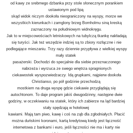
od kawy ze srebrnego dzbanka przy stole słonecznym porankiem
ustawionym pod lipą
skąd widok niczym dookoła nieograniczony na wyspy, morze we
wszystkich kierunkach i zamglony brzeg Bornholmu siną kreską
zaznaczony na południowym widnokręgu.
Jak to w miejscowościach letniskowych na tubylczą tkankę nakładają
się turyści. Jak też wszędzie indziej są to zbiory rozłączne i nie
podlegające mieszaniu. Trzy razy dziennie przypływa z wielkiej wyspy
mały statek
pasażerski. Dochodzi do specjalnie dla siebie przeznaczonego
nabrzeża i wyrzuca ze swego wnętrza spragnionych
ciekawostek
wyspozwiedzaczy.
Idą grupkami, najpierw dookoła
Christianso, po pół godzinie przechodzą
mostkiem na druga wyspę gdzie ciekawie przyglądają się
autochtonom. To daje program jakiś dwugodzinny, następne dwie
godziny, w oczekiwaniu na statek, który ich zabierze na ląd bardziej
stały spędzają w hotelowej
kawiarni. Mają tam piwo, kawę i coś na ząb dla zgłodniałych. Płacić
można duńskimi koronami, kartą kredytową kiedy jest łączność
internetowa z bankami i euro, jeśli łączności nie ma i karty nie