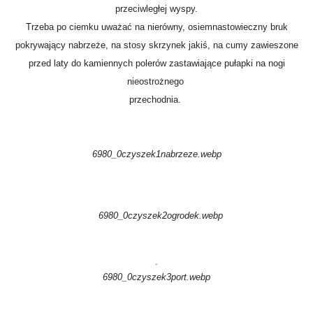
przeciwległej wyspy.
Trzeba po ciemku uważać na nierówny, osiemnastowieczny bruk
pokrywający nabrzeże, na stosy skrzynek jakiś, na cumy zawieszone
przed laty do kamiennych polerów zastawiające pułapki na nogi
nieostrożnego
przechodnia.
6980_0czyszek1nabrzeze.webp
6980_0czyszek2ogrodek.webp
.
6980_0czyszek3port.webp