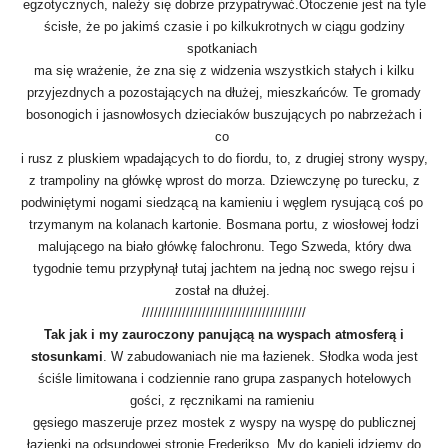
egzotycznych, należy się dobrze przypatrywać.Otoczenie jest na tyle
ścisłe, że po jakimś czasie i po kilkukrotnych w ciągu godziny
spotkaniach
ma się wrażenie, że zna się z widzenia wszystkich stałych i kilku
przyjezdnych a pozostających na dłużej, mieszkańców. Te gromady
bosonogich i jasnowłosych dzieciaków buszujących po nabrzeżach i
co
i rusz z pluskiem wpadających to do fiordu, to, z drugiej strony wyspy,
z trampoliny na główkę wprost do morza. Dziewczynę po turecku, z
podwiniętymi nogami siedzącą na kamieniu i węglem rysującą coś po
trzymanym na kolanach kartonie. Bosmana portu, z wiosłowej łodzi
malującego na biało główkę falochronu. Tego Szweda, który dwa
tygodnie temu przypłynął tutaj jachtem na jedną noc swego rejsu i
został na dłużej.
/////////////////////////////////////////
Tak jak i my zauroczony panującą na wyspach atmosferą i
stosunkami
. W zabudowaniach nie ma łazienek. Słodka woda jest
ściśle limitowana i codziennie rano grupa zaspanych hotelowych
gości, z ręcznikami na ramieniu
gęsiego maszeruje przez mostek z wyspy na wyspę do publicznej
łazienki na odsundowej stronie Frederikso. My do kąpieli idziemy do