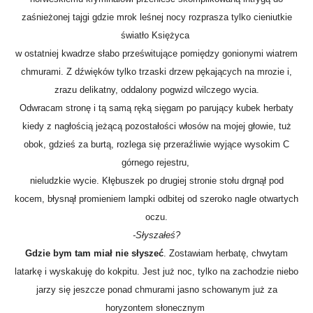
zaśnieżonej tajgi gdzie mrok leśnej nocy rozprasza tylko cieniutkie
światło Księżyca
w ostatniej kwadrze słabo prześwitujące pomiędzy gonionymi wiatrem
chmurami. Z dźwięków tylko trzaski drzew pękających na mrozie i,
zrazu delikatny, oddalony pogwizd wilczego wycia.
Odwracam stronę i tą samą ręką sięgam po parujący kubek herbaty
kiedy z nagłością jeżącą pozostałości włosów na mojej głowie, tuż
obok, gdzieś za burtą, rozlega się przeraźliwie wyjące wysokim C
górnego rejestru,
nieludzkie wycie. Kłębuszek po drugiej stronie stołu drgnął pod
kocem, błysnął promieniem lampki odbitej od szeroko nagle otwartych
oczu.
-Słyszałeś?
Gdzie bym tam miał nie słyszeć
. Zostawiam herbatę, chwytam
latarkę i wyskakuję do kokpitu. Jest już noc, tylko na zachodzie niebo
jarzy się jeszcze ponad chmurami jasno schowanym już za
horyzontem słonecznym