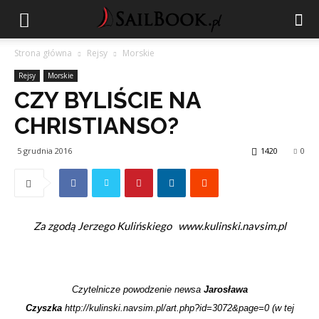
Strona główna
Rejsy
Morskie
Rejsy
Morskie
CZY BYLIŚCIE NA
CHRISTIANSO?
5 grudnia 2016
1420
0
Za zgodą Jerzego Kulińskiego
www.kulinski.navsim.pl
Czytelnicze powodzenie newsa
Jarosława
Czyszka
http://kulinski.navsim.pl/art.php?id=3072&page=0
(w tej