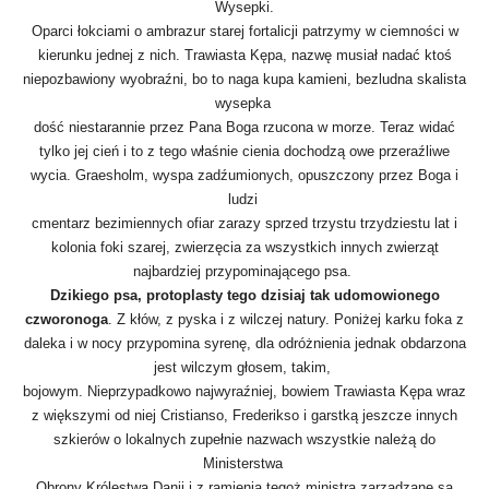
Wysepki.
Oparci łokciami o ambrazur starej fortalicji patrzymy w ciemności w
kierunku jednej z nich. Trawiasta Kępa, nazwę musiał nadać ktoś
niepozbawiony wyobraźni, bo to naga kupa kamieni, bezludna skalista
wysepka
dość niestarannie przez Pana Boga rzucona w morze. Teraz widać
tylko jej cień i to z tego właśnie cienia dochodzą owe przeraźliwe
wycia. Graesholm, wyspa zadźumionych, opuszczony przez Boga i
ludzi
cmentarz bezimiennych ofiar zarazy sprzed trzystu trzydziestu lat i
kolonia foki szarej, zwierzęcia za wszystkich innych zwierząt
najbardziej przypominającego psa.
Dzikiego psa, protoplasty tego dzisiaj tak udomowionego
czworonoga
. Z kłów, z pyska i z wilczej natury. Poniżej karku foka z
daleka i w nocy przypomina syrenę, dla odróżnienia jednak obdarzona
jest wilczym głosem, takim,
bojowym. Nieprzypadkowo najwyraźniej, bowiem Trawiasta Kępa wraz
z większymi od niej Cristianso, Frederikso i garstką jeszcze innych
szkierów o lokalnych zupełnie nazwach wszystkie należą do
Ministerstwa
Obrony Królestwa Danii i z ramienia tegoż ministra zarządzane są