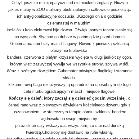
Ci byli jeszcze mniej epatyczni od niemieckich żeglarzy. Niczym
jakieś małpy w ZOO staliśmy obok zielonych całkowicie podzielając
ich antyglobalizacyjne odczucia…Każdego dnia o godzinie
osiemnastej w malutkim
kościółku koło elektrowni bije dzwon. Dźwięk jasnym tonem niesie się
po wyspach. Słychać go dobrze w porcie gdzie przed domem
Gubernatora stoi biały maszt flagowy. Równo z pierwszą szklanką
olbrzymia królewska
bandera, czerwona z białym krzyżem wycięta w długi jaskółczy ogon,
którym wiatr zazwyczaj wywija we wszystkie strony, spływa w dół.
Wraz z szóstym dźwiękiem Gubernator odwiązuje flaglinkę i starannie
składa
kilkumetrową flagę rozłożywszy ją uprzednio na sposobnym do tego
celu murku ogradzającym maszt i miejsce flagowe.
Kończy się dzień, który zaczął się dziesięć godzin wcześniej
, o
ósmej rano wraz z pierwszym dźwiękiem kościelnego dzwonu gdy z
uszanowaniem i w statecznym tempie ośmiu szklanek bandera
wędrowała na swoje miejsce by
przez dzień cały wskazywać wszystkim, że stoi nad duńską
twierdzą.Chciałoby się dostawić na rufie własną.