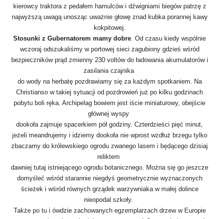
kierowcy traktora z pedałem hamulców i dźwigniami biegów patrzę z
najwyższą uwagą unosząc uważnie głowę znad kubka porannej kawy
kokpitowej.
Stosunki z Gubernatorem mamy dobre
. Od czasu kiedy wspólnie
wczoraj odszukaliśmy w portowej sieci zagubiony gdzieś wśród
bezpieczników prąd zmienny 230 voltów do ładowania akumulatorów i
zasilania czajnika
do wody na herbatę pozdrawiamy się za każdym spotkaniem. Na
Christianso w takiej sytuacji od pozdrowień już po kilku godzinach
pobytu boli ręka. Archipelag bowiem jest iście miniaturowy, obejście
głównej wyspy
dookoła zajmuje spacerkiem pół godziny. Czterdzieści pięć minut,
jeżeli meandrujemy i idziemy dookoła nie wprost wzdłuż brzegu tylko
zbaczamy do królewskiego ogrodu zwanego lasem i będącego dzisiaj
reliktem
dawniej tutaj istniejącego ogrodu botanicznego. Można się go jeszcze
domyśleć wśród starannie niegdyś geometrycznie wyznaczonych
ścieżek i wśród równych grządek warzywniaka w małej dolince
nieopodal szkoły.
Także po tu i ówdzie zachowanych egzemplarzach drzew w Europie