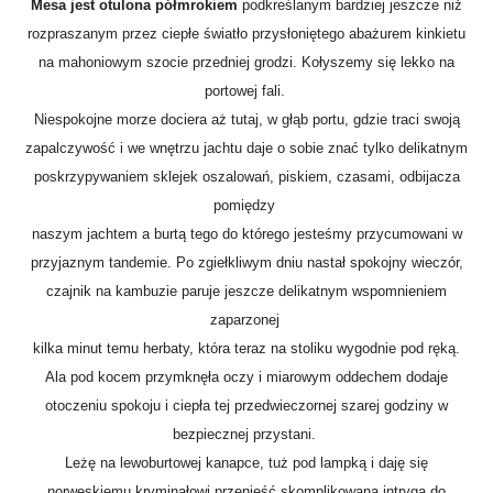
Mesa jest otulona półmrokiem
podkreślanym bardziej jeszcze niż
rozpraszanym przez ciepłe światło przysłoniętego abażurem kinkietu
na mahoniowym szocie przedniej grodzi. Kołyszemy się lekko na
portowej fali.
Niespokojne morze dociera aż tutaj, w głąb portu, gdzie traci swoją
zapalczywość i we wnętrzu jachtu daje o sobie znać tylko delikatnym
poskrzypywaniem sklejek oszalowań, piskiem, czasami, odbijacza
pomiędzy
naszym jachtem a burtą tego do którego jesteśmy przycumowani w
przyjaznym tandemie. Po zgiełkliwym dniu nastał spokojny wieczór,
czajnik na kambuzie paruje jeszcze delikatnym wspomnieniem
zaparzonej
kilka minut temu herbaty, która teraz na stoliku wygodnie pod ręką.
Ala pod kocem przymknęła oczy i miarowym oddechem dodaje
otoczeniu spokoju i ciepła tej przedwieczornej szarej godziny w
bezpiecznej przystani.
Leżę na lewoburtowej kanapce, tuż pod lampką i daję się
norweskiemu kryminałowi przenieść skomplikowaną intrygą do