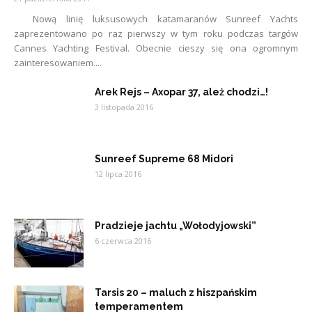
Nową linię luksusowych katamaranów Sunreef Yachts
zaprezentowano po raz pierwszy w tym roku podczas targów
Cannes Yachting Festival. Obecnie cieszy się ona ogromnym
zainteresowaniem....
Arek Rejs – Axopar 37, ależ chodzi…!
3 listopada 2016
Sunreef Supreme 68 Midori
12 lipca 2016
Pradzieje jachtu „Wołodyjowski”
6 czerwca 2016
Tarsis 20 – maluch z hiszpańskim
temperamentem