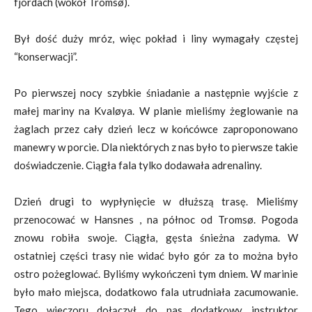
fjordach (wokół Tromsø).
Był dość duży mróz, więc pokład i liny wymagały częstej
“konserwacji”.
Po pierwszej nocy szybkie śniadanie a następnie wyjście z
małej mariny na Kvaløya. W planie mieliśmy żeglowanie na
żaglach przez cały dzień lecz w końcówce zaproponowano
manewry w porcie. Dla niektórych z nas było to pierwsze takie
doświadczenie. Ciągła fala tylko dodawała adrenaliny.
Dzień drugi to wypłynięcie w dłuższą trasę. Mieliśmy
przenocować w Hansnes , na północ od Tromsø. Pogoda
znowu robiła swoje. Ciągła, gęsta śnieżna zadyma. W
ostatniej części trasy nie widać było gór za to można było
ostro pożeglować. Byliśmy wykończeni tym dniem. W marinie
było mało miejsca, dodatkowo fala utrudniała zacumowanie.
Tego wieczoru dołączył do nas dodatkowy instruktor