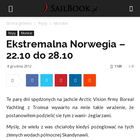
Strona główna
Rejsy
Morskie
Rejsy
Morskie
Ekstremalna Norwegia –
22.10 do 28.10
8 grudnia 2012
1169
0
Te parę dni spędzonych na jachcie Arctic Vision firmy Boreal
Yachting z Tromsø wywarło na mnie takie wrażenie, że
postanowiłem podzielić sie tym z wami- żeglarzami.
Myślę, że wielu z was chciałoby kiedyś pożeglować na tych
zimnych wodach północnej Skandynawii.