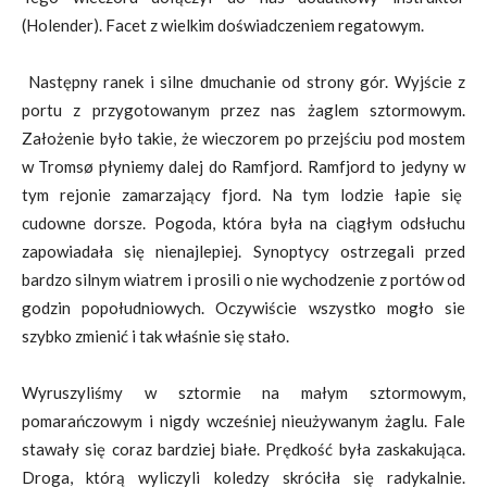
(Holender). Facet z wielkim doświadczeniem regatowym.
Następny ranek i silne dmuchanie od strony gór. Wyjście z
portu z przygotowanym przez nas żaglem sztormowym.
Założenie było takie, że wieczorem po przejściu pod mostem
w Tromsø płyniemy dalej do Ramfjord. Ramfjord to jedyny w
tym rejonie zamarzający fjord. Na tym lodzie łapie się
cudowne dorsze. Pogoda, która była na ciągłym odsłuchu
zapowiadała się nienajlepiej. Synoptycy ostrzegali przed
bardzo silnym wiatrem i prosili o nie wychodzenie z portów od
godzin popołudniowych. Oczywiście wszystko mogło sie
szybko zmienić i tak właśnie się stało.
Wyruszyliśmy w sztormie na małym sztormowym,
pomarańczowym i nigdy wcześniej nieużywanym żaglu. Fale
stawały się coraz bardziej białe. Prędkość była zaskakująca.
Droga, którą wyliczyli koledzy skróciła się radykalnie.