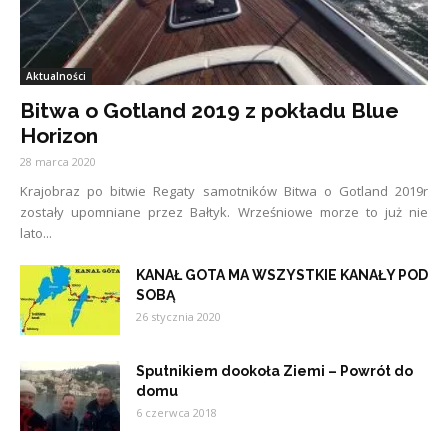
Aktualności
Bitwa o Gotland 2019 z pokładu Blue
Horizon
28 marca 2020
Krajobraz po bitwie Regaty samotników Bitwa o Gotland 2019r
zostały upomniane przez Bałtyk. Wrześniowe morze to już nie
lato...
KANAŁ GOTA MA WSZYSTKIE KANAŁY POD
SOBĄ
26 stycznia 2020
Sputnikiem dookoła Ziemi – Powrót do
domu
6 czerwca 2018