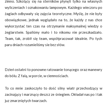
zimno. Szkolący się na sterników płynęli tylko na własnych
wyliczeniach i oznakowaniu lampowym. Każdego wieczoru po
żaglach odbywały się zajęcia teoretyczne. Myślę, że nie były
obowiązkowe, jednak wyglądało na to, że każdy z nas chce
wykorzystać ten czas na otrzymanie maksymalnej wiedzy o
żeglarstwie. Spaliśmy mało i to nikomu nie przeszkadzało.
Team, tak, zrobił się team, współpracował idealnie. Po tych
paru dniach rozumieliśmy sie bez słów.
Dzień ostatni to ponowne ratowanie tonącego oraz manewry
do bólu. Z falą, w porcie, w ciemnościach.
To co mnie zaskoczyło to dość silny wiatr przechodzący w
zacinający i marznący deszcz ze śniegiem. Okładał nas po i tak
juz zmarzniętych twarzach.