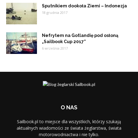
Sputnikiem dookoła Ziemi – Indonezja
18 grudnia 2017
Nefrytem na Gotlandię pod osłoną
„Sailbook Cup 2017”
6 września 2017
O NAS
Sailbook.pl to miejsce dla wszystkich, którzy szukają
aktualnych wiadomości ze świata żeglarstwa, świata
motorowodniactwa i nie tylko.