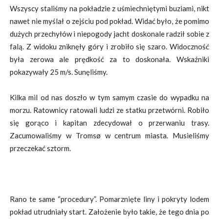
Wszyscy staliśmy na pokładzie z uśmiechniętymi buziami, nikt
nawet nie myślał o zejściu pod pokład. Widać było, że pomimo
dużych przechyłów i niepogody jacht doskonale radził sobie z
falą. Z widoku zniknęły góry i zrobiło się szaro. Widoczność
była zerowa ale prędkość za to doskonała. Wskaźniki
pokazywały 25 m/s. Sunęliśmy.
Kilka mil od nas doszło w tym samym czasie do wypadku na
morzu. Ratownicy ratowali ludzi ze statku przetwórni. Robiło
się gorąco i kapitan zdecydował o przerwaniu trasy.
Zacumowaliśmy w Tromsø w centrum miasta. Musieliśmy
przeczekać sztorm.
Rano te same “procedury”. Pomarznięte liny i pokryty lodem
pokład utrudniały start. Założenie było takie, że tego dnia po