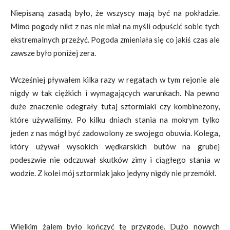
Niepisaną zasadą było, że wszyscy mają być na pokładzie.
Mimo pogody nikt z nas nie miał na myśli odpuścić sobie tych
ekstremalnych przeżyć. Pogoda zmieniała się co jakiś czas ale
zawsze było poniżej zera.
Wcześniej pływałem kilka razy w regatach w tym rejonie ale
nigdy w tak ciężkich i wymagających warunkach. Na pewno
duże znaczenie odegrały tutaj sztormiaki czy kombinezony,
które używaliśmy. Po kilku dniach stania na mokrym tylko
jeden z nas mógł być zadowolony ze swojego obuwia. Kolega,
który używał wysokich wędkarskich butów na grubej
podeszwie nie odczuwał skutków zimy i ciągłego stania w
wodzie. Z kolei mój sztormiak jako jedyny nigdy nie przemókł.
Wielkim żalem było kończyć tę przygodę. Dużo nowych