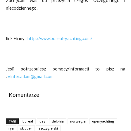
Zachęcam was do przeżycia czegoś szczególnego i
niecodziennego .
link Firmy :
http://www.boreal-yachting.com/
Jesli potrzebujesz pomocy/informacji to pisz na
:
vinter.adam@gmail.com
Komentarze
TAGI
boreal
day
delphia
norwegia
openyachting
rya
skipper
szczygielski