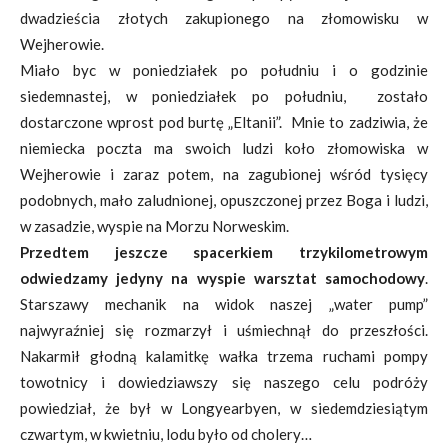
dwadzieścia złotych zakupionego na złomowisku w
Wejherowie.
Miało byc w poniedziałek po południu i o godzinie
siedemnastej, w poniedziałek po południu, zostało
dostarczone wprost pod burtę „Eltanii”. Mnie to zadziwia, że
niemiecka poczta ma swoich ludzi koło złomowiska w
Wejherowie i zaraz potem, na zagubionej wśród tysięcy
podobnych, mało zaludnionej, opuszczonej przez Boga i ludzi,
w zasadzie, wyspie na Morzu Norweskim.
Przedtem jeszcze spacerkiem trzykilometrowym
odwiedzamy jedyny na wyspie warsztat samochodowy
.
Starszawy mechanik na widok naszej „water pump”
najwyraźniej się rozmarzył i uśmiechnął do przeszłości.
Nakarmił głodną kalamitkę wałka trzema ruchami pompy
towotnicy i dowiedziawszy się naszego celu podróży
powiedział, że był w Longyearbyen, w siedemdziesiątym
czwartym, w kwietniu, lodu było od cholery…