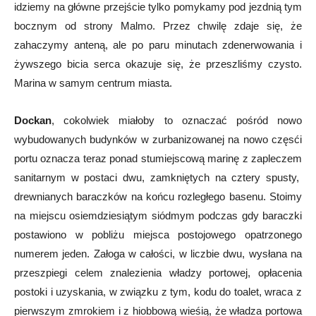
idziemy na główne przejście tylko pomykamy pod jezdnią tym
bocznym od strony Malmo. Przez chwilę zdaje się, że
zahaczymy anteną, ale po paru minutach zdenerwowania i
żywszego bicia serca okazuje się, że przeszliśmy czysto.
Marina w samym centrum miasta.
Dockan
, cokolwiek miałoby to oznaczać pośród nowo
wybudowanych budynków w zurbanizowanej na nowo częsći
portu oznacza teraz ponad stumiejscową marinę z zapleczem
sanitarnym w postaci dwu, zamkniętych na cztery spusty,
drewnianych baraczków na końcu rozległego basenu. Stoimy
na miejscu osiemdziesiątym siódmym podczas gdy baraczki
postawiono w pobliżu miejsca postojowego opatrzonego
numerem jeden. Załoga w całości, w liczbie dwu, wysłana na
przeszpiegi celem znalezienia władzy portowej, opłacenia
postoki i uzyskania, w związku z tym, kodu do toalet, wraca z
pierwszym zmrokiem i z hiobbową wieśią, że władza portowa