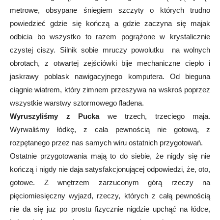
metrowe, obsypane śniegiem szczyty o których trudno
powiedzieć gdzie się kończą a gdzie zaczyna się majak
odbicia bo wszystko to razem pogrążone w krystalicznie
czystej ciszy. Silnik sobie mruczy powolutku na wolnych
obrotach, z otwartej zejściówki bije mechaniczne ciepło i
jaskrawy poblask nawigacyjnego komputera. Od bieguna
ciągnie wiatrem, który zimnem przeszywa na wskroś poprzez
wszystkie warstwy sztormowego fladena.
Wyruszyliśmy z Pucka
we trzech, trzeciego maja.
Wyrwaliśmy łódkę, z cała pewnością nie gotową, z
rozpętanego przez nas samych wiru ostatnich przygotowań.
Ostatnie przygotowania mają to do siebie, że nigdy się nie
kończą i nigdy nie daja satysfakcjonującej odpowiedzi, że, oto,
gotowe. Z wnętrzem zarzuconym górą rzeczy na
pięciomiesięczny wyjazd, rzeczy, których z całą pewnością
nie da się juz po prostu fizycznie nigdzie upchąć na łódce,