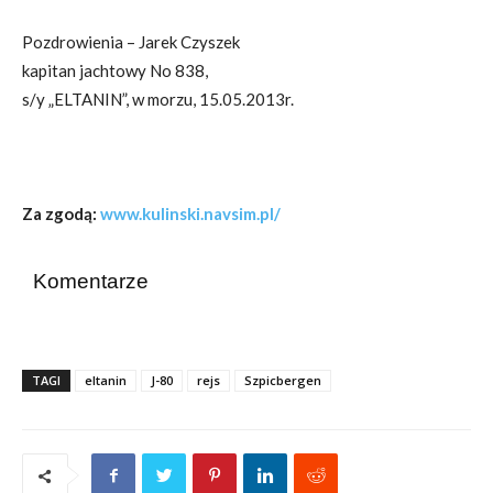
Pozdrowienia – Jarek Czyszek
kapitan jachtowy No 838,
s/y „ELTANIN”, w morzu, 15.05.2013r.
Za zgodą:
www.kulinski.navsim.pl/
Komentarze
TAGI
eltanin
J-80
rejs
Szpicbergen