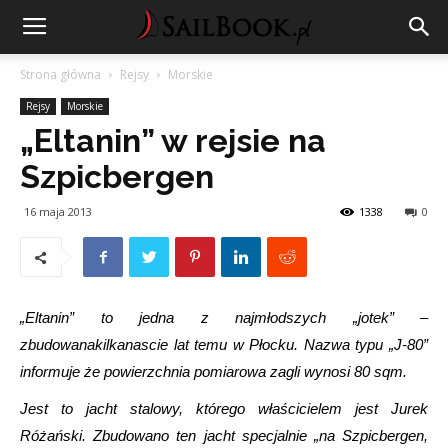
Strona główna
Rejsy
Morskie
Rejsy
Morskie
„Eltanin” w rejsie na
Szpicbergen
16 maja 2013
1338
0
„Eltanin” to jedna z najmłodszych „jotek” –
zbudowanakilkanascie lat temu w Płocku. Nazwa typu „J-80”
informuje że powierzchnia pomiarowa zagli wynosi 80 sqm.
Jest to jacht stalowy, którego właścicielem jest Jurek
Różański. Zbudowano ten jacht specjalnie „na Szpicbergen,