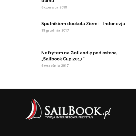
domu
6 czerwca 2018
Sputnikiem dookoła Ziemi – Indonezja
18 grudnia 2017
Nefrytem na Gotlandię pod osłoną
„Sailbook Cup 2017”
6 września 2017