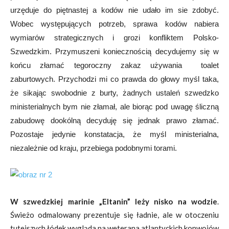
urzęduje do piętnastej a kodów nie udało im sie zdobyć.
Wobec występujących potrzeb, sprawa kodów nabiera
wymiarów strategicznych i grozi konfliktem Polsko-
Szwedzkim. Przymuszeni koniecznością decydujemy się w
końcu złamać tegoroczny zakaz używania toalet
zaburtowych. Przychodzi mi co prawda do głowy myśl taka,
że sikając swobodnie z burty, żadnych ustaleń szwedzko
ministerialnych bym nie złamał, ale biorąc pod uwagę śliczną
zabudowę dookólną decyduję się jednak prawo złamać.
Pozostaje jedynie konstatacja, że myśl ministerialna,
niezależnie od kraju, przebiega podobnymi torami.
W szwedzkiej marinie „Eltanin” leży nisko na wodzie
.
Świeżo odmalowany prezentuje się ładnie, ale w otoczeniu
tutejszych łódek wygląda na weterana atlantyckich konwojów