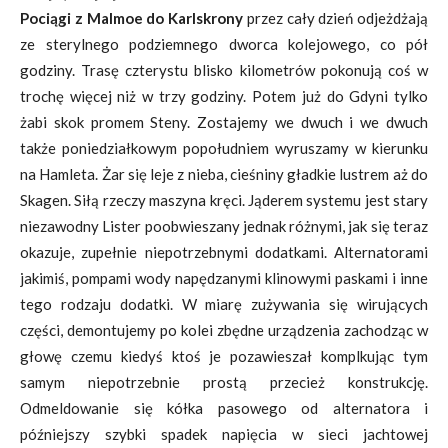
Pociągi z Malmoe do Karlskrony
przez cały dzień odjeżdżają
ze sterylnego podziemnego dworca kolejowego, co pół
godziny. Trasę czterystu blisko kilometrów pokonują coś w
trochę więcej niż w trzy godziny. Potem już do Gdyni tylko
żabi skok promem Steny. Zostajemy we dwuch i we dwuch
także poniedziałkowym popołudniem wyruszamy w kierunku
na Hamleta. Żar się leje z nieba, cieśniny gładkie lustrem aż do
Skagen. Siłą rzeczy maszyna kręci. Jąderem systemu jest stary
niezawodny Lister poobwieszany jednak różnymi, jak się teraz
okazuje, zupełnie niepotrzebnymi dodatkami. Alternatorami
jakimiś, pompami wody napędzanymi klinowymi paskami i inne
tego rodzaju dodatki. W miarę zużywania się wirujących
części, demontujemy po kolei zbędne urządzenia zachodząc w
głowę czemu kiedyś ktoś je pozawieszał komplkując tym
samym niepotrzebnie prostą przecież konstrukcję.
Odmeldowanie się kółka pasowego od alternatora i
późniejszy szybki spadek napięcia w sieci jachtowej