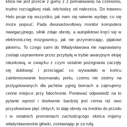
która nie jest przecie z gumy z z pomalowanej na czerwono,
trudno rozciągliwej stali, odchodzę od nabrzeża. Do trawesu
Helu psuje się wszystko, jak nam się naiwnie wydaje, co się
może popsuć. Pada dwunastovoltowy monitor komputera
nawigacyjnego, silnik zdaje obroty, a autopilotowi kręci się w
elektronicznej mózgownicy, jak nie przymierzając, pijakowi
jakiemu. To czego sami do Władysławowa nie naprawiamy
zostaje usprawnione przez przybyłą w trybie awaryjnym ekipę
ratunkową, w związku z czym ostatnie pożegnania zaczęły
się dublowąć i przeciągać co wywaołało w końcu
zainteresowanie bosmanatu portu, czemu nie stoimy na
prztygotowanych dla jachtów ygreg bomach a zajmujemy
cenne miejsce przy falochronie. Ponieważ odpowiedź na to
pytanie wprost i dosłownie bardziej jest cenna niż owo
przysłowiowe pięć złotych, to daję obroty na średnio do przodu
i w ostatnich promieniach zachodzącego słońca mijamy
władysławowskie główki, zostawiając je za rufą.