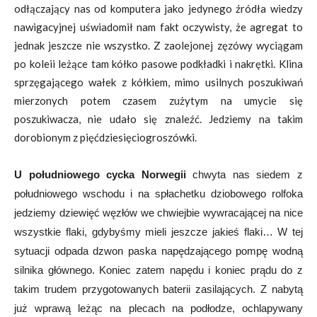
odłączający nas od komputera jako jedynego źródła wiedzy
nawigacyjnej uświadomił nam fakt oczywisty, że agregat to
jednak jeszcze nie wszystko. Z zaolejonej zęzówy wyciągam
po koleii leżące tam kółko pasowe podkładki i nakrętki. Klina
sprzęgającego wałek z kółkiem, mimo usilnych poszukiwań
mierzonych potem czasem zużytym na umycie się
poszukiwacza, nie udało się znaleźć. Jedziemy na takim
dorobionym z pięćdziesięciogroszówki.
U południowego cycka Norwegii
chwyta nas siedem z
południowego wschodu i na spłachetku dziobowego rolfoka
jedziemy dziewięć węzłów we chwiejbie wywracającej na nice
wszystkie flaki, gdybyśmy mieli jeszcze jakieś flaki… W tej
sytuacji odpada dzwon paska napędzającego pompę wodną
silnika głównego. Koniec zatem napędu i koniec prądu do z
takim trudem przygotowanych baterii zasilających. Z nabytą
już wprawą leżąc na plecach na podłodze, ochlapywany