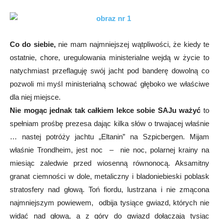
Co do siebie,
nie mam najmniejszej wątpliwości, że kiedy te
ostatnie, chore, uregulowania ministerialne wejdą w życie to
natychmiast przeflaguję swój jacht pod banderę dowolną co
pozwoli mi myśl ministerialną schować głęboko we właściwe
dla niej miejsce.
Nie mogąc jednak tak całkiem lekce sobie SAJu ważyć
to
spełniam prośbę prezesa dając kilka słów o trwajacej właśnie
… nastej potróży jachtu „Eltanin” na Szpicbergen. Mijam
właśnie Trondheim, jest noc – nie noc, polarnej krainy na
miesiąc zaledwie przed wiosenną równonocą. Aksamitny
granat ciemności w dole, metaliczny i bladoniebieski poblask
stratosfery nad głową. Toń fiordu, lustrzana i nie zmącona
najmniejszym powiewem, odbija tysiące gwiazd, których nie
widać nad głową, a z góry do gwiazd dołączają tysiąc