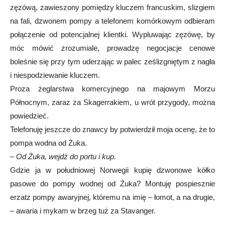
zęzówą, zawieszony pomiędzy kluczem francuskim, slizgiem
na fali, dzwonem pompy a telefonem komórkowym odbieram
połączenie od potencjalnej klientki. Wypluwając zęzówę, by
móc mówić zrozumiale, prowadzę negocjacje cenowe
boleśnie się przy tym uderzając w palec ześlizgniętym z nagła
i niespodziewanie kluczem.
Proza żeglarstwa komercyjnego na majowym Morzu
Północnym, zaraz za Skagerrakiem, u wrót przygody, można
powiedzieć.
Telefonuję jeszcze do znawcy by potwierdził moja ocenę, że to
pompa wodna od Żuka.
– Od Żuka, wejdź do portu i kup.
Gdzie ja w południowej Norwegii kupię dzwonowe kółko
pasowe do pompy wodnej od Żuka? Montuję pospiesznie
erzatz pompy awaryjnej, któremu na imię – łomot, a na drugie,
– awaria i mykam w brzeg tuż za Stavanger.