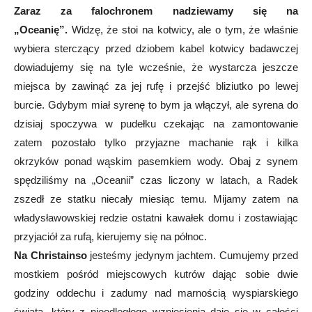
Zaraz za falochronem nadziewamy się na
„Oceanię”.
Widzę, że stoi na kotwicy, ale o tym, że właśnie
wybiera sterczący przed dziobem kabel kotwicy badawczej
dowiadujemy się na tyle wcześnie, że wystarcza jeszcze
miejsca by zawinąć za jej rufę i przejść bliziutko po lewej
burcie. Gdybym miał syrenę to bym ja włączył, ale syrena do
dzisiaj spoczywa w pudełku czekając na zamontowanie
zatem pozostało tylko przyjazne machanie rąk i kilka
okrzyków ponad wąskim pasemkiem wody. Obaj z synem
spędziliśmy na „Oceanii” czas liczony w latach, a Radek
zszedł ze statku niecały miesiąc temu. Mijamy zatem na
władysławowskiej redzie ostatni kawałek domu i zostawiając
przyjaciół za rufą, kierujemy się na północ.
Na Christainso
jesteśmy jedynym jachtem. Cumujemy przed
mostkiem pośród miejscowych kutrów dając sobie dwie
godziny oddechu i zadumy nad marnością wyspiarskiego
świata, który z nieodległego wzniesienia daje sie w całości