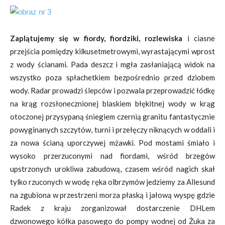
Zaplątujemy się w fiordy, fiordziki, rozlewiska
i ciasne
przejścia pomiędzy kilkusetmetrowymi, wyrastającymi wprost
z wody ścianami. Pada deszcz i mgła zasłaniającą widok na
wszystko poza spłachetkiem bezpośrednio przed dziobem
wody. Radar prowadzi ślepców i pozwala przeprowadzić łódkę
na krąg rozsłonecznionej blaskiem błękitnej wody w krąg
otoczonej przysypaną śniegiem czernią granitu fantastycznie
powyginanych szczytów, turni i przełęczy niknących w oddali i
za nowa ścianą uporczywej mżawki. Pod mostami śmiało i
wysoko przerzuconymi nad fiordami, wśród brzegów
upstrzonych urokliwa zabudową, czasem wśród nagich skał
tylko rzuconych w wodę ręka olbrzymów jedziemy za Allesund
na zgubiona w przestrzeni morza płaską i jałową wyspę gdzie
Radek z kraju zorganizował dostarczenie DHLem
dzwonowego kółka pasowego do pompy wodnej od Żuka za