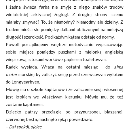
i żadna świeża farba nie zmyje z niego znaków trudów
wieloletniej arktycznej żeglugi. Z drugiej strony; czemu
miałaby zmywać? To, że niemodny? Niemodny ale dzielny. Z
trudem mieści sie pomiędzy dalbami obliczonymi na mniejszą
długość i szerokość. Pod każdym kątem odstaje od normy.
Powoli porządkujemy wnętrze metodycznie wypracowując
sobie miejsce pomiędzy puszkami z mielonką angielską
wieprzową i stosami worków z papierem toaletowym.
Radek wysiada. Wraca na ostatni miesiąc do
alma
mater
morskiej by zaliczyć sesję przed czerwcowym wylotem
do Longyearbyen.
Mówię mu o szkole kapitanów i że zaliczenie sesji wiosennej
jest krokiem we właściwym kierunku. Mówię mu, że też
zostanie kapitanem.
Dziecko patrzy przeciągle po przynurzonej, blaszanej,
czerwonej bestii, machnęło ręką i powiedziało.
– Daj spokój, ojciec.