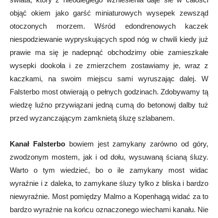
objąć okiem jako garść miniaturowych wysepek zewsząd
otoczonych morzem. Wśród edondrenowych kaczek
niespodziewanie wypryskujących spod nóg w chwili kiedy już
prawie ma się je nadepnąć obchodzimy obie zamieszkałe
wysepki dookoła i ze zmierzchem zostawiamy je, wraz z
kaczkami, na swoim miejscu sami wyruszając dalej. W
Falsterbo most otwierają o pełnych godzinach. Zdobywamy tą
wiedzę luźno przywiązani jedną cumą do betonowj dalby tuż
przed wyzanczającym zamknietą śluzę szlabanem.
Kanał Falsterbo
bowiem jest zamykany zarówno od góry,
zwodzonym mostem, jak i od dołu, wysuwaną ścianą śluzy.
Warto o tym wiedzieć, bo o ile zamykany most widac
wyraźnie i z daleka, to zamykane śluzy tylko z bliska i bardzo
niewyraźnie. Most pomiędzy Malmo a Kopenhagą widać za to
bardzo wyraźnie na końcu oznaczonego wiechami kanału. Nie