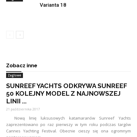
Varianta 18
Zobacz inne
Żaglowe
SUNREEF YACHTS ODKRYWA SUNREEF
50 KOLEJNY MODEL Z NAJNOWSZEJ
LINII ...
21 października 2017
Nową linię luksusowych katamaranów Sunreef Yachts
zaprezentowano po raz pierwszy w tym roku podczas targów
Cannes Yachting Festival. Obecnie cieszy się ona ogromnym