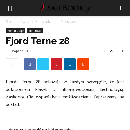
Strona główna
Konstrukcje
Motorowe
Konstrukcje
Motorowe
Fjord Terne 28
3 listopada 2012
1929
0
Fjorde Terne 28 pokazuje w każdym szczególe, że jest
połączeniem klasyki z ultranowoczesną technologią.
Zaskoczy Cię wspaniałymi możliwościami Zapraszamy na
pokład.
– dwie wycieraczki szybki przedniej