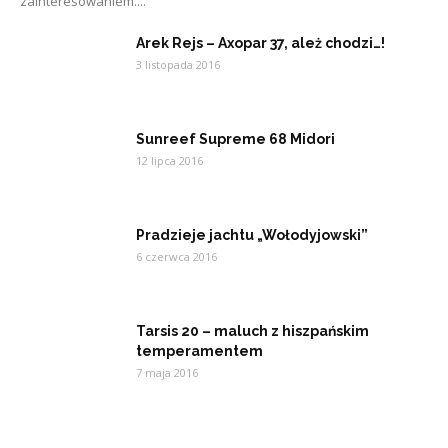
zainteresowaniem....
Arek Rejs – Axopar 37, ależ chodzi…!
3 listopada 2016
Sunreef Supreme 68 Midori
12 lipca 2016
Pradzieje jachtu „Wołodyjowski”
6 czerwca 2016
Tarsis 20 – maluch z hiszpańskim
temperamentem
7 maja 2016