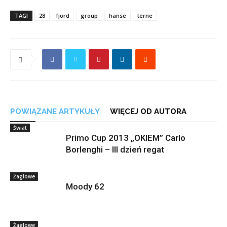
TAGI
28
fjord
group
hanse
terne
POWIĄZANE ARTYKUŁY
WIĘCEJ OD AUTORA
Świat
Primo Cup 2013 „OKIEM” Carlo
Borlenghi – III dzień regat
Żaglowe
Moody 62
Żaglowe