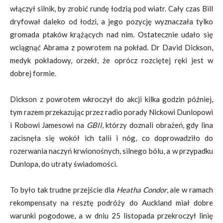
włączył silnik, by zrobić rundę łodzią pod wiatr. Cały czas Bill
dryfował daleko od łodzi, a jego pozycję wyznaczała tylko
gromada ptaków krążących nad nim. Ostatecznie udało się
wciągnąć Abrama z powrotem na pokład. Dr David Dickson,
medyk pokładowy, orzekł, że oprócz rozciętej ręki jest w
dobrej formie.
Dickson z powrotem wkroczył do akcji kilka godzin później,
tym razem przekazując przez radio porady Nickowi Dunlopowi
i Robowi Jamesowi na
GBII
, którzy doznali obrażeń, gdy lina
zacisnęła się wokół ich talii i nóg, co doprowadziło do
rozerwania naczyń krwionośnych, silnego bólu, a w przypadku
Dunlopa, do utraty świadomości.
To było tak trudne przejście dla
Heatha Condor
, ale w ramach
rekompensaty na resztę podróży do Auckland miał dobre
warunki pogodowe, a w dniu 25 listopada przekroczył linię