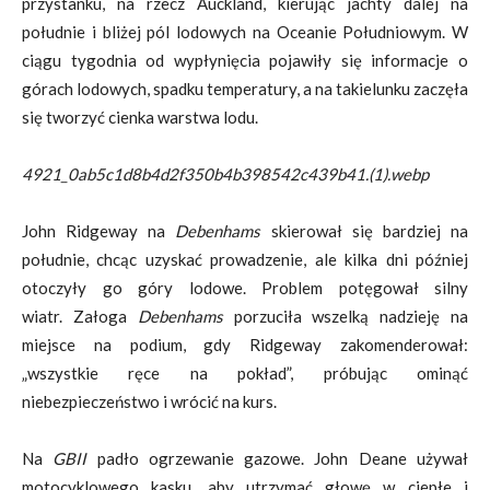
przystanku, na rzecz Auckland, kierując jachty dalej na
południe i bliżej pól lodowych na Oceanie Południowym. W
ciągu tygodnia od wypłynięcia pojawiły się informacje o
górach lodowych, spadku temperatury, a na takielunku zaczęła
się tworzyć cienka warstwa lodu.
4921_0ab5c1d8b4d2f350b4b398542c439b41.(1).webp
John Ridgeway na
Debenhams
skierował się bardziej na
południe, chcąc uzyskać prowadzenie, ale kilka dni później
otoczyły go góry lodowe. Problem potęgował silny
wiatr. Załoga
Debenhams
porzuciła wszelką nadzieję na
miejsce na podium, gdy Ridgeway zakomenderował:
„wszystkie ręce na pokład”, próbując ominąć
niebezpieczeństwo i wrócić na kurs.
Na
GBII
padło ogrzewanie gazowe. John Deane używał
motocyklowego kasku, aby utrzymać głowę w ciepłe i