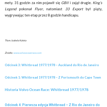
mety. 31 godzin za nim pojawił się
GBII
i zajął drugie.
King’s
Legend
pokonał
Flyer
, natomiast
33 Export
był piąty,
wygrywając ten etap przez 8 godzin handicapu.
Tłum. Izabela Kaleta
Źródło:
www.volvooceanrace.com
Odcinek 3: Whitbread 1977/1978 – Auckland do Rio de Janeiro
Odcinek 1: Whitbread 1977/1978 – Z Portsmouth do Cape Town
Historia Volvo Ocean Race: Whitbread 1977/1978
Odcinek 4: Pierwsza edycja Whitbread – Z Rio de Janeiro do