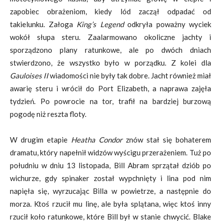
zapobiec obrażeniom, kiedy lód zaczął odpadać od
takielunku. Załoga
King’s Legend
odkryła poważny wyciek
wokół słupa steru. Zaalarmowano okoliczne jachty i
sporządzono plany ratunkowe, ale po dwóch dniach
stwierdzono, że wszystko było w porządku. Z kolei dla
Gauloises II
wiadomości nie były tak dobre. Jacht również miał
awarię steru i wrócił do Port Elizabeth, a naprawa zajęła
tydzień. Po powrocie na tor, trafił na bardziej burzową
pogodę niż reszta floty.
W drugim etapie
Heatha Condor
znów stał się bohaterem
dramatu, który napełnił widzów wyścigu przerażeniem. Tuż po
południu w dniu 13 listopada, Bill Abram sprzątał dziób po
wichurze, gdy spinaker został wypchnięty i lina pod nim
napięła się, wyrzucając Billa w powietrze, a następnie do
morza. Ktoś rzucił mu linę, ale była splątana, więc ktoś inny
rzucił koło ratunkowe, które Bill był w stanie chwycić. Blake