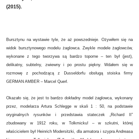
(2015).
Bursztynu na wystawie tyle, że aż powszednieje. Ożywiłem się na
widok bursztynowego modelu żaglowca. Zwykle modele żaglowców,
wykonane z tego tworzywa są bardzo toporne – ten był (jest),
delikatny, subtelny, zwiewny i po prostu piękny. Wdałem się w
rozmowę z pochodzącą z Dusseldorfu obsługą stoiska firmy
GERMAN AMBER – Marcel Querl.
Okazało się, że jest to bardzo dokładny model żaglowca, wykonany
przez, modelarza Artura Schlegge w skali 1 : 50, na podstawie
oryginalnych rysunków i przedstawia stateczek „Richard II”
zbudowany w 1912 roku, w Tolkmicku! – w szkutni, której
właścicielem był Heinrich Modersitzki, dla armatora i szypra Andreasa