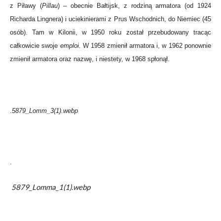
z Piławy (
Pillau
) – obecnie Bałtijsk, z rodziną armatora (od 1924
Richarda Lingnera) i uciekinierami z Prus Wschodnich, do Niemiec (45
osób). Tam w Kilonii, w 1950 roku został przebudowany tracąc
całkowicie swoje
emploi.
W 1958 zmienił armatora i, w 1962 ponownie
zmienił armatora oraz nazwę, i niestety, w 1968 spłonął.
.
5879_Lomm_3(1).webp
.
5879_Lomma_1(1).webp