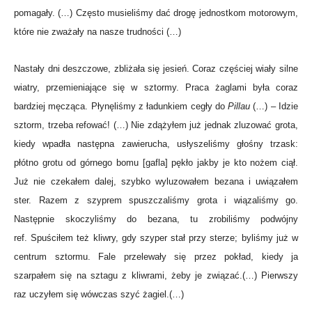
pomagały. (…) Często musieliśmy dać drogę jednostkom motorowym,
które nie zważały na nasze trudności (…)
Nastały dni deszczowe, zbliżała się jesień. Coraz częściej wiały silne
wiatry, przemieniające się w sztormy. Praca żaglami była coraz
bardziej męcząca. Płynęliśmy z ładunkiem cegły do
Pillau
(…) – Idzie
sztorm, trzeba refować! (…) Nie zdążyłem już jednak zluzować grota,
kiedy wpadła następna zawierucha, usłyszeliśmy głośny trzask:
płótno grotu od górnego bomu [gafla] pękło jakby je kto nożem ciął.
Już nie czekałem dalej, szybko wyluzowałem bezana i uwiązałem
ster. Razem z szyprem spuszczaliśmy grota i wiązaliśmy go.
Następnie skoczyliśmy do bezana, tu zrobiliśmy podwójny
ref. Spuściłem też kliwry, gdy szyper stał przy sterze; byliśmy już w
centrum sztormu. Fale przelewały się przez pokład, kiedy ja
szarpałem się na sztagu z kliwrami, żeby je związać.(…) Pierwszy
raz uczyłem się wówczas szyć żagiel.(…)