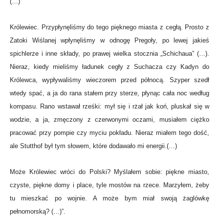
(…)
Królewiec. Przypłynęliśmy do tego pięknego miasta z cegłą. Prosto z
Zatoki Wiślanej wpłynęliśmy w odnogę Pregoły, po lewej jakieś
spichlerze i inne składy, po prawej wielka stocznia „Schichaua” (…).
Nieraz, kiedy mieliśmy ładunek cegły z Suchacza czy Kadyn do
Królewca, wypływaliśmy wieczorem przed północą. Szyper szedł
wtedy spać, a ja do rana stałem przy sterze, płynąc cała noc według
kompasu. Rano wstawał rześki: mył się i rżał jak koń, pluskał się w
wodzie, a ja, zmęczony z czerwonymi oczami, musiałem ciężko
pracować przy pompie czy myciu pokładu. Nieraz miałem tego dość,
ale Stutthof był tym słowem, które dodawało mi energii.(…)
Może Królewiec wróci do Polski? Myślałem sobie: piękne miasto,
czyste, piękne domy i place, tyle mostów na rzece. Marzyłem, żeby
tu mieszkać po wojnie. A może bym miał swoją żaglówkę
pełnomorską? (…)”.