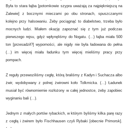
Była to stara łajba [potomkowie szypra uważają za najpiękniejszą na
Zalewie] z bocznymi mieczami po obu stronach, spuszczanymi
kolejno przy halsowaniu. Żeby pociągnąć to diabelstwo, trzeba było
mocnych ludzi. Miałem okazję zapoznać się z tym już podczas
pierwszego rejsu, gdyż wpłynęliśmy do Nogatu. (…) łajba miała 500
ton [przesadził?] wyporności, ale nigdy nie była ładowana do pełna
(…) im więcej miała ładunku tym więcej mieliśmy pracy przy
pompach.
Z reguły przewoziliśmy cegłę, którą braliśmy z Kadyn i Suchacza albo
żwir, wydobywany z polnej żwirowni koło Tolkmicka. (…) Ładunek
musiał być równomiernie rozłożony w całej jednostce, żeby zapobiec
wyginaniu bali (…).
Jednym z małych portów rybackich, w którym byliśmy kilka parę razy
z cegłą i żwirem było Fischhausen czyli Rybaki [obecnie Primorsk].