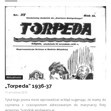
Aktualności
„Torpeda” 1936-37
11 września 2019
Tytuł tego pisma może wprowadzać w błąd sugerując, że mamy do
czynienia z czasopismem adresowanym do marynarzy floty
wojennej. Tygodnik wydawany w...