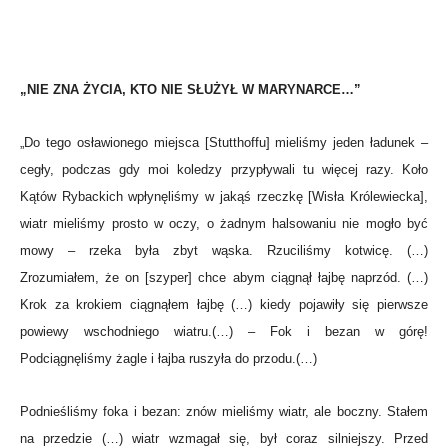
„NIE ZNA ŻYCIA, KTO NIE SŁUŻYŁ W MARYNARCE…”
„Do tego osławionego miejsca [Stutthoffu] mieliśmy jeden ładunek –
cegły, podczas gdy moi koledzy przypływali tu więcej razy. Koło
Kątów Rybackich wpłynęliśmy w jakąś rzeczkę [Wisła Królewiecka],
wiatr mieliśmy prosto w oczy, o żadnym halsowaniu nie mogło być
mowy – rzeka była zbyt wąska. Rzuciliśmy kotwicę. (…)
Zrozumiałem, że on [szyper] chce abym ciągnął łajbę naprzód. (…)
Krok za krokiem ciągnąłem łajbę (…) kiedy pojawiły się pierwsze
powiewy wschodniego wiatru.(…) – Fok i bezan w górę!
Podciągnęliśmy żagle i łajba ruszyła do przodu.(…)
Podnieśliśmy foka i bezan: znów mieliśmy wiatr, ale boczny. Stałem
na przedzie (…) wiatr wzmagał się, był coraz silniejszy. Przed