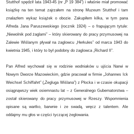
Stutthof spędził lata 1943-45 (nr „P 19 384”) i właśnie miał promować
książkę na ten temat zajrzałem na stronę Muzeum Stutthof i tam
znalazłem wykaz książek o obozie. Zakupiłem kilka, w tym pana
Alfreda Jana Paruszewskiego (rocznik 1924) – o frapującym tytule:
„Niewolnik pod żaglami” – który skierowany do pracy przymusowej na
Zalewie Wiślanym pływał na żaglowcu „Herkules” od marca 1943 do
kwietnia 1945, i który to był podobny do żaglowca „Richard II”.
Pan Alfred wychował się w rodzinie wodniaków u ujścia Narwi w
Nowym Dworze Mazowieckim, gdzie pracował w firmie „Johannes Ick
Weichsel Schiffahrt” („Żegluga Wiślana”) z Płocka i w czasie okupacji
osiągnąwszy wiek osiemnastu lat – z Generalnego Gubernatorstwa –
został skierowany do pracy przymusowej w Rzeszy. Wspomnienia
opisane są wartko, barwnie i ze swadą, wręcz z talentem. Ale
oddajmy mu głos w części tyczącej żeglowania.