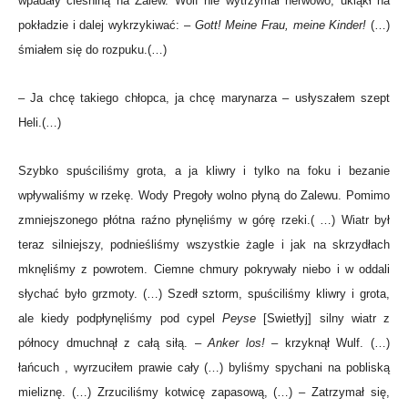
wpadały cieśniną na Zalew. Wolf nie wytrzymał nerwowo, ukląkł na
pokładzie i dalej wykrzykiwać: –
Gott! Meine Frau, meine Kinder!
(…)
śmiałem się do rozpuku.(…)
– Ja chcę takiego chłopca, ja chcę marynarza – usłyszałem szept
Heli.(…)
Szybko spuściliśmy grota, a ja kliwry i tylko na foku i bezanie
wpływaliśmy w rzekę. Wody Pregoły wolno płyną do Zalewu. Pomimo
zmniejszonego płótna raźno płynęliśmy w górę rzeki.( …) Wiatr był
teraz silniejszy, podnieśliśmy wszystkie żagle i jak na skrzydłach
mknęliśmy z powrotem. Ciemne chmury pokrywały niebo i w oddali
słychać było grzmoty. (…) Szedł sztorm, spuściliśmy kliwry i grota,
ale kiedy podpłynęliśmy pod cypel
Peyse
[Swietłyj] silny wiatr z
północy dmuchnął z całą siłą. –
Anker los!
– krzyknął Wulf. (…)
łańcuch , wyrzuciłem prawie cały (…) byliśmy spychani na pobliską
mieliznę. (…) Zrzuciliśmy kotwicę zapasową, (…) – Zatrzymał się,