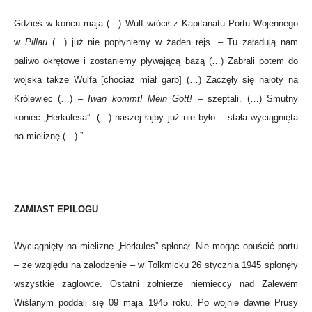
Gdzieś w końcu maja (…) Wulf wrócił z Kapitanatu Portu Wojennego
w
Pillau
(…) już nie popłyniemy w żaden rejs. – Tu załadują nam
paliwo okrętowe i zostaniemy pływającą bazą (…) Zabrali potem do
wojska także Wulfa [chociaż miał garb] (…) Zaczęły się naloty na
Królewiec (…) –
Iwan kommt! Mein Gott!
– szeptali. (…) Smutny
koniec „Herkulesa”. (…) naszej łajby już nie było – stała wyciągnięta
na mieliznę (…).”
ZAMIAST EPILOGU
Wyciągnięty na mieliznę „Herkules” spłonął. Nie mogąc opuścić portu
– ze względu na zalodzenie – w Tolkmicku 26 stycznia 1945 spłonęły
wszystkie żaglowce. Ostatni żołnierze niemieccy nad Zalewem
Wiślanym poddali się 09 maja 1945 roku. Po wojnie dawne Prusy