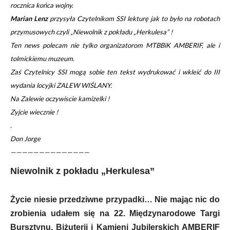
rocznica końca wojny.
Marian Lenz
przysyła Czytelnikom SSI lekturę
jak to było na robotach
przymusowych czyli
„Niewolnik z pokładu „Herkulesa” !
Ten news polecam nie tylko organizatorom MTBBiK AMBERIF, ale i
tolmickiemu muzeum.
Zaś Czytelnicy SSI mogą sobie ten tekst wydrukować i wkleić do III
wydania locyjki ZALEW WIŚLANY.
Na Zalewie oczywiscie kamizelki !
Zyjcie wiecznie !
.
Don Jorge
——————————————
Niewolnik z pokładu „Herkulesa”
Życie niesie przedziwne przypadki… Nie mając nic do
zrobienia udałem się na 22. Międzynarodowe Targi
Bursztynu, Biżuterii i Kamieni Jubilerskich AMBERIF