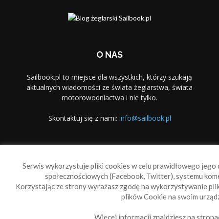
O NAS
Sailbook.pl to miejsce dla wszystkich, którzy szukają
aktualnych wiadomości ze świata żeglarstwa, świata
motorowodniactwa i nie tylko.
Skontaktuj się z nami:
info@sailbook.pl
PODĄŻAJ ZA NAMI
Serwis wykorzystuje pliki cookies w celu prawidłowego jego d
społecznościowych (Facebook, Twitter), systemu kom
Korzystając ze strony wyrażasz zgodę na wykorzystywanie pl
plików Cookie na swoim urządz
Więcej informacji znajdziesz na strona