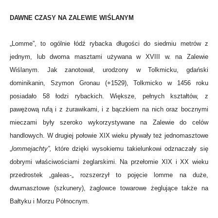
DAWNE CZASY NA ZALEWIE WIŚLANYM
„Lomme”, to ogólnie łódź rybacka długości do siedmiu metrów z
jednym, lub dwoma masztami używana w XVIII w. na Zalewie
Wiślanym. Jak zanotował, urodzony w Tolkmicku, gdański
dominikanin, Szymon Gronau (+1529), Tolkmicko w 1456 roku
posiadało 58 łodzi rybackich. Większe, pełnych kształtów, z
pawężową rufą i z żurawikami, i z bączkiem na nich oraz bocznymi
mieczami były szeroko wykorzystywane na Zalewie do celów
handlowych. W drugiej połowie XIX wieku pływały też jednomasztowe
„
lommejachty”,
które dzięki wysokiemu takielunkowi odznaczały się
dobrymi właściwościami żeglarskimi. Na przełomie XIX i XX wieku
przedrostek „galeas-„ rozszerzył to pojęcie lomme na duże,
dwumasztowe (szkunery), żaglowce towarowe żeglujące także na
Bałtyku i Morzu Północnym.