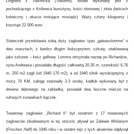
Lingnera z Tolkmicka (Tolkemit). Model wykonany jest z
pochodzącego z Królewca bursztynu, kości słoniowej i złota (łańcuch
kotwiczny i okucia imitujące mosiądz). Waży cztery kilogramy i
kosztuje 22 000 euro.
Stateczek przedstawia sobą duży żaglowiec typu „galeasslomme” o
dwu masztach, z bardzo długim bukszprytem, szkutę, otaklowaną
jako szkuner – kecz gaflowy. Lomma otrzymała nazwę po Richardzie,
synu Andreasa i posiadała długość całkowitą 20,35 m, szerokość 6,76
m, 250 m2 żagli (od 1940 170 m2), a od 1940 silnik wysokoprężny o
mocy 70 KM, załogę stanowiły 2-3 osoby, kadłub wykonany był z
drewna dębowego na zakładkę, posiadał dwa boczne miecze na
rufowych żurawikach bączek.
Towarowy żaglowiec „Richard II” był ostatnim z 17 towarowych
żaglowców zbudowanym w tej stoczni; pływał po Zalewie Wiślanym
(
Frisches Haff)
do 1945 roku i w ostatni rejs z tych akwenów odpłynął