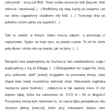
zatrzymał! – krzyczał Wulf. Teraz trzeba wzmocnić bołt [bączek, łódź
robocza i ratunkowa]. (…) Modliliśmy się obaj, każdy po swojemu i po
raz wtóry ciągnęliśmy ostatkiem siły łódź. (…) Trzeciego dnia po
południu sztorm jakby się uspokoił (…)
Taki to zawód, w którym słabsi muszą odpaść, a pozostają ci
najwytrwalsi. Spójrz na moje ręce, są prawie czarne. To od lin, które
palą dłonie i skóra robi się twarda, jak na byku. (…)
Nazajutrz rano popłynęliśmy do Suchacza, tam załadowaliśmy cegłę i
popłynęliśmy z nią do Elbląga. (…) Obsługiwałem też żagiel fok, który
przy poleceniu „dreh” [zwrot] ściągałem na przeciwną stronę, żeby
złapał wiatr, kiedy musieliśmy wykonać skręt. Halsowanie żaglówką
nastręcza spore trudności , zwłaszcza w tak wąskiej rzece. A cóż
dopiero łajbą, która ma zanurzenie ok. 3-3,5 m i 50 m długości!
Pozytywną stroną było natomiast to, że nasza łajba posiadała po obu
stronach płetwy [miecze], które przy halsowaniu bardzo nam