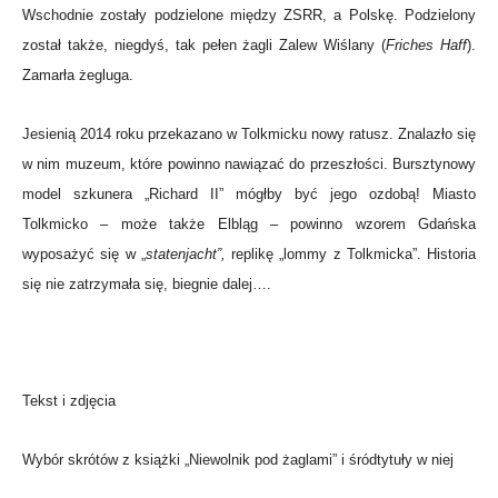
Wschodnie zostały podzielone między ZSRR, a Polskę. Podzielony
został także, niegdyś, tak pełen żagli Zalew Wiślany (
Friches Haff
).
Zamarła żegluga.
Jesienią 2014 roku przekazano w Tolkmicku nowy ratusz. Znalazło się
w nim muzeum, które powinno nawiązać do przeszłości. Bursztynowy
model szkunera „Richard II” mógłby być jego ozdobą! Miasto
Tolkmicko – może także Elbląg – powinno wzorem Gdańska
wyposażyć się w „
statenjacht”,
replikę „lommy z Tolkmicka”. Historia
się nie zatrzymała się, biegnie dalej….
Tekst i zdjęcia
Wybór skrótów z książki „Niewolnik pod żaglami” i śródtytuły w niej