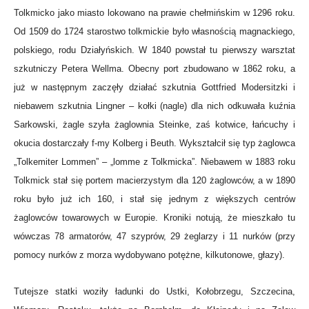
Tolkmicko jako miasto lokowano na prawie chełmińskim w 1296 roku.
Od 1509 do 1724 starostwo tolkmickie było własnością magnackiego,
polskiego, rodu Działyńskich. W 1840 powstał tu pierwszy warsztat
szkutniczy Petera Wellma. Obecny port zbudowano w 1862 roku, a
już w następnym zaczęły działać szkutnia Gottfried Modersitzki i
niebawem szkutnia Lingner – kołki (nagle) dla nich odkuwała kuźnia
Sarkowski, żagle szyła żaglownia Steinke, zaś kotwice, łańcuchy i
okucia dostarczały f-my Kolberg i Beuth. Wykształcił się typ żaglowca
„Tolkemiter Lommen” – „lomme z Tolkmicka”. Niebawem w 1883 roku
Tolkmick stał się portem macierzystym dla 120 żaglowców, a w 1890
roku było już ich 160, i stał się jednym z większych centrów
żaglowców towarowych w Europie. Kroniki notują, że mieszkało tu
wówczas 78 armatorów, 47 szyprów, 29 żeglarzy i 11 nurków (przy
pomocy nurków z morza wydobywano potężne, kilkutonowe, głazy).
Tutejsze statki woziły ładunki do Ustki, Kołobrzegu, Szczecina,