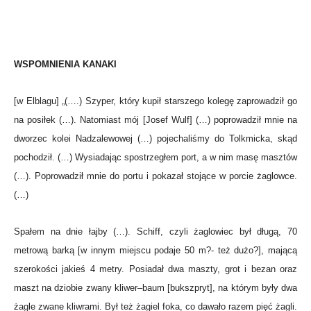
WSPOMNIENIA KANAKI
[w Elblagu] „(….) Szyper, który kupił starszego kolegę zaprowadził go
na posiłek (…). Natomiast mój [Josef Wulf] (…) poprowadził mnie na
dworzec kolei Nadzalewowej (…) pojechaliśmy do Tolkmicka, skąd
pochodził. (…) Wysiadając spostrzegłem port, a w nim masę masztów
(…). Poprowadził mnie do portu i pokazał stojące w porcie żaglowce.
(…)
Spałem na dnie łajby (…). Schiff, czyli żaglowiec był długą, 70
metrową barką [w innym miejscu podaje 50 m?- też dużo?], mającą
szerokości jakieś 4 metry. Posiadał dwa maszty, grot i bezan oraz
maszt na dziobie zwany kliwer–baum [bukszpryt], na którym były dwa
żagle zwane kliwrami. Był też żagiel foka, co dawało razem pięć żagli.