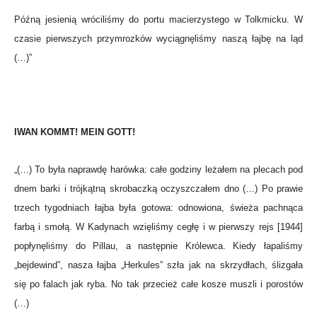
Późną jesienią wróciliśmy do portu macierzystego w Tolkmicku. W
czasie pierwszych przymrozków wyciągnęliśmy naszą łajbę na ląd
(…)”
IWAN KOMMT! MEIN GOTT!
„(…) To była naprawdę harówka: całe godziny leżałem na plecach pod
dnem barki i trójkątną skrobaczką oczyszczałem dno (…) Po prawie
trzech tygodniach łajba była gotowa: odnowiona, świeża pachnąca
farbą i smołą. W Kadynach wzięliśmy cegłę i w pierwszy rejs [1944]
popłynęliśmy do Pillau, a następnie Królewca. Kiedy łapaliśmy
„bejdewind”, nasza łajba „Herkules” szła jak na skrzydłach, ślizgała
się po falach jak ryba. No tak przecież całe kosze muszli i porostów
(…)