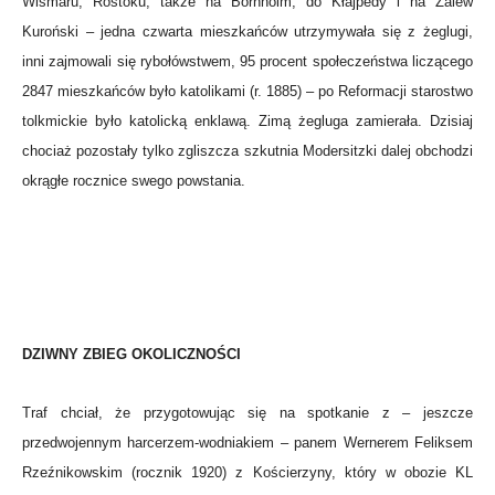
Wismaru, Rostoku, także na Bornholm, do Kłajpedy i na Zalew
Kuroński – jedna czwarta mieszkańców utrzymywała się z żeglugi,
inni zajmowali się rybołówstwem, 95 procent społeczeństwa liczącego
2847 mieszkańców było katolikami (r. 1885) – po Reformacji starostwo
tolkmickie było katolicką enklawą. Zimą żegluga zamierała. Dzisiaj
chociaż pozostały tylko zgliszcza szkutnia Modersitzki dalej obchodzi
okrągłe rocznice swego powstania.
DZIWNY ZBIEG OKOLICZNOŚCI
Traf chciał, że przygotowując się na spotkanie z – jeszcze
przedwojennym harcerzem-wodniakiem – panem Wernerem Feliksem
Rzeźnikowskim (rocznik 1920) z Kościerzyny, który w obozie KL