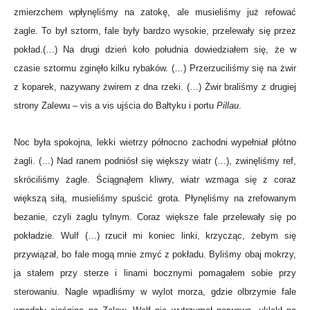
zmierzchem wpłynęliśmy na zatokę, ale musieliśmy już refować
żagle. To był sztorm, fale były bardzo wysokie, przelewały się przez
pokład.(…) Na drugi dzień koło południa dowiedziałem się, że w
czasie sztormu zginęło kilku rybaków. (…) Przerzuciliśmy się na żwir
z koparek, nazywany żwirem z dna rzeki. (…) Żwir braliśmy z drugiej
strony Zalewu – vis a vis ujścia do Bałtyku i portu
Pillau
.
Noc była spokojna, lekki wietrzy północno zachodni wypełniał płótno
żagli. (…) Nad ranem podniósł się większy wiatr (…), zwinęliśmy ref,
skróciliśmy żagle. Ściągnąłem kliwry, wiatr wzmaga się z coraz
większą siłą, musieliśmy spuścić grota. Płynęliśmy na zrefowanym
bezanie, czyli żaglu tylnym. Coraz większe fale przelewały się po
pokładzie. Wulf (…) rzucił mi koniec linki, krzycząc, żebym się
przywiązał, bo fale mogą mnie zmyć z pokładu. Byliśmy obaj mokrzy,
ja stałem przy sterze i linami bocznymi pomagałem sobie przy
sterowaniu. Nagle wpadliśmy w wylot morza, gdzie olbrzymie fale