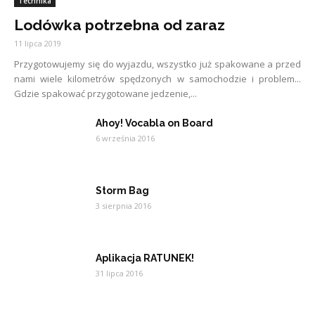
Technika
Lodówka potrzebna od zaraz
11 lipca 2019
Przygotowujemy się do wyjazdu, wszystko już spakowane a przed
nami wiele kilometrów spędzonych w samochodzie i problem...
Gdzie spakować przygotowane jedzenie,...
Ahoy! Vocabla on Board
6 września 2016
Storm Bag
3 sierpnia 2016
Aplikacja RATUNEK!
31 lipca 2016