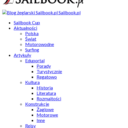
Sailbook.pl
Sailbook Cup
Aktualności
Polska
Świat
Motorowodne
Surfing
Artykuły
Eduportal
Porady
Turystycznie
Regatowo
Kultura
Historia
Literatura
Rozmaitości
Konstrukcje
Żaglowe
Motorowe
Inne
Rejsy