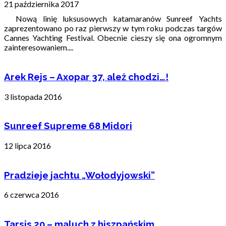
21 października 2017
Nową linię luksusowych katamaranów Sunreef Yachts
zaprezentowano po raz pierwszy w tym roku podczas targów
Cannes Yachting Festival. Obecnie cieszy się ona ogromnym
zainteresowaniem....
Arek Rejs – Axopar 37, ależ chodzi…!
3 listopada 2016
Sunreef Supreme 68 Midori
12 lipca 2016
Pradzieje jachtu „Wołodyjowski”
6 czerwca 2016
Tarsis 20 – maluch z hiszpańskim