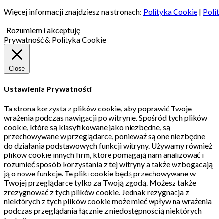
Więcej informacji znajdziesz na stronach:
Polityka Cookie
|
Poli
Rozumiem i akceptuję
Prywatność & Polityka Cookie
Close
Ustawienia Prywatności
Ta strona korzysta z plików cookie, aby poprawić Twoje
wrażenia podczas nawigacji po witrynie.
Spośród tych plików
cookie, które są klasyfikowane jako niezbędne, są
przechowywane w przeglądarce, ponieważ są one niezbędne
do działania podstawowych funkcji witryny.
Używamy również
plików cookie innych firm, które pomagają nam analizować i
rozumieć sposób korzystania z tej witryny a także wzbogacają
ją o nowe funkcje.
Te pliki cookie będą przechowywane w
Twojej przeglądarce tylko za Twoją zgodą.
Możesz także
zrezygnować z tych plików cookie.
Jednak rezygnacja z
niektórych z tych plików cookie może mieć wpływ na wrażenia
podczas przeglądania łącznie z niedostępnością niektórych