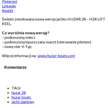
Pinterest
Linkedin
ReddIt
Świeżo zwodowana nowa wersja jachtu HUZAR 28 – H28 LIFT
KEEL.
Co wyróżnia nową wersję?
– podnoszony miecz
– podnoszony/opuszczany maszt (sterowanie pilotem)
– nowy ster V-Typ
Więcej informacji na:
www.huzar-boats.com
Komentarze
TAGI
huzar 28
huzar boats
jacht żaglowy