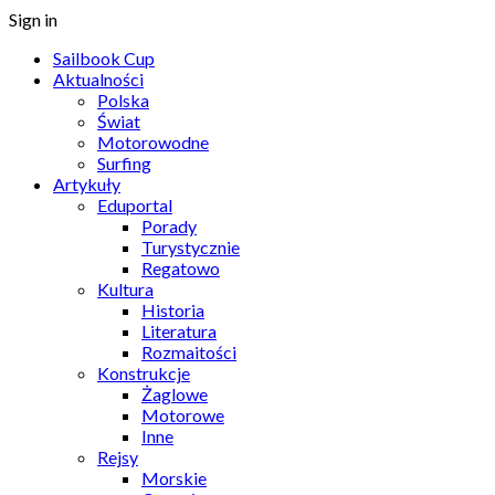
Sign in
Sailbook Cup
Aktualności
Polska
Świat
Motorowodne
Surfing
Artykuły
Eduportal
Porady
Turystycznie
Regatowo
Kultura
Historia
Literatura
Rozmaitości
Konstrukcje
Żaglowe
Motorowe
Inne
Rejsy
Morskie