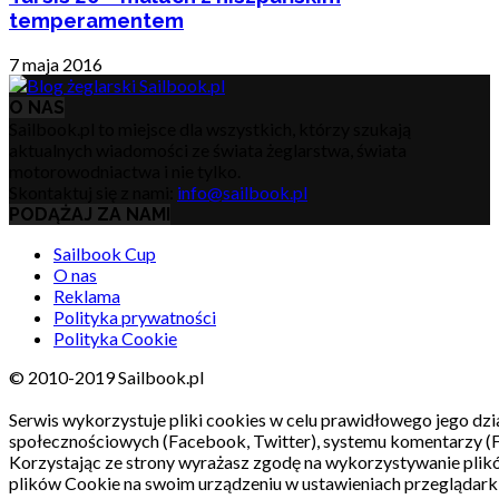
temperamentem
7 maja 2016
O NAS
Sailbook.pl to miejsce dla wszystkich, którzy szukają
aktualnych wiadomości ze świata żeglarstwa, świata
motorowodniactwa i nie tylko.
Skontaktuj się z nami:
info@sailbook.pl
PODĄŻAJ ZA NAMI
Sailbook Cup
O nas
Reklama
Polityka prywatności
Polityka Cookie
© 2010-2019 Sailbook.pl
Serwis wykorzystuje pliki cookies w celu prawidłowego jego dzia
społecznościowych (Facebook, Twitter), systemu komentarzy (
Korzystając ze strony wyrażasz zgodę na wykorzystywanie pli
plików Cookie na swoim urządzeniu w ustawieniach przeglądarki