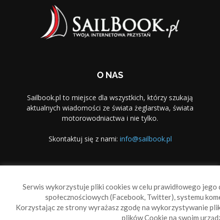
O NAS
Sailbook.pl to miejsce dla wszystkich, którzy szukają
aktualnych wiadomości ze świata żeglarstwa, świata
motorowodniactwa i nie tylko.
Skontaktuj się z nami:
info@sailbook.pl
PODĄŻAJ ZA NAMI
Serwis wykorzystuje pliki cookies w celu prawidłowego jego d
społecznościowych (Facebook, Twitter), systemu kom
Korzystając ze strony wyrażasz zgodę na wykorzystywanie pl
plików Cookie na swoim urządz