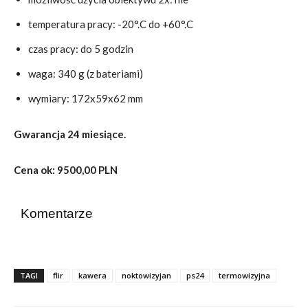
temperatura pracy: -20°.C do +60°.C
czas pracy: do 5 godzin
waga: 340 g (z bateriami)
wymiary: 172x59x62 mm
Gwarancja 24 miesiące.
Cena ok:
9500,00
PLN
Komentarze
TAGI
flir
kawera
noktowizyjan
ps24
termowizyjna