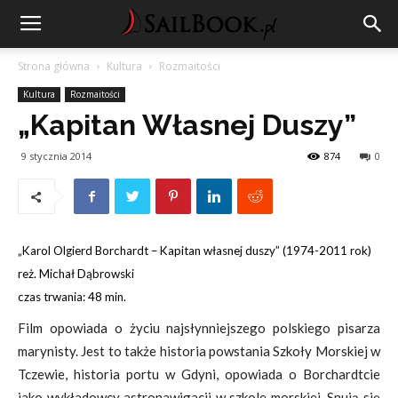
Strona główna
Kultura
Rozmaitości
Kultura
Rozmaitości
„Kapitan Własnej Duszy”
9 stycznia 2014
874
0
„Karol Olgierd Borchardt – Kapitan własnej duszy” (1974-2011 rok)
reż.
Michał Dąbrowski
czas trwania:
48 min.
Film opowiada o życiu najsłynniejszego polskiego pisarza
marynisty. Jest to także historia powstania Szkoły Morskiej w
Tczewie, historia portu w Gdyni, opowiada o Borchardtcie
jako wykładowcy astronawigacji w szkole morskiej. Snują się