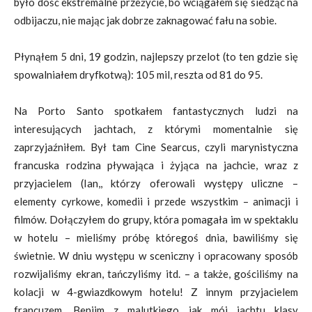
było dość ekstremalne przeżycie, bo wciągałem się siedząc na
odbijaczu, nie mając jak dobrze zaknagować fału na sobie.
Płynąłem 5 dni, 19 godzin, najlepszy przelot (to ten gdzie się
spowalniałem dryfkotwą): 105 mil, reszta od 81 do 95.
Na Porto Santo spotkałem fantastycznych ludzi na
interesujących jachtach, z którymi momentalnie się
zaprzyjaźniłem. Był tam Cine Searcus, czyli marynistyczna
francuska rodzina pływająca i żyjąca na jachcie, wraz z
przyjacielem (Ian,, którzy oferowali występy uliczne –
elementy cyrkowe, komedii i przede wszystkim – animacji i
filmów. Dołączyłem do grupy, która pomagała im w spektaklu
w hotelu – mieliśmy próbę któregoś dnia, bawiliśmy się
świetnie. W dniu występu w sceniczny i opracowany sposób
rozwijaliśmy ekran, tańczyliśmy itd. – a także, gościliśmy na
kolacji w 4-gwiazdkowym hotelu! Z innym przyjacielem
francuzem, Benjim z malutkiego jak mój jachtu klasy