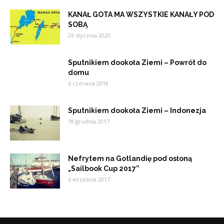
KANAŁ GOTA MA WSZYSTKIE KANAŁY POD
SOBĄ
26 stycznia 2020
Sputnikiem dookoła Ziemi – Powrót do
domu
6 czerwca 2018
Sputnikiem dookoła Ziemi – Indonezja
18 grudnia 2017
Nefrytem na Gotlandię pod osłoną
„Sailbook Cup 2017”
6 września 2017