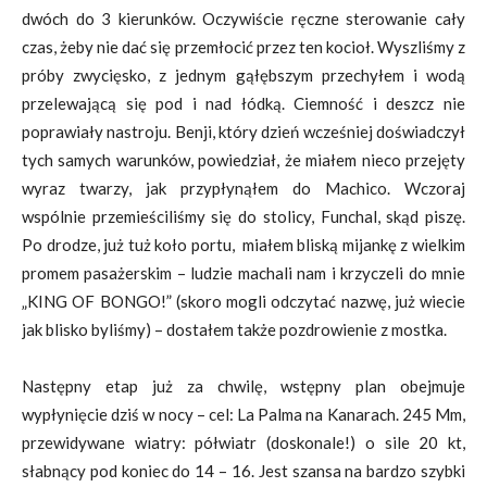
dwóch do 3 kierunków. Oczywiście ręczne sterowanie cały
czas, żeby nie dać się przemłocić przez ten kocioł. Wyszliśmy z
próby zwycięsko, z jednym gąłębszym przechyłem i wodą
przelewającą się pod i nad łódką. Ciemność i deszcz nie
poprawiały nastroju. Benji, który dzień wcześniej doświadczył
tych samych warunków, powiedział, że miałem nieco przejęty
wyraz twarzy, jak przypłynąłem do Machico. Wczoraj
wspólnie przemieściliśmy się do stolicy, Funchal, skąd piszę.
Po drodze, już tuż koło portu, miałem bliską mijankę z wielkim
promem pasażerskim – ludzie machali nam i krzyczeli do mnie
„KING OF BONGO!” (skoro mogli odczytać nazwę, już wiecie
jak blisko byliśmy) – dostałem także pozdrowienie z mostka.
Następny etap już za chwilę, wstępny plan obejmuje
wypłynięcie dziś w nocy – cel: La Palma na Kanarach. 245 Mm,
przewidywane wiatry: półwiatr (doskonale!) o sile 20 kt,
słabnący pod koniec do 14 – 16. Jest szansa na bardzo szybki