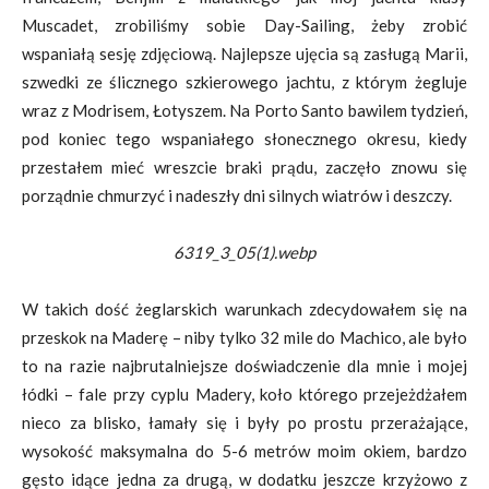
Muscadet, zrobiliśmy sobie Day-Sailing, żeby zrobić
wspaniałą sesję zdjęciową. Najlepsze ujęcia są zasługą Marii,
szwedki ze ślicznego szkierowego jachtu, z którym żegluje
wraz z Modrisem, Łotyszem. Na Porto Santo bawilem tydzień,
pod koniec tego wspaniałego słonecznego okresu, kiedy
przestałem mieć wreszcie braki prądu, zaczęło znowu się
porządnie chmurzyć i nadeszły dni silnych wiatrów i deszczy.
6319_3_05(1).webp
W takich dość żeglarskich warunkach zdecydowałem się na
przeskok na Maderę – niby tylko 32 mile do Machico, ale było
to na razie najbrutalniejsze doświadczenie dla mnie i mojej
łódki – fale przy cyplu Madery, koło którego przejeżdżałem
nieco za blisko, łamały się i były po prostu przerażające,
wysokość maksymalna do 5-6 metrów moim okiem, bardzo
gęsto idące jedna za drugą, w dodatku jeszcze krzyżowo z