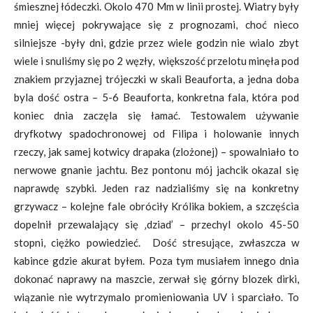
śmiesznej łódeczki. Okolo 470 Mm w linii prostej. Wiatry były
mniej więcej pokrywające się z prognozami, choć nieco
silniejsze -były dni, gdzie przez wiele godzin nie wialo zbyt
wiele i snuliśmy się po 2 węzły, większość przelotu minęła pod
znakiem przyjaznej trójeczki w skali Beauforta, a jedna doba
byla dość ostra – 5-6 Beauforta, konkretna fala, która pod
koniec dnia zaczęla się łamać. Testowalem używanie
dryfkotwy spadochronowej od Filipa i holowanie innych
rzeczy, jak samej kotwicy drapaka (zlożonej) – spowalniało to
nerwowe gnanie jachtu. Bez pontonu mój jachcik okazal się
naprawdę szybki. Jeden raz nadzialiśmy się na konkretny
grzywacz – kolejne fale obróciły Królika bokiem, a szczęścia
dopelnił przewalający się ‚dziad’ – przechyl okolo 45-50
stopni, ciężko powiedzieć. Dość stresujące, zwłaszcza w
kabince gdzie akurat byłem. Poza tym musiałem innego dnia
dokonać naprawy na maszcie, zerwał się górny blozek dirki,
wiązanie nie wytrzymalo promieniowania UV i sparciało. To