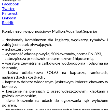
Facebook
Twitter
Pinterest
Linkedin
ReddIt
Kombinezon wypornościowy Mullion Aquafloat Superior
– doskonały kombinezon dla żeglarzy, wędkarzy, rybaków i
załóg jednostek pływających,
– jednoczęściowy,
– wyporność własna powyżej 50 Newtonów, norma EN 393,
– zabezpiecza przed szokiem termicznym i hipotermią,
– warstwa zewnętrzna całkowicie wodoodporna i odporna na
ścieranie,
– taśma odblaskowa SOLAS na kapturze, ramionach,
nadgarstkach i kostkach ,
– kaptur w dobrze widocznym, jaskrawym kolorze, chowany w
kołnierz,
– kieszenie na piersiach z przeciwdeszczowymi klapkami i
gwizdkiem morskim,
– dwie kieszenie na udach do ogrzewania rąk wyłożone
polarem,
– wewnętrzne regulowane na rzepy antywlewy neoprenowe na