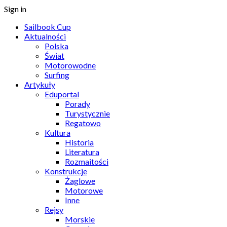
Sign in
Sailbook Cup
Aktualności
Polska
Świat
Motorowodne
Surfing
Artykuły
Eduportal
Porady
Turystycznie
Regatowo
Kultura
Historia
Literatura
Rozmaitości
Konstrukcje
Żaglowe
Motorowe
Inne
Rejsy
Morskie