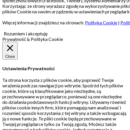
społecznościowych (Facebook, Twitter), systemu komentarzy (
Korzystając ze strony wyrażasz zgodę na wykorzystywanie pli
plików Cookie na swoim urządzeniu w ustawieniach przeglądarki
Więcej informacji znajdziesz na stronach:
Polityka Cookie
|
Poli
Rozumiem i akceptuję
Prywatność & Polityka Cookie
Close
Ustawienia Prywatności
Ta strona korzysta z plików cookie, aby poprawić Twoje
wrażenia podczas nawigacji po witrynie.
Spośród tych plików
cookie, które są klasyfikowane jako niezbędne, są
przechowywane w przeglądarce, ponieważ są one niezbędne
do działania podstawowych funkcji witryny.
Używamy również
plików cookie innych firm, które pomagają nam analizować i
rozumieć sposób korzystania z tej witryny a także wzbogacają
ją o nowe funkcje.
Te pliki cookie będą przechowywane w
Twojej przeglądarce tylko za Twoją zgodą.
Możesz także
zrezygnować z tych plików cookie.
Jednak rezygnacja z