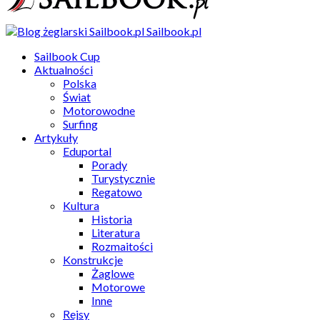
Sailbook.pl
Sailbook Cup
Aktualności
Polska
Świat
Motorowodne
Surfing
Artykuły
Eduportal
Porady
Turystycznie
Regatowo
Kultura
Historia
Literatura
Rozmaitości
Konstrukcje
Żaglowe
Motorowe
Inne
Rejsy