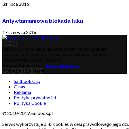
31 lipca 2016
Antywłamaniowa blokada luku
17 czerwca 2016
O NAS
Sailbook.pl to miejsce dla wszystkich, którzy szukają
aktualnych wiadomości ze świata żeglarstwa, świata
motorowodniactwa i nie tylko.
Skontaktuj się z nami:
info@sailbook.pl
PODĄŻAJ ZA NAMI
Sailbook Cup
O nas
Reklama
Polityka prywatności
Polityka Cookie
© 2010-2019 Sailbook.pl
Serwis wykorzystuje pliki cookies w celu prawidłowego jego dzia