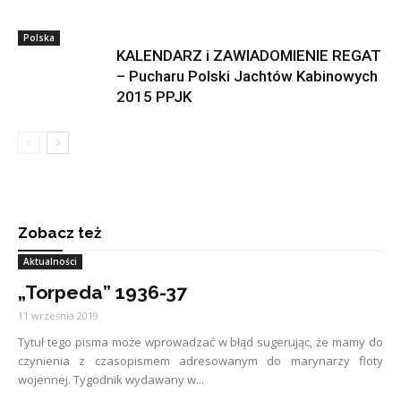
Polska
KALENDARZ i ZAWIADOMIENIE REGAT
– Pucharu Polski Jachtów Kabinowych
2015 PPJK
Zobacz też
Aktualności
„Torpeda” 1936-37
11 września 2019
Tytuł tego pisma może wprowadzać w błąd sugerując, że mamy do
czynienia z czasopismem adresowanym do marynarzy floty
wojennej. Tygodnik wydawany w...