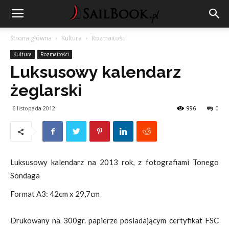
Strona główna
Kultura
Rozmaitości
Kultura
Rozmaitości
Luksusowy kalendarz
żeglarski
6 listopada 2012
996
0
Luksusowy kalendarz na 2013 rok, z fotografiami Tonego
Sondaga
Format A3: 42cm x 29,7cm
Drukowany na 300gr. papierze posiadającym certyfikat FSC