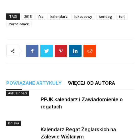
TAGI
2013
fsc
kalendarz
luksusowy
sondag
ton
zorro-black
POWIĄZANE ARTYKUŁY
WIĘCEJ OD AUTORA
Aktualności
PPJK kalendarz i Zawiadomienie o
regatach
Polska
Kalendarz Regat Żeglarskich na
Zalewie Wiślanym