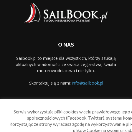
O NAS
Sailbook.pl to miejsce dla wszystkich, którzy szukają
aktualnych wiadomości ze świata żeglarstwa, świata
motorowodniactwa i nie tylko.
Skontaktuj się z nami:
info@sailbook.pl
PODĄŻAJ ZA NAMI
Serwis wykorzystuje pliki cookies w celu prawidłowego jego d
społecznościowych (Facebook, Twitter), systemu kom
Korzystając ze strony wyrażasz zgodę na wykorzystywanie pl
plików Cookie na swoim urządz