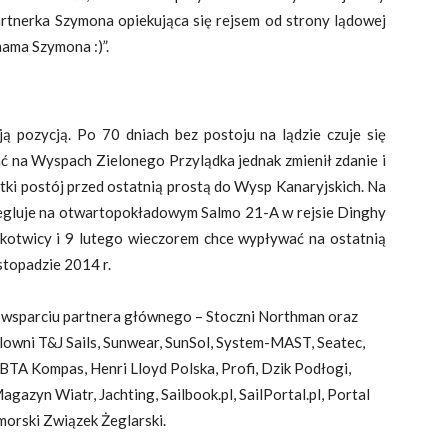
partnerka Szymona opiekująca się rejsem od strony lądowej
mama Szymona :)”.
 pozycją. Po 70 dniach bez postoju na lądzie czuje się
ć na Wyspach Zielonego Przylądka jednak zmienił zdanie i
ótki postój przed ostatnią prostą do Wysp Kanaryjskich. Na
żegluje na otwartopokładowym Salmo 21-A w rejsie Dinghy
 kotwicy i 9 lutego wieczorem chce wypływać na ostatnią
stopadzie 2014 r.
 wsparciu partnera głównego – Stoczni Northman oraz
aglowni T&J Sails, Sunwear, SunSol, System-MAST, Seatec,
 BTA Kompas, Henri Lloyd Polska, Profi, Dzik Podłogi,
gazyn Wiatr, Jachting, Sailbook.pl, SailPortal.pl, Portal
morski Związek Żeglarski.