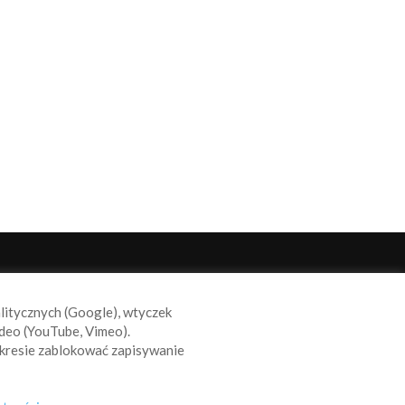
ODĄŻAJ ZA NAMI
alitycznych (Google), wtyczek
deo (YouTube, Vimeo).
kresie zablokować zapisywanie