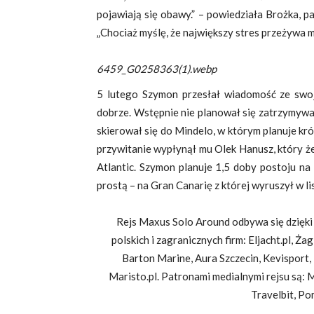
pojawiają się obawy.” – powiedziała Brożka, 
„Chociaż myślę, że największy stres przeżywa 
6459_G0258363(1).webp
5 lutego Szymon przesłał wiadomość ze swoją
dobrze. Wstępnie nie planował się zatrzymywa
skierował się do Mindelo, w którym planuje kr
przywitanie wypłynął mu Olek Hanusz, który 
Atlantic. Szymon planuje 1,5 doby postoju na
prostą – na Gran Canarię z której wyruszył w li
Rejs Maxus Solo Around odbywa się dzięki
polskich i zagranicznych firm: Eljacht.pl, Ż
Barton Marine, Aura Szczecin, Kevisport,
Maristo.pl. Patronami medialnymi rejsu są: Ma
Travelbit, Po