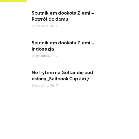
Sputnikiem dookoła Ziemi –
Powrót do domu
6 czerwca 2018
Sputnikiem dookoła Ziemi –
Indonezja
18 grudnia 2017
Nefrytem na Gotlandię pod
osłoną „Sailbook Cup 2017”
6 września 2017