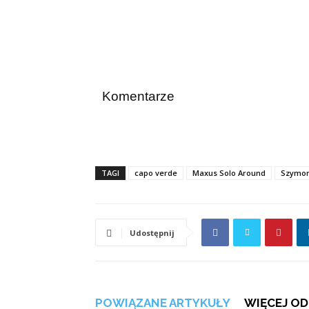
Komentarze
TAGI
capo verde
Maxus Solo Around
Szymon
Udostępnij
POWIĄZANE ARTYKUŁY
WIĘCEJ OD