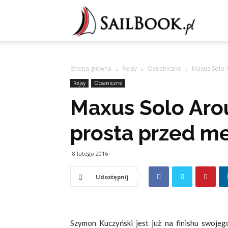
Sailb
Strona główna
Rejsy
Oceaniczne
Maxus Solo 
Rejsy
Oceaniczne
Maxus Solo Aro
prosta przed m
8 lutego 2016
Udostępnij
Szymon Kuczyński jest już na finishu swojeg