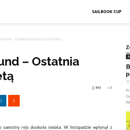
ook.pl
SAILBOOK CUP
Around – Ostatnia prosta przed metą
Z
und – Ostatnia
A
B
etą
p
28
893
0
K
G
Wr
o samotny rejs dookoła świata. W listopadzie wpłynął z