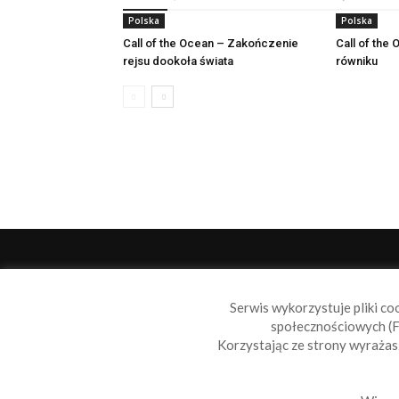
Polska
Polska
Call of the Ocean – Zakończenie
Call of the 
rejsu dookoła świata
równiku
O 
Serwis wykorzystuje pliki co
Sail
społecznościowych (F
wiad
Korzystając ze strony wyraża
nie t