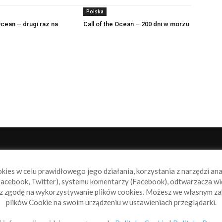
Polska
Ocean – drugi raz na
Call of the Ocean – 200 dni w morzu
NAS
P
okies w celu prawidłowego jego działania, korzystania z narzędzi an
book.pl to miejsce dla wszystkich, którzy szukają aktualnych
acebook, Twitter), systemu komentarzy (Facebook), odtwarzacza wi
omości ze świata żeglarstwa, świata motorowodniactwa i
sz zgodę na wykorzystywanie plików cookies. Możesz we własnym za
ylko.
plików Cookie na swoim urządzeniu w ustawieniach przeglądarki.