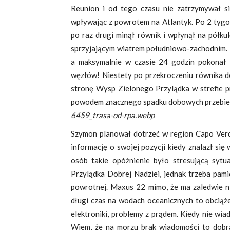
Reunion i od tego czasu nie zatrzymywał si
wpływając z powrotem na Atlantyk. Po 2 tygod
po raz drugi minął równik i wpłynął na półku
sprzyjającym wiatrem południowo-zachodnim. 
a maksymalnie w czasie 24 godzin pokonał 
węzłów! Niestety po przekroczeniu równika d
stronę Wysp Zielonego Przylądka w strefie p
powodem znacznego spadku dobowych przebiegów 
6459_trasa-od-rpa.webp
Szymon planował dotrzeć w region Capo Verde
informację o swojej pozycji kiedy znalazł się
osób takie opóźnienie było stresującą sytu
Przylądka Dobrej Nadziei, jednak trzeba pam
powrotnej. Maxus 22 mimo, że ma zaledwie ni
długi czas na wodach oceanicznych to obciąż
elektroniki, problemy z prądem. Kiedy nie wi
Wiem, że na morzu brak wiadomości to dobra