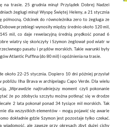
ę na trasie. 25 grudnia minął Przylądek Dobrej Nadzei
niach żeglugi minął Wyspę Świętej Heleny, a 21 stycznia
lę północną. Odcinek do równoleżnika zero to żegluga ze
Dobowe przebiegi wynosiły między średnio około 120 mil,
145 mil, co daje rewelacyjną średnią prędkość ponad 6
obre wiatry się skończyły i Szymon żeglował pod wiatr w
rzeciwnego pasatu i prądów morskich. Takie warunki były
Atlantic Puffina (do 80 mil) i opóźnienia na trasie.
 około 22-25 stycznia. Dopiero 10 dni później przysłał
 w pobliżu Ilha Brava w archipelagu Capo Verde. Dla wielu
acją. „Wprawdzie najtrudniejszy moment czyli pokonanie
iętać że po zdobyciu szczytu można potknąć się w drodze
ecałe 2 lata pokonał ponad 34 tysiące mil morskich. Tak
enie dla wszystkich elementów – mogą pojawić się awarie
adomo dokładnie gdzie Szymon jest pozostaje tylko czekać.
 wiadomość, ale zawsze przy okresach zbyt dużej cichy