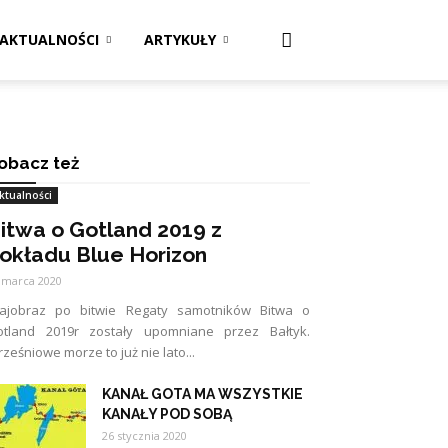
AKTUALNOŚCI
ARTYKUŁY
obacz też
ktualności
itwa o Gotland 2019 z
okładu Blue Horizon
 marca 2020
rajobraz po bitwie Regaty samotników Bitwa o
otland 2019r zostały upomniane przez Bałtyk.
ześniowe morze to już nie lato...
KANAŁ GOTA MA WSZYSTKIE
KANAŁY POD SOBĄ
26 stycznia 2020