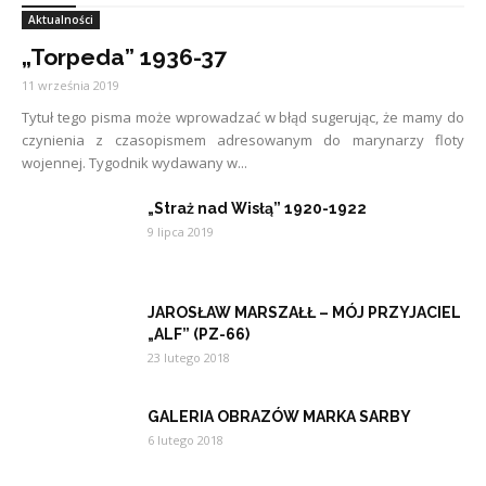
Aktualności
„Torpeda” 1936-37
11 września 2019
Tytuł tego pisma może wprowadzać w błąd sugerując, że mamy do
czynienia z czasopismem adresowanym do marynarzy floty
wojennej. Tygodnik wydawany w...
„Straż nad Wisłą” 1920-1922
9 lipca 2019
JAROSŁAW MARSZAŁŁ – MÓJ PRZYJACIEL
„ALF” (PZ-66)
23 lutego 2018
GALERIA OBRAZÓW MARKA SARBY
6 lutego 2018