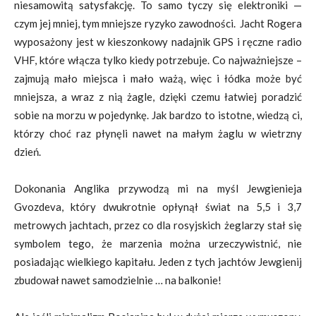
niesamowitą satysfakcję. To samo tyczy się elektroniki —
czym jej mniej, tym mniejsze ryzyko zawodności. Jacht Rogera
wyposażony jest w kieszonkowy nadajnik GPS i ręczne radio
VHF, które włącza tylko kiedy potrzebuje. Co najważniejsze –
zajmują mało miejsca i mało ważą, więc i łódka może być
mniejsza, a wraz z nią żagle, dzięki czemu łatwiej poradzić
sobie na morzu w pojedynkę. Jak bardzo to istotne, wiedzą ci,
którzy choć raz płynęli nawet na małym żaglu w wietrzny
dzień.
Dokonania Anglika przywodzą mi na myśl Jewgienieja
Gvozdeva, który dwukrotnie opłynął świat na 5,5 i 3,7
metrowych jachtach, przez co dla rosyjskich żeglarzy stał się
symbolem tego, że marzenia można urzeczywistnić, nie
posiadając wielkiego kapitału. Jeden z tych jachtów Jewgienij
zbudował nawet samodzielnie … na balkonie!