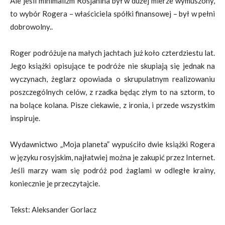
Ale jeśli minimalizm Rosjanina był w dużej mierze wymuszony,
to wybór Rogera – właściciela spółki finansowej – był w pełni
dobrowolny..
Roger podróżuje na małych jachtach już koło czterdziestu lat.
Jego książki opisujące te podróże nie skupiają się jednak na
wyczynach, żeglarz opowiada o skrupulatnym realizowaniu
poszczególnych celów, z rzadka będąc złym to na sztorm, to
na bolące kolana. Pisze ciekawie, z ironia, i przede wszystkim
inspiruje.
Wydawnictwo „Moja planeta” wypuściło dwie książki Rogera
w języku rosyjskim, najłatwiej można je zakupić przez Internet.
Jeśli marzy wam się podróż pod żaglami w odległe krainy,
koniecznie je przeczytajcie.
Tekst: Aleksander Gorlacz