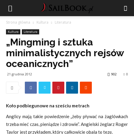
Strona główna
Kultura
Literatura
Kultura
Literatura
„Mingming i sztuka
minimalistycznych rejsów
oceanicznych”
21 grudnia 2012
902
0
Koło podbiegunowe na sześciu metrach
Anglicy mają takie powiedzenie „żeby pływać na żaglówkach
trzeba mieć czas, pieniądze i zdrowie”. Angielski żeglarz Roger
Taylor jest przykładem, który całkowicie obala tę tezę.