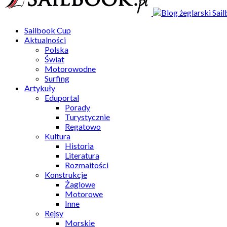
Sailbook Cup
Aktualności
Polska
Świat
Motorowodne
Surfing
Artykuły
Eduportal
Porady
Turystycznie
Regatowo
Kultura
Historia
Literatura
Rozmaitości
Konstrukcje
Żaglowe
Motorowe
Inne
Rejsy
Morskie