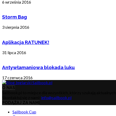
6 września 2016
Storm Bag
3 sierpnia 2016
Aplikacja RATUNEK!
31 lipca 2016
Antywłamaniowa blokada luku
17 czerwca 2016
O NAS
Sailbook.pl to miejsce dla wszystkich, którzy szukają aktualnyc
Skontaktuj się z nami:
info@sailbook.pl
PODĄŻAJ ZA NAMI
Sailbook Cup