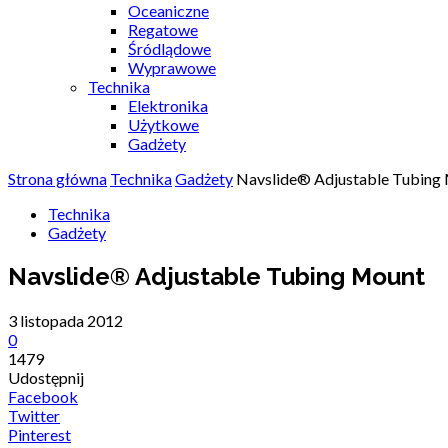
Oceaniczne
Regatowe
Śródlądowe
Wyprawowe
Technika
Elektronika
Użytkowe
Gadżety
Strona główna
Technika
Gadżety
Navslide® Adjustable Tubing
Technika
Gadżety
Navslide® Adjustable Tubing Mount
3 listopada 2012
0
1479
Udostępnij
Facebook
Twitter
Pinterest