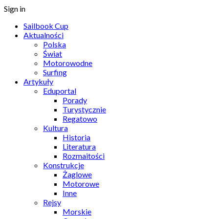
Sign in
Sailbook Cup
Aktualności
Polska
Świat
Motorowodne
Surfing
Artykuły
Eduportal
Porady
Turystycznie
Regatowo
Kultura
Historia
Literatura
Rozmaitości
Konstrukcje
Żaglowe
Motorowe
Inne
Rejsy
Morskie