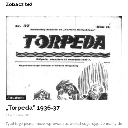
Zobacz też
Aktualności
„Torpeda” 1936-37
11 września 2019
Tytuł tego pisma może wprowadzać w błąd sugerując, że mamy do