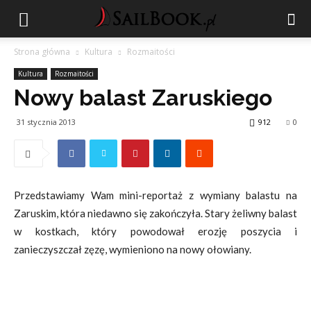
Strona główna
Kultura
Rozmaitości
Kultura
Rozmaitości
Nowy balast Zaruskiego
31 stycznia 2013
912
0
Przedstawiamy Wam mini-reportaż z wymiany balastu na
Zaruskim, która niedawno się zakończyła. Stary żeliwny balast
w kostkach, który powodował erozję poszycia i
zanieczyszczał zęzę, wymieniono na nowy ołowiany.