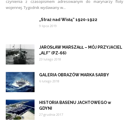
czynienia z czasopismem adresowanym do marynarzy floty
wojennej. Tygodnik wydawany w...
„Straż nad Wisłą” 1920-1922
9 lipca 2019
JAROSŁAW MARSZAŁŁ – MÓJ PRZYJACIEL
„ALF” (PZ-66)
23 lutego 2018
GALERIA OBRAZÓW MARKA SARBY
6 lutego 2018
HISTORIA BASENU JACHTOWEGO w
GDYNI
27 grudnia 2017