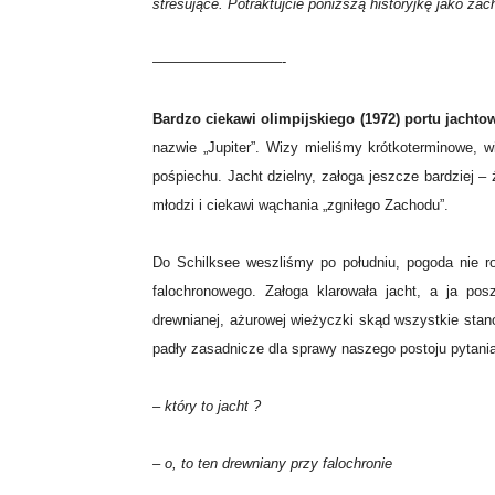
stresujące. Potraktujcie poniższą historyjkę jako zac
—————————-
Bardzo ciekawi olimpijskiego (1972) portu jacht
nazwie „Jupiter”. Wizy mieliśmy krótkoterminowe, w
pośpiechu. Jacht dzielny, załoga jeszcze bardziej –
młodzi i ciekawi wąchania „zgniłego Zachodu”.
Do Schilksee weszliśmy po południu, pogoda nie r
falochronowego. Załoga klarowała jacht, a ja pos
drewnianej, ażurowej wieżyczki skąd wszystkie sta
padły zasadnicze dla sprawy naszego postoju pytania
–
który to jacht ?
– o, to ten drewniany przy falochronie