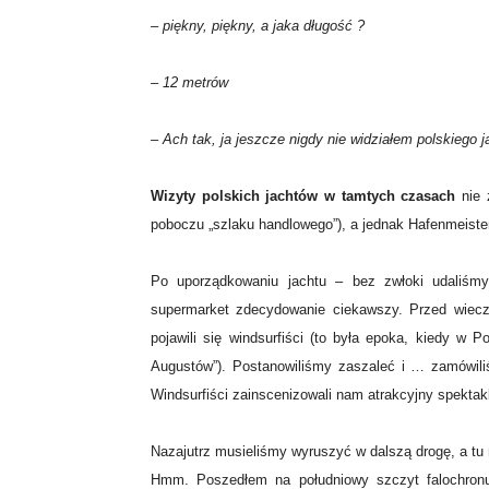
– piękny, piękny, a jaka długość ?
– 12 metrów
– Ach tak, ja jeszcze nigdy nie widziałem polskiego 
Wizyty polskich jachtów w tamtych czasach
nie 
poboczu „szlaku handlowego”), a jednak Hafenmeister
Po uporządkowaniu jachtu – bez zwłoki udaliśmy 
supermarket zdecydowanie ciekawszy. Przed wiecz
pojawili się windsurfiści (to była epoka, kiedy w
Augustów”). Postanowiliśmy zaszaleć i … zamówili
Windsurfiści zainscenizowali nam atrakcyjny spektak
Nazajutrz musieliśmy wyruszyć w dalszą drogę, a tu n
Hmm. Poszedłem na południowy szczyt falochronu