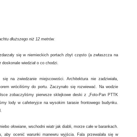
jachtu dłuższego niż 12 metrów.
zdarzały się w niemieckich portach zbyt często (a zwłaszcza na
 doskonale wiedział o co chodzi.
się na zwiedzanie miejscowości. Architektura nie zadziwiała,
orem wróciliśmy do portu. Zaczynało się rozwiewać. Na wodzie
 Polsce zobaczyliśmy pierwsze sklejkowe deski z „Foto-Pan PTTK
śmy lody w cafeteryjce na wysokim tarasie frontowego budynku.
l.
iebo ołowiane, wschodni wiatr jak diabli, morze całe w barankach.
, aby ocenić warunki manewru wyjścia. Fala przewalała się w