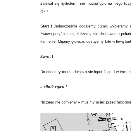
zalewał się hydrolem i nie można było na niego lic
ręku.
Start !
Jednocześnie oddajemy cumy, wybieramy ż
żwawo przyśpiesza, zbliżamy się do trawersu południo
kamienie. Mijamy głowicę, dostajemy fale w lewą burt
Zwrot !
Do orkiestry morza dołącza się łopot żagli. I w tym
– silnik zgasł !
Niczego nie cofniemy – musimy uciec przed falochro