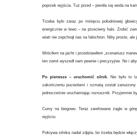
poprzek wyjścia. Tuż przed – pieniła się woda na ka
Trzeba było zaraz po minięciu południowej głowi
energicznie w lewo – na przeciwny hals. Zrobić zwrot
wiatr nie zepchnął nas na falochron. Niby proste, ale
Wróciłem na jacht i przedstawiłem „scenariusz mane
ten zwrot wyszedł nam pewnie i precyzyjnie. No i aby
Po pierwsze – uruchomić silnik
. Nie było to t
zakończeniu pucwolami i szmatą został zanurzony 
jednocześnie uruchamiając rozrusznik. Przyjemnie był
Cumy na biegowo. Teraz zarefowane żagle w górę 
wyjściu.
Pokrywa silnika nadal zdjęta, bo trzeba będzie włącz