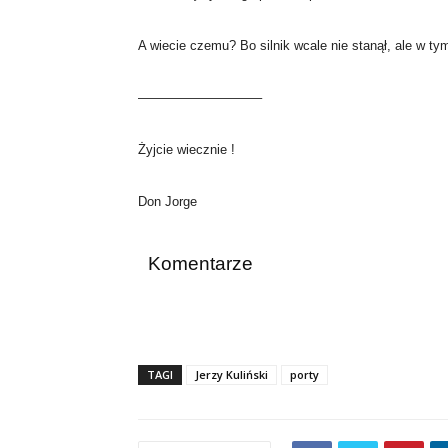
A wiecie czemu? Bo silnik wcale nie stanął, ale w ty
—————————–
Żyjcie wiecznie !
Don Jorge
Komentarze
TAGI
Jerzy Kuliński
porty