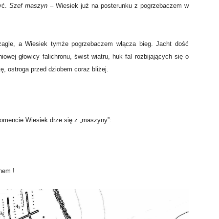
zyć.
Szef maszyn
– Wiesiek już na posterunku z pogrzebaczem w
agle, a Wiesiek tymże pogrzebaczem włącza bieg. Jacht dość
wej głowicy falichronu, świst wiatru, huk fal rozbijających się o
ę, ostroga przed dziobem coraz bliżej.
 momencie Wiesiek drze się z „maszyny”:
nem !