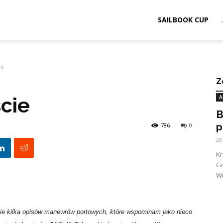
ook.pl
SAILBOOK CUP
ie
Z
ście
A
B
p
786
0
28
K
G
Wr
ie kilka opisów manewrów portowych, które wspominam jako nieco