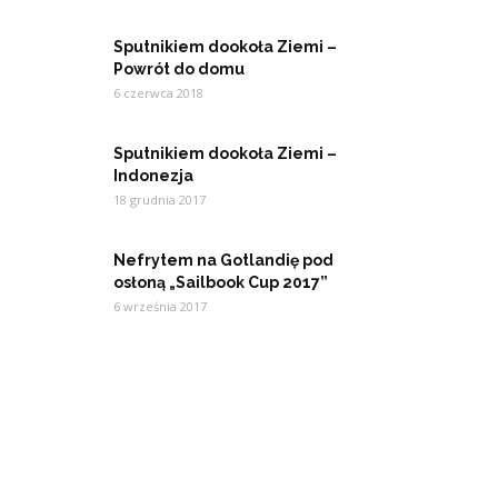
Sputnikiem dookoła Ziemi –
Powrót do domu
6 czerwca 2018
Sputnikiem dookoła Ziemi –
Indonezja
18 grudnia 2017
Nefrytem na Gotlandię pod
osłoną „Sailbook Cup 2017”
6 września 2017