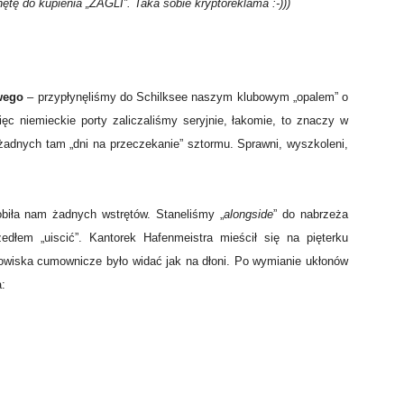
hętę do kupienia „ZAGLI”. Taka sobie kryptoreklama :-)))
owego
– przypłynęliśmy do Schilksee naszym klubowym „opalem” o
ięc niemieckie porty zaliczaliśmy seryjnie, łakomie, to znaczy w
 żadnych tam „dni na przeczekanie” sztormu. Sprawni, wyszkoleni,
obiła nam żadnych wstrętów. Staneliśmy „
alongside
” do nabrzeża
zedłem „uiscić”. Kantorek Hafenmeistra mieścił się na pięterku
nowiska cumownicze było widać jak na dłoni. Po wymianie ukłonów
: