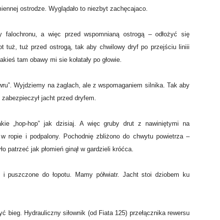
miennej ostrodze. Wyglądało to niezbyt zachęcajaco.
cy falochronu, a więc przed wspomnianą ostrogą – odłożyć się
 tuż, tuż przed ostrogą, tak aby chwilowy dryf po przejściu liniii
 jakieś tam obawy mi sie kołatały po głowie.
wru”. Wyjdziemy na żaglach, ale z wspomaganiem silnika. Tak aby
 zabezpieczył jacht przed dryfem.
akie „hop-hop” jak dzisiaj. A więc gruby drut z nawiniętymi na
w ropie i podpalony. Pochodnię zbliżono do chwytu powietrza –
o patrzeć jak płomień ginął w gardzieli króćca.
i puszczone do łopotu. Mamy półwiatr. Jacht stoi dziobem ku
yć bieg. Hydrauliczny siłownik (od Fiata 125) przełącznika rewersu