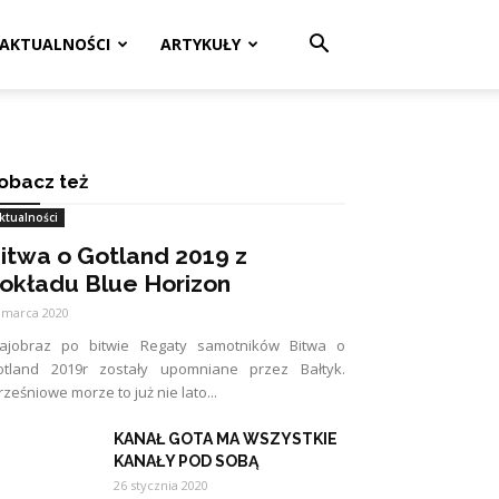
AKTUALNOŚCI
ARTYKUŁY
obacz też
ktualności
itwa o Gotland 2019 z
okładu Blue Horizon
 marca 2020
rajobraz po bitwie Regaty samotników Bitwa o
otland 2019r zostały upomniane przez Bałtyk.
ześniowe morze to już nie lato...
KANAŁ GOTA MA WSZYSTKIE
KANAŁY POD SOBĄ
26 stycznia 2020