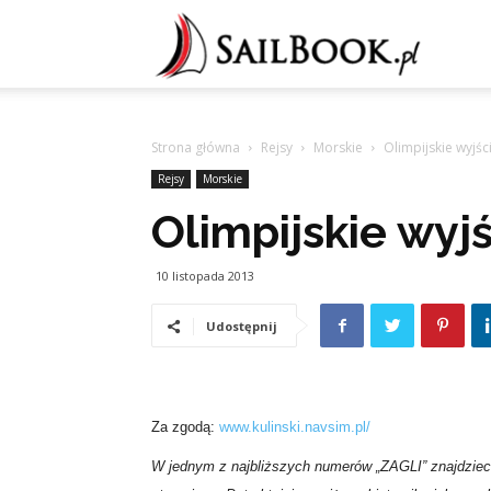
Sailb
Strona główna
Rejsy
Morskie
Olimpijskie wyjśc
Rejsy
Morskie
Olimpijskie wyj
10 listopada 2013
Udostępnij
Za zgodą:
www.kulinski.navsim.pl/
W jednym z najbliższych numerów „ZAGLI” znajdziec