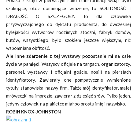
Polaka z kraju w pierwszym roku transformacji wciąż było
szokujące, otóż dominujące wrażenie, to SOLIDNOŚĆ I
DBAŁOŚĆ O SZCZEGÓŁY. To dla człowieka
przyzwyczajonego do dyktatu producenta, do ówczesnej
bylejakości wytworów rodzimych stoczni, fabryk domów,
butów, wszystkiego, było szokiem jeszcze większym, niż
wspomniana obfitość.
Ale inne zdarzenie z tej wystawy pozostanie mi na całe
życie w pamięci
. Wszyscy oficjele na targach, organizatorzy,
personel, wystawcy i oficjalni goście, nosili na piersiach
identyfikatory. Zawierały one pompatycznie wymienione
tytuły, stanowiska, nazwy firm. Także mój identyfikator, małej
mróweczki na imprezie, zawierał z dziesięć słów. Tylko jeden,
jedyny człowiek, na plakietce miał po prostu imię i nazwisko.
ROBIN KNOX-JOHNSTON