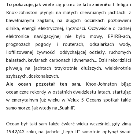
To pokazuje, jak wiele się przez te lata zmieniło
. I Teliga i
Knox-Johnston płynęli na małych drewnianych jachtach, z
bawełnianymi żaglami, na długich odcinkach pozbawieni
silnika, energii elektrycznej, łączności. Oczywiście o żadnej
elektronice nawigacyjnej nie było mowy, EPIRB-ach,
prognozach pogody i routerach, odsalarkach wody,
liofilizowanej żywności, oddychającej odzieży, ruchomych
balastach, kevlarach, carbonach i dynemach… Dziś rekordziści
pływają na jachtach trzykrotnie dłuższych, wielokrotnie
szybszych, doskonalszych.
Ale ocean pozostał ten sam
. Knox-Johnston bijąc
oceaniczne rekordy w ostatnich dwudziestu latach, startując
w emerytalnym już wieku w Velux 5 Oceans spotkał takie
samo morze, jak wtedy na „Suahili”.
Ocean był taki sam także ćwierć wieku wcześniej, gdy zimą
1942/43 roku, na jachcie „Legh II” samotnie opłynął świat