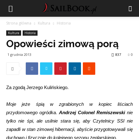
Strona główna
Kultura
Historia
Kultura
Historia
Opowieści zimową porą
1 grudnia 2013
837
0
Za zgodą Jerzego Kulińskiego.
Moje jeże śpią w zgrabionych w kopiec liściach
przydomowego ogródka.
Andrzej Colonel Remiszewski
nie
tylko nie śpi, ale usilnie stara się, aby Czytelnicy SSI nie
zapadli w stan zimowej hibernacji, abyście przygotowywali się
duchowo i fizycznie do kolejnego sezonu żeglarskiego.