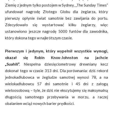
Ziemię z jednym tylko postojem w Sydney, „The Sunday Times”
ufundował nagrodę Złotego Globu dla żeglarza, który
pierwszy opłynie świat samotnie bez zawijania do portu.
Zdecydowało się wystartować kilku żeglarzy, więc
ustanowiono jeszcze nagrodę 5000 funtów dla zawodnika,
który dokona tego w najkrótszym czasie.
Pierwszym i jedynym, który wypełnił wszystkie wymogi,
okazał się Robin Knox-Johnston na jachcie
„Suahili”.
Niespełna dziesięciometrowy drewniany kecz
dokonał tego w czasie 313 dni. Dla porównania: dziś rekord
jednokadłubowca w żegludze samotnej wynosi 78, a na
wielokadłubowcu 57 dni samotnie i 45 dni z załogą
wieloosobową – tyle, że dziś nie ekscytujemy się maksymalną
długością samotnego przebywania w morzu, a raczej
obalaniem wciąż nowych barier prędkości.