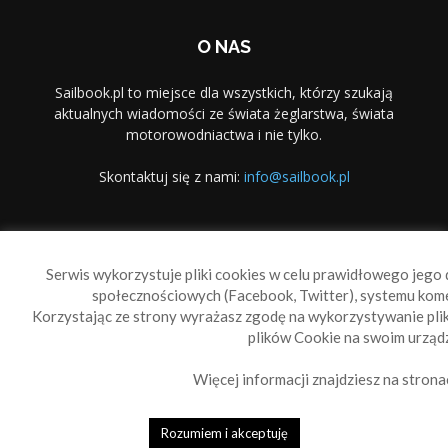
O NAS
Sailbook.pl to miejsce dla wszystkich, którzy szukają
aktualnych wiadomości ze świata żeglarstwa, świata
motorowodniactwa i nie tylko.
Skontaktuj się z nami:
info@sailbook.pl
PODĄŻAJ ZA NAMI
Serwis wykorzystuje pliki cookies w celu prawidłowego jego d
społecznościowych (Facebook, Twitter), systemu kom
Korzystając ze strony wyrażasz zgodę na wykorzystywanie pl
plików Cookie na swoim urządz
Więcej informacji znajdziesz na strona
Sailbook Cup
O nas
Reklama
Polityka prywatności
Polityka Cookie
Rozumiem i akceptuję
© 2010-2019 Sailbook.pl