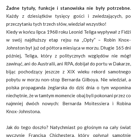
Żadne tytuły, funkcje i stanowiska nie były potrzebne
.
Każdy z dziesiątków tysięcy gości i zwiedzających, po
przeczytaniu tych trzech słów, wiedział wszystko!
Kiedy w końcu lipca 1968 roku Leonid Teliga wypływał z Fidżi
w swój najdłuższy etap rejsu na „Opty” – Robin Knox-
Johnston był już od półtora miesiąca w morzu. Długie 165 dni
później, Teliga, który z politycznych względów nie mógł
zawinąć, ani do Australii, ani RPA, dobijał do portu w Dakarze,
bijąc pochodzący jeszcze z XIX wieku rekord samotnego
pobytu w morzu non-stop Bernarda Gilboya. Nie wiedział, a
polska propaganda żeglarska do dziś dnia o tym wspomina
niechętnie, że w tamtym momencie obaj byli pokonani przez co
najmniej dwóch nowych: Bernarda Moitessiera i Robina
Knox-Johnstona.
Jak do tego doszło? Natychmiast po głośnym na cały świat
wyczynie Francisa Chichestera, który opłynął samotnie