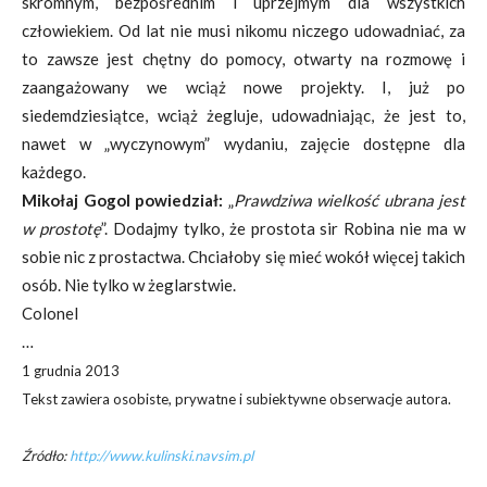
skromnym, bezpośrednim i uprzejmym dla wszystkich
człowiekiem. Od lat nie musi nikomu niczego udowadniać, za
to zawsze jest chętny do pomocy, otwarty na rozmowę i
zaangażowany we wciąż nowe projekty. I, już po
siedemdziesiątce, wciąż żegluje, udowadniając, że jest to,
nawet w „wyczynowym” wydaniu, zajęcie dostępne dla
każdego.
Mikołaj Gogol powiedział:
„
Prawdziwa wielkość ubrana jest
w prostotę
”. Dodajmy tylko, że prostota sir Robina nie ma w
sobie nic z prostactwa. Chciałoby się mieć wokół więcej takich
osób. Nie tylko w żeglarstwie.
Colonel
…
1 grudnia 2013
Tekst zawiera osobiste, prywatne i subiektywne obserwacje autora.
Źródło:
http://www.kulinski.navsim.pl