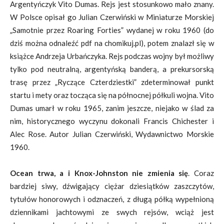
Argentyńczyk Vito Dumas. Rejs jest stosunkowo mało znany.
W Polsce opisał go Julian Czerwiński w Miniaturze Morskiej
„Samotnie przez Roaring Forties” wydanej w roku 1960 (do
dziś można odnaleźć pdf na chomikuj.pl), potem znalazł się w
książce Andrzeja Urbańczyka. Rejs podczas wojny był możliwy
tylko pod neutralną, argentyńską banderą, a prekursorską
trasę przez „Ryczące Czterdziestki” zdeterminował punkt
startu i mety oraz tocząca się na północnej półkuli wojna. Vito
Dumas umarł w roku 1965, zanim jeszcze, niejako w ślad za
nim, historycznego wyczynu dokonali Francis Chichester i
Alec Rose. Autor Julian Czerwiński, Wydawnictwo Morskie
1960.
Ocean trwa, a i Knox-Johnston nie zmienia się
. Coraz
bardziej siwy, dźwigający ciężar dziesiątków zaszczytów,
tytułów honorowych i odznaczeń, z długą półką wypełnioną
dziennikami jachtowymi ze swych rejsów, wciąż jest