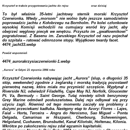
Krzysztof w trakcie przygotowania jachtu do rejsu oraz dzisiaj
.
To był właśnie 35-letni jachtowy sternik morski Krzysztof
Czerwionka. Wtedy „morsom” nie wolno było jeszcze samodzielnie
poprowadzic jachtu z Kołobrzegu na Bornholm. Po kolei członkowie
wysokiej Komisji wchodzili na cumujacy wsród kry jacht, aby
obejrzeć węglowy piecyk we wnętrzu. Przyszło im „gwałtownikowi”
pogratulować. Z Basenu im. Zaruskiego Krzysztof od razu pojechał
do szpitala – ratować odmrozone stopy. Wyjątkowo twardy facet.
4474_jacht33.webp
Powód wspomnień
.
4474_aurorakrzysiaczerwionki-1.webp
„Aurora” w Gdyni 21 stycznia 1994 roku
.
Krzysztof Czerwionka nabywając jacht „Aurora” (slup, o długości 35
stóp, weekender) zgodnie z żeglarską i morską tradycją pozostawił
pierwotną nazwę, która miała mu przynieść szczęście. Wypłynął z
Riverside NJ, odwiedził Filadelfię, Cape May NJ, Norfolk, Gloucester
Pt. Va, Bermudy – Saint George. Tutaj niestety silnik benzynowy
Grey Marine odmówił posłuszeństwa. Dalej rejs odbywał się przy
użyciu żagli. Również od tego momentu zaczęły się problemy z
dużymi przeciekami kadłuba. Następny etap to Azory: Flores – Lajes,
Faial – Horta, Terceira – Angra do Heroismo, Sao Miguel – Ponta
Delgada, Camarinas w Hiszpanii, Cherbourg, Scheveningen,
Helgoland, Cuxhaven, Brunsbuttel, Kanał Kiloński, Holtenau, Kilonia.
Wkrótce p
o zakończeniu rejsu zdał egzamin kapitański.