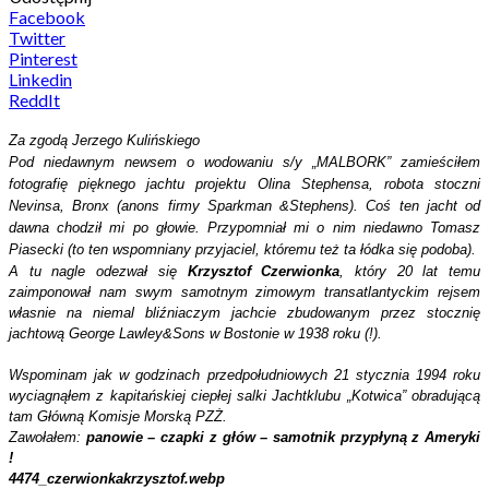
Facebook
Twitter
Pinterest
Linkedin
ReddIt
Za zgodą Jerzego Kulińskiego
Pod niedawnym newsem o wodowaniu s/y „MALBORK” zamieściłem
fotografię pięknego jachtu projektu Olina Stephensa, robota stoczni
Nevinsa, Bronx (anons firmy Sparkman &Stephens). Coś ten jacht od
dawna chodził mi po głowie. Przypomniał mi o nim niedawno Tomasz
Piasecki (to ten wspomniany przyjaciel, któremu też ta łódka się podoba).
A tu nagle odezwał się
Krzysztof Czerwionka
, który 20 lat temu
zaimponował nam swym samotnym zimowym transatlantyckim rejsem
własnie na niemal bliźniaczym jachcie zbudowanym przez stocznię
jachtową George Lawley&Sons w Bostonie w 1938 roku (!).
Wspominam jak w godzinach przedpołudniowych 21 stycznia 1994 roku
wyciagnąłem z kapitańskiej ciepłej salki Jachtklubu „Kotwica” obradującą
tam Główną Komisje Morską PZŻ.
Zawołałem:
panowie – czapki z głów – samotnik przypłyną z Ameryki
!
4474_czerwionkakrzysztof.webp