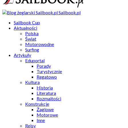
Sailbook.pl
Sailbook Cup
Aktualności
Polska
Świat
Motorowodne
Surfing
Artykuły
Eduportal
Porady
Turystycznie
Regatowo
Kultura
Historia
Literatura
Rozmaitości
Konstrukcje
Żaglowe
Motorowe
Inne
Rejsy