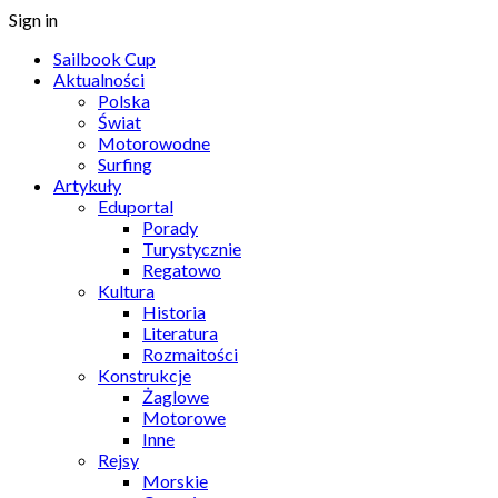
Sign in
Sailbook Cup
Aktualności
Polska
Świat
Motorowodne
Surfing
Artykuły
Eduportal
Porady
Turystycznie
Regatowo
Kultura
Historia
Literatura
Rozmaitości
Konstrukcje
Żaglowe
Motorowe
Inne
Rejsy
Morskie