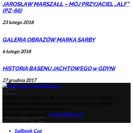
JAROSŁAW MARSZAŁŁ – MÓJ PRZYJACIEL „ALF”
(PZ-66)
23 lutego 2018
GALERIA OBRAZÓW MARKA SARBY
6 lutego 2018
HISTORIA BASENU JACHTOWEGO w GDYNI
27 grudnia 2017
O NAS
Sailbook.pl to miejsce dla wszystkich, którzy szukają
aktualnych wiadomości ze świata żeglarstwa, świata
motorowodniactwa i nie tylko.
Skontaktuj się z nami:
info@sailbook.pl
PODĄŻAJ ZA NAMI
Sailbook Cup