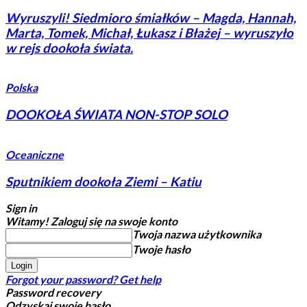
Wyruszyli! Siedmioro śmiałków – Magda, Hannah,
Marta, Tomek, Michał, Łukasz i Błażej – wyruszyło
w rejs dookoła świata.
Polska
DOOKOŁA ŚWIATA NON-STOP SOLO
Oceaniczne
Sputnikiem dookoła Ziemi – Katiu
Sign in
Witamy! Zaloguj się na swoje konto
Twoja nazwa użytkownika
Twoje hasło
Forgot your password? Get help
Password recovery
Odzyskaj swoje hasło