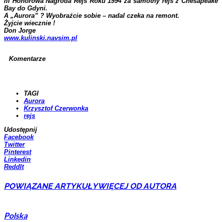
III Honorowa Nagroda Rejs Roku 1994 za samotny rejs z Chesapeake
Bay do Gdyni.
A „Aurora” ? Wyobraźcie sobie – nadal czeka na remont.
Żyjcie wiecznie !
Don Jorge
www.kulinski.navsim.pl
Komentarze
TAGI
Aurora
Krzysztof Czerwonka
rejs
Udostępnij
Facebook
Twitter
Pinterest
Linkedin
ReddIt
POWIĄZANE ARTYKUŁY
WIĘCEJ OD AUTORA
Polska