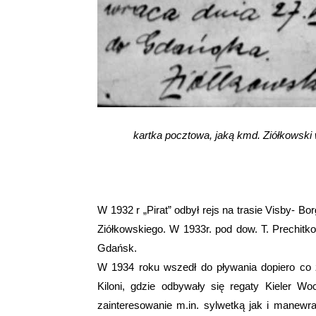
kartka pocztowa, jaką kmd. Ziółkowski 
W 1932 r „Pirat” odbył rejs na trasie Visby- B
Ziółkowskiego. W 1933r. pod dow. T. Prechitko 
Gdańsk.
W 1934 roku wszedł do pływania dopiero co 
Kiloni, gdzie odbywały się regaty Kieler Wo
zainteresowanie m.in. sylwetką jak i manewra