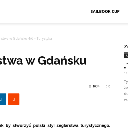
ook.pl
SAILBOOK CUP
arstwa w Gdańsku 4/6 – Turystyka
Z
rstwa w Gdańsku
A
„
11
Ty
1034
0
ż
d
w.
 by stworzyć polski styl żeglarstwa turystycznego.