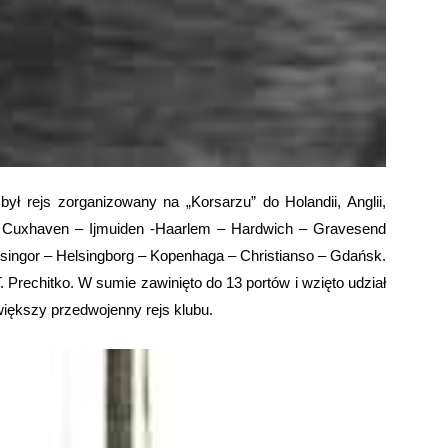
ł rejs zorganizowany na „Korsarzu” do Holandii, Anglii,
 – Cuxhaven – Ijmuiden -Haarlem – Hardwich – Gravesend
lsingor – Helsingborg – Kopenhaga – Christianso – Gdańsk.
 Prechitko. W sumie zawinięto do 13 portów i wzięto udział
jwiększy przedwojenny rejs klubu.