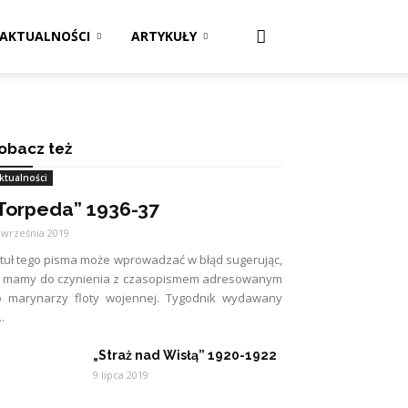
AKTUALNOŚCI
ARTYKUŁY
obacz też
ktualności
Torpeda” 1936-37
 września 2019
tuł tego pisma może wprowadzać w błąd sugerując,
e mamy do czynienia z czasopismem adresowanym
o marynarzy floty wojennej. Tygodnik wydawany
..
„Straż nad Wisłą” 1920-1922
9 lipca 2019