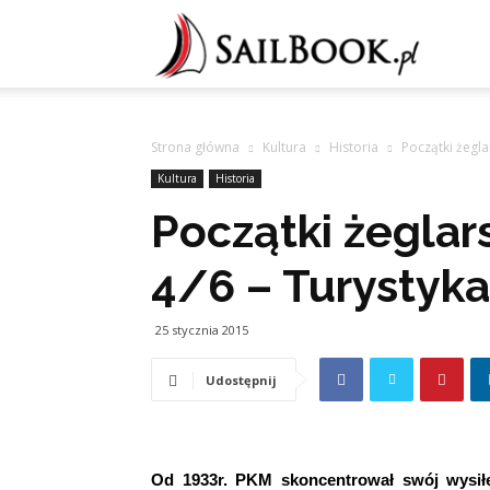
Sailb
Strona główna
Kultura
Historia
Początki żegl
Kultura
Historia
Początki żegla
4/6 – Turystyka
25 stycznia 2015
Udostępnij
Od 1933r. PKM skoncentrował swój wysiłek