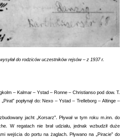
wysyłał do rodziców uczestników rejsów – z 1937 r.
orgkolm – Kalmar – Ystad – Ronne – Christianso pod dow. T.
„Pirat” popłynął do: Nexo – Ystad – Trelleborg – Altinge –
zbudowany jacht „Korsarz”. Pływał w tym roku m.inn. do
che. W regatach nie brał udziału, jednak wzbudził duże
mi wejścia do portu na żaglach. Pływano na „Piracie” do