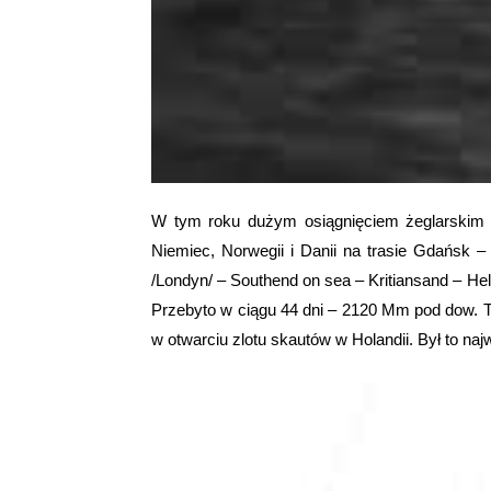
W tym roku dużym osiągnięciem żeglarskim by
Niemiec, Norwegii i Danii na trasie Gdańsk
/Londyn/ – Southend on sea – Kritiansand – He
Przebyto w ciągu 44 dni – 2120 Mm pod dow. T.
w otwarciu zlotu skautów w Holandii. Był to na