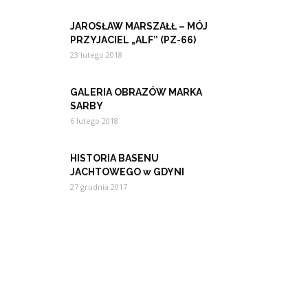
JAROSŁAW MARSZAŁŁ – MÓJ
PRZYJACIEL „ALF” (PZ-66)
23 lutego 2018
GALERIA OBRAZÓW MARKA
SARBY
6 lutego 2018
HISTORIA BASENU
JACHTOWEGO w GDYNI
27 grudnia 2017