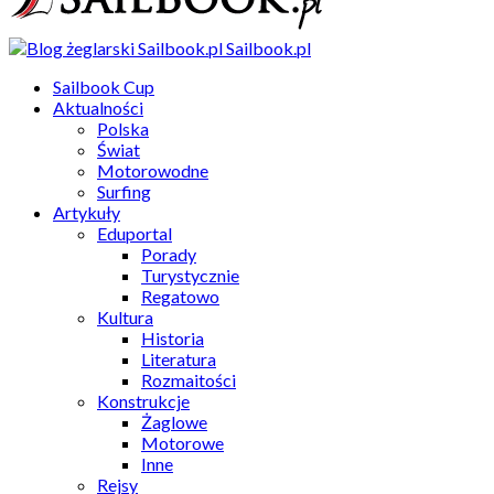
Sailbook.pl
Sailbook Cup
Aktualności
Polska
Świat
Motorowodne
Surfing
Artykuły
Eduportal
Porady
Turystycznie
Regatowo
Kultura
Historia
Literatura
Rozmaitości
Konstrukcje
Żaglowe
Motorowe
Inne
Rejsy