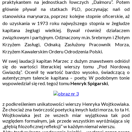
praktykantem na jednostkach łowczych „Dalmoru”. Potem
głównie pływał na statkach PLO, poczynając nań od
stanowiska marynarza, poprzez kolejne stopnie oficerskie, aż
do uzyskania w 1973 roku najwyższego stopnia w żegludze
kapitana żeglugi wielkiej. Bywał również działaczem
związkowym i partyjnym. Odznaczony m.in. Srebrnym i Złotym
Krzyżem Zasługi, Odnaką Zasłużony Pracownik Morza,
Krzyżem Kawalerskim Orderu Odrodzenia Polski.
W swej laudacji kapitan Marzec z dużym znawstwem odniósł
się do wartości literackiej wierszy tomu „Pod Nordową
Gwiazdą”. Ocenił tę wartość bardzo wysoko, świadczącą o
autentycznym talencie kapitana – poety. W podobnym tonie
wypowiedział się red. tegoż tomu
Henryk Spigarski
,
z podkreśleniem unikatowości wierszy Henryka Wojtkowiaka.
Że chociaż zna twórczość poetycką innych ludzi morza, to ta H.
Wojtkowiaka jest ze wszech miar wyjątkowa tak pod
względem formalnym, jak przede wszystkim wyróżniająca się
„głębią filozoficznej refleksji” w każdym niemal wierszu.
Aktu tradycyjnego wodowania książki – wydanej przez naszą