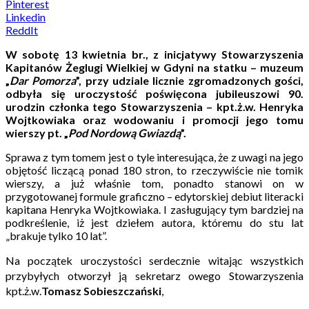
Pinterest
Linkedin
ReddIt
W sobotę 13 kwietnia br., z inicjatywy Stowarzyszenia
Kapitanów Żeglugi Wielkiej w Gdyni na statku – muzeum
„
Dar Pomorza
”, przy udziale licznie zgromadzonych gości,
odbyła się uroczystość poświęcona jubileuszowi 90.
urodzin członka tego Stowarzyszenia – kpt.ż.w. Henryka
Wojtkowiaka oraz wodowaniu i promocji jego tomu
wierszy pt. „
Pod Nordową Gwiazdą
”.
Sprawa z tym tomem jest o tyle interesująca, że z uwagi na jego
objętość liczącą ponad 180 stron, to rzeczywiście nie tomik
wierszy, a już właśnie tom, ponadto stanowi on w
przygotowanej formule graficzno – edytorskiej debiut literacki
kapitana Henryka Wojtkowiaka. I zasługujący tym bardziej na
podkreślenie, iż jest dziełem autora, któremu do stu lat
„brakuje tylko 10 lat”.
Na początek uroczystości serdecznie witając wszystkich
przybyłych otworzył ją sekretarz owego Stowarzyszenia
kpt.ż.w.
Tomasz Sobieszczański
,