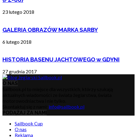
23 lutego 2018
GALERIA OBRAZÓW MARKA SARBY
6 lutego 2018
HISTORIA BASENU JACHTOWEGO w GDYNI
27 grudnia 2017
O NAS
Sailbook.pl to miejsce dla wszystkich, którzy szukają
aktualnych wiadomości ze świata żeglarstwa, świata
motorowodniactwa i nie tylko.
Skontaktuj się z nami:
info@sailbook.pl
PODĄŻAJ ZA NAMI
Sailbook Cup
O nas
Reklama