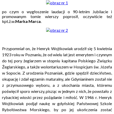
po czym o wygłoszenie laudacji o 90-letnim Jubilacie i
promowanym tomie wierszy poprosił, oczywiście też
kpt.ż.w.
Marka Marca
.
Przypomniał on, że Henryk Wojtkowiak urodził się 5 kwietnia
1923 roku w Poznaniu, że od wielu lat jest emerytem i czynnym
do tej pory żeglarzem w stopniu kapitana Polskiego Związku
Żeglarskiego, a także wolontariuszem w Hospicjum św. Józefa
w Sopocie. Z urodzenia Poznaniak, gdzie spędził dzieciństwo,
okupację i zdał egzamin maturalny, ale Gdynianinem został nie
z przymusowego wyboru, a z ukochania miasta, któremu
poświęcił sporo wierszy, pisząc w jednym z nich, że powstało z
rybackiej wioski przez pożądanie i miłość. W 1946 r. Henryk
Wojtkowiak podjął naukę w gdyńskiej Państwowej Szkole
Rybołówstwa Morskiego, by po jej ukończenia zostać