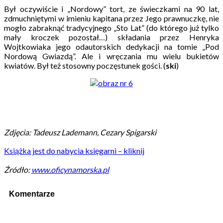
Był oczywiście i „Nordowy” tort, ze świeczkami na 90 lat,
zdmuchniętymi w imieniu kapitana przez Jego prawnuczkę, nie
mogło zabraknąć tradycyjnego „Sto Lat” (do którego już tylko
mały kroczek pozostał…) składania przez Henryka
Wojtkowiaka jego odautorskich dedykacji na tomie „Pod
Nordową Gwiazdą”. Ale i wręczania mu wielu bukietów
kwiatów. Był też stosowny poczęstunek gości. (
ski
)
Zdjęcia: Tadeusz Lademann, Cezary Spigarski
Książka jest do nabycia księgarni – kliknij
Źródło:
www.oficynamorska.pl
Komentarze