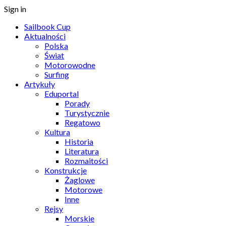
Sign in
Sailbook Cup
Aktualności
Polska
Świat
Motorowodne
Surfing
Artykuły
Eduportal
Porady
Turystycznie
Regatowo
Kultura
Historia
Literatura
Rozmaitości
Konstrukcje
Żaglowe
Motorowe
Inne
Rejsy
Morskie