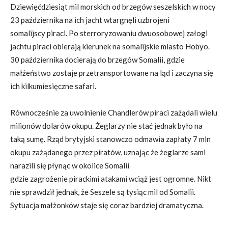
Dziewięćdziesiąt mil morskich od brzegów seszelskich w nocy
23 października na ich jacht wtargnęli uzbrojeni
somalijscy piraci. Po sterroryzowaniu dwuosobowej załogi
jachtu piraci obierają kierunek na somalijskie miasto Hobyo.
30 października docierają do brzegów Somalii, gdzie
małżeństwo zostaje przetransportowane na ląd i zaczyna się
ich kilkumiesięczne safari.
Równocześnie za uwolnienie Chandlerów piraci zażądali wielu
milionów dolarów okupu. Żeglarzy nie stać jednak było na
taką sumę. Rząd brytyjski stanowczo odmawia zapłaty 7 mln
okupu zażądanego przez piratów, uznając że żeglarze sami
narazili się płynąc w okolice Somalii
gdzie zagrożenie pirackimi atakami wciąż jest ogromne. Nikt
nie sprawdził jednak, że Seszele są tysiąc mil od Somalii.
Sytuacja małżonków staje się coraz bardziej dramatyczna.