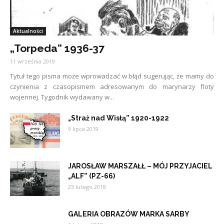
Aktualności
„Torpeda” 1936-37
11 września 2019
Tytuł tego pisma może wprowadzać w błąd sugerując, że mamy do
czynienia z czasopismem adresowanym do marynarzy floty
wojennej. Tygodnik wydawany w...
„Straż nad Wisłą” 1920-1922
9 lipca 2019
JAROSŁAW MARSZAŁŁ – MÓJ PRZYJACIEL
„ALF” (PZ-66)
23 lutego 2018
GALERIA OBRAZÓW MARKA SARBY