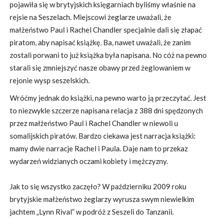
pojawiła się w brytyjskich księgarniach byliśmy właśnie na
rejsie na Seszelach. Miejscowi żeglarze uważali, że
małżeństwo Paul i Rachel Chandler specjalnie dali się złapać
piratom, aby napisać książkę. Ba, nawet uważali, że zanim
zostali porwani to już książka była napisana. No cóż na pewno
starali się zmniejszyć nasze obawy przed żeglowaniem w
rejonie wysp seszelskich.
Wróćmy jednak do książki, na pewno warto ją przeczytać. Jest
to niezwykle szczerze napisana relacja z 388 dni spędzonych
przez małżeństwo Paul i Rachel Chandler w niewoli u
somalijskich piratów. Bardzo ciekawa jest narracja książki:
mamy dwie narracje Rachel i Paula. Daje nam to przekaz
wydarzeń widzianych oczami kobiety i mężczyzny.
Jak to się wszystko zaczęło? W październiku 2009 roku
brytyjskie małżeństwo żeglarzy wyrusza swym niewielkim
jachtem „Lynn Rival” w podróż z Seszeli do Tanzanii.