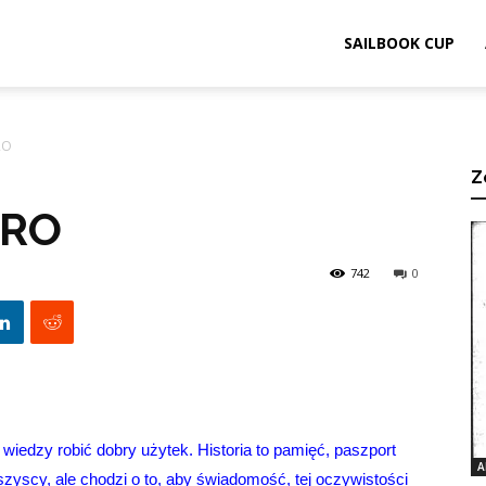
ook.pl
SAILBOOK CUP
RO
Z
TRO
742
0
 wiedzy robić dobry użytek. Historia to pamięć, paszport
A
zyscy, ale chodzi o to, aby świadomość, tej oczywistości