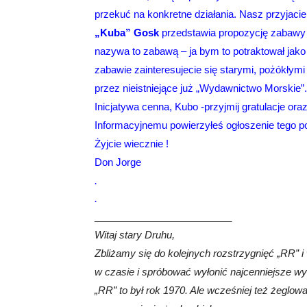
przekuć na konkretne działania. Nasz przyjac
„Kuba” Gosk
przedstawia propozycję zabawy w
nazywa to zabawą – ja bym to potraktował jako
zabawie zainteresujecie się starymi, pożókłym
przez nieistniejące już „Wydawnictwo Morskie”.
Inicjatywa cenna, Kubo -przyjmij gratulacje o
Informacyjnemu powierzyłeś ogłoszenie tego p
Żyjcie wiecznie !
Don Jorge
.
.
_________________________
Witaj stary Druhu,
Zbliżamy się do kolejnych rozstrzygnięć „RR” 
w czasie i spróbować wyłonić najcenniejsze w
„RR” to był rok 1970. Ale wcześniej też żeglowa