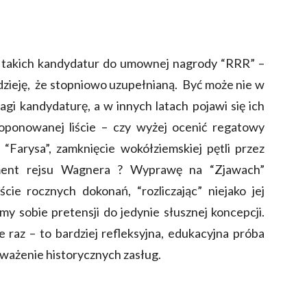
 takich kandydatur do umownej nagrody “RRR” –
dzieję, że stopniowo uzupełnianą. Być może nie w
gi kandydaturę, a w innych latach pojawi się ich
proponowanej liście – czy wyżej ocenić regatowy
 “Farysa”, zamknięcie wokółziemskiej pętli przez
gment rejsu Wagnera ? Wyprawę na “Zjawach”
iście rocznych dokonań, “rozliczając” niejako jej
my sobie pretensji do jedynie słusznej koncepcji.
 raz – to bardziej refleksyjna, edukacyjna próba
 ważenie historycznych zasług.