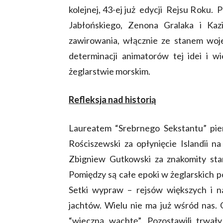
kolejnej, 43-ej już edycji Rejsu Roku.
Jabłońskiego, Zenona Gralaka i Kazi
zawirowania, włącznie ze stanem woj
determinacji animatorów tej idei i w
żeglarstwie morskim.
Refleksja nad historią
Laureatem “Srebrnego Sekstantu” pier
Rościszewski za opłynięcie Islandii na
Zbigniew Gutkowski za znakomity sta
Pomiędzy są całe epoki w żeglarskich
Setki wypraw – rejsów większych i na
jachtów. Wielu nie ma już wśród nas. O
“wieczną wachtę”. Pozostawili trwały