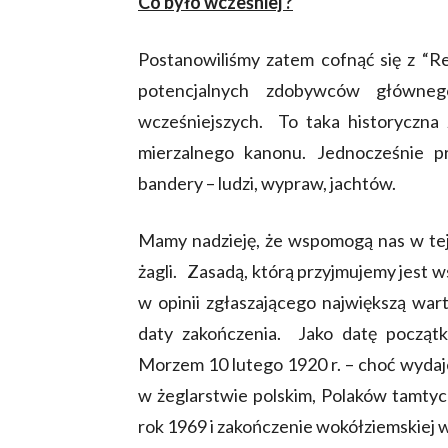
Co było wcześniej ?
Postanowiliśmy zatem cofnąć się z “R
potencjalnych zdobywców główneg
wcześniejszych. To taka historyczna 
mierzalnego kanonu. Jednocześnie p
bandery – ludzi, wypraw, jachtów.
Mamy nadzieję, że wspomogą nas w tej 
żagli. Zasadą, którą przyjmujemy jest 
w opinii zgłaszającego największą wa
daty zakończenia. Jako datę początk
Morzem 10 lutego 1920 r. – choć wydaje
w żeglarstwie polskim, Polaków tamtych
rok 1969 i zakończenie wokółziemskiej 