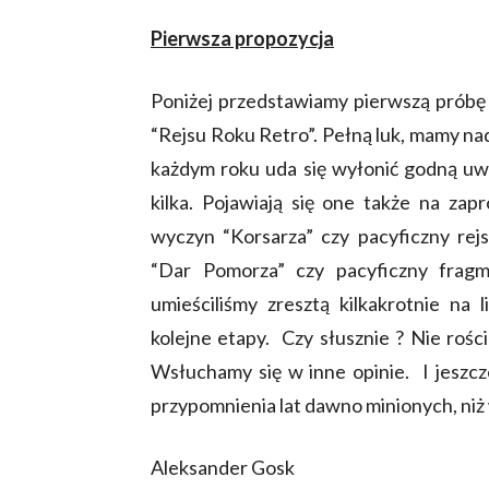
Pierwsza propozycja
Poniżej przedstawiamy pierwszą próbę
“Rejsu Roku Retro”. Pełną luk, mamy na
każdym roku uda się wyłonić godną uwa
kilka. Pojawiają się one także na za
wyczyn “Korsarza” czy pacyficzny rejs
“Dar Pomorza” czy pacyficzny fra
umieściliśmy zresztą kilkakrotnie na l
kolejne etapy. Czy słusznie ? Nie rości
Wsłuchamy się w inne opinie. I jeszcze
przypomnienia lat dawno minionych, niż
Aleksander Gosk