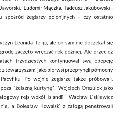
 Jaworski, Ludomir Mączka, Tadeusz Jakubowski -
u spośród żeglarzy polonijnych – czy ostatnio
czyn Leonida Teligi, ale on sam nie doczekał się
rodę zaczęto wręczać rok później. Ale przecież
latach trzydziestych kontynuował swą epopeję
 towarzyszami jako pierwsi przepłynęli północny
acyfiku. Po wojnie żeglarze także próbowali.
ę poza “żelazną kurtynę”. Wojciech Orszulok jako
załogowy rejs wokół Islandii, Wacław Liskiewicz
nie, a Bolesław Kowalski z załogą penetrowali