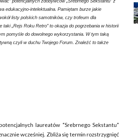
ować” potencjalnych zdobywców „Srebrnego Sekstantu” z
wa edukacyjno-intelektualna. Pamiętam burze jakie
wokół listy polskich samotników, czy trofeum dla
e taki „Rejs Roku Retro” to okazja do pogrzebania w historii
o tym pomyśle do dowolnego wykorzystania. W tym taką
ektywną czyli w duchu Twojego Forum. Znaleźć to także
potencjalnych laureatów “Srebrnego Sekstantu”
acznie wcześniej. Zbliża się termin rozstrzygnięć