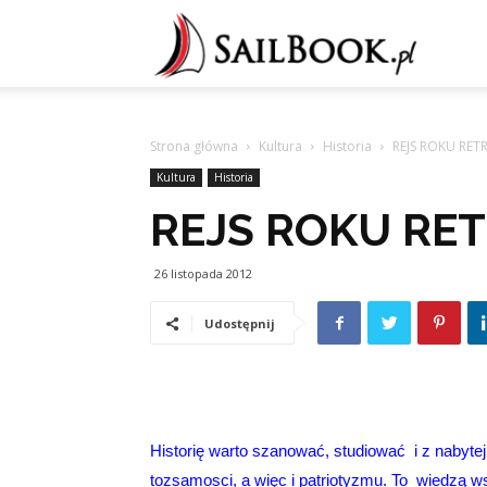
Sailb
Strona główna
Kultura
Historia
REJS ROKU RET
Kultura
Historia
REJS ROKU RE
26 listopada 2012
Udostępnij
Historię warto szanować, studiować i z nabytej
tozsamosci, a więc i patriotyzmu. To wiedzą ws