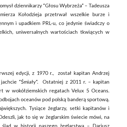
 Pomysł dziennikarzy “Głosu Wybrzeża” – Tadeusza
mierza Kołodzieja przetrwał wszelkie burze i
ennym i upadkiem PRL-u, co jedynie świadczy o
ielkich, uniwersalnych wartościach tkwiących w
wszej edycji, z 1970 r., został kapitan Andrzej
 jachcie “Śmiały”. Ostatniej z 2011 r. – kapitan
rt w wokółziemskich regatach Velux 5 Oceans.
 podbojach oceanów pod polską banderą sportową.
jwiększych. Tysiące żeglarzy, setki kapitanów i
deszli, jak to się w żeglarskim świecie mówi, na
 ślad w historii naszego żeglarstwa – Dariusz