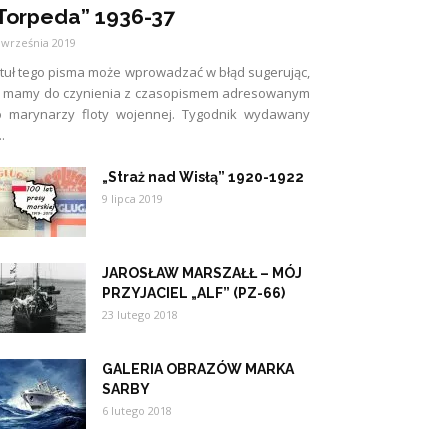
Torpeda” 1936-37
 września 2019
tuł tego pisma może wprowadzać w błąd sugerując,
e mamy do czynienia z czasopismem adresowanym
o marynarzy floty wojennej. Tygodnik wydawany
..
„Straż nad Wisłą” 1920-1922
9 lipca 2019
JAROSŁAW MARSZAŁŁ – MÓJ
PRZYJACIEL „ALF” (PZ-66)
23 lutego 2018
GALERIA OBRAZÓW MARKA
SARBY
6 lutego 2018