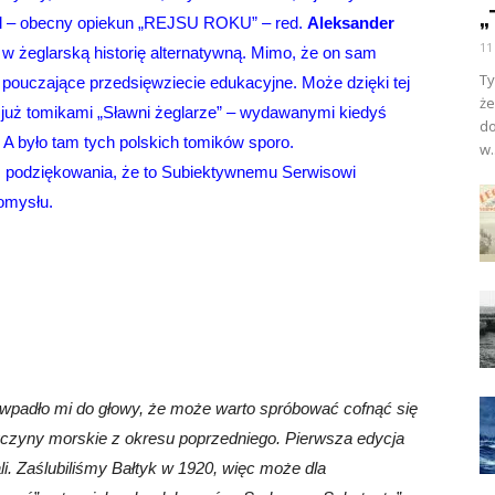
„
iel – obecny opiekun „REJSU ROKU” – red.
Aleksander
11
 żeglarską historię alternatywną. Mimo, że on sam
Ty
 pouczające przedsięwziecie edukacyjne. Może dzięki tej
ż
i już tomikami „Sławni żeglarze” – wydawanymi kiedyś
d
 A było tam tych polskich tomików sporo.
w.
raz podziękowania, że to Subiektywnemu Serwisowi
omysłu.
i wpadło mi do głowy, że może warto spróbować cofnąć się
yczyny morskie z okresu poprzedniego. Pierwsza edycja
li. Zaślubiliśmy Bałtyk w 1920, więc może dla