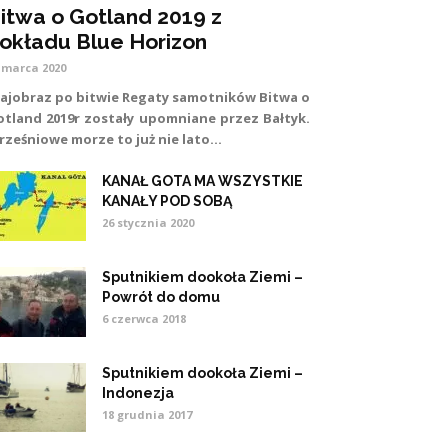
itwa o Gotland 2019 z
okładu Blue Horizon
 marca 2020
rajobraz po bitwie Regaty samotników Bitwa o
otland 2019r zostały upomniane przez Bałtyk.
ześniowe morze to już nie lato...
KANAŁ GOTA MA WSZYSTKIE
KANAŁY POD SOBĄ
26 stycznia 2020
Sputnikiem dookoła Ziemi –
Powrót do domu
6 czerwca 2018
Sputnikiem dookoła Ziemi –
Indonezja
18 grudnia 2017