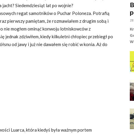
B
 jacht? Siedemdziesiąt lat po wojnie?
p
ansowych regat samotników o Puchar Poloneza. Potrafią
28
raz pierwszy pamiętam, że rozmawiałem z drugim sobą i
ugo nie mogłem ominąć konwoju lotniskowców z
K
G
ię jednak zdziwiłem, kiedy kilkuletni chłopiec przebiegł po
Wr
łsnu od jawy i już nie dawałem się robić w konia. Aż do
wości Luarca, która kiedyś była ważnym portem