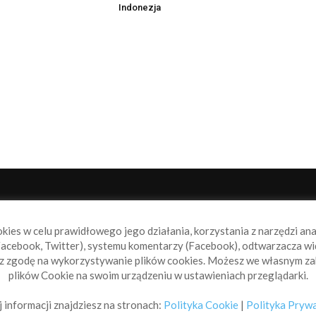
Indonezja
NAS
P
okies w celu prawidłowego jego działania, korzystania z narzędzi an
book.pl to miejsce dla wszystkich, którzy szukają
acebook, Twitter), systemu komentarzy (Facebook), odtwarzacza wi
alnych wiadomości ze świata żeglarstwa, świata
sz zgodę na wykorzystywanie plików cookies. Możesz we własnym za
rowodniactwa i nie tylko.
plików Cookie na swoim urządzeniu w ustawieniach przeglądarki.
taktuj się z nami:
info@sailbook.pl
 informacji znajdziesz na stronach:
Polityka Cookie
|
Polityka Pryw