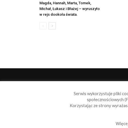
Magda, Hannah, Marta, Tomek,
Michał, Łukasz i Błażej – wyruszyło
w rejs dookoła świata.
O 
Serwis wykorzystuje pliki co
Sail
społecznościowych (F
aktu
Korzystając ze strony wyraża
moto
Skon
Więcej