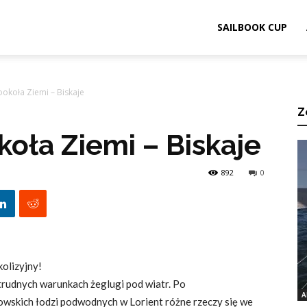
ook.pl
SAILBOOK CUP
okoła Ziemi – Biskaje
Z
oła Ziemi – Biskaje
892
0
kolizyjny!
w trudnych warunkach żeglugi pod wiatr. Po
A
rowskich łodzi podwodnych w Lorient różne rzeczy się we