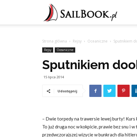
Sailb
Strona główna
Rejsy
Oceaniczne
Sputnikiem do
Rejsy
Oceaniczne
Sputnikiem dook
15 lipca 2014
Udostępnij
– Dwie torpedy na trawersie lewej burty! Kurs 
To już druga noc w kokpicie, prawie bez snu i 
przedwczorajszej wizycie w bunkrach dla hitle