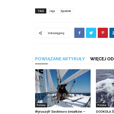
TAGI
rejs
Sputnik
Udostępnij
POWIĄZANE ARTYKUŁY
WIĘCEJ OD
Polska
Polska
Wyruszyli! Siedmioro śmiałków –
DOOKOŁA Ś