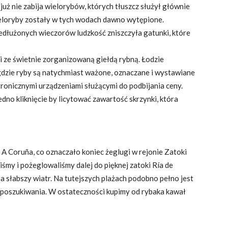
 już nie zabija wielorybów, których tłuszcz służył głównie
wieloryby zostały w tych wodach dawno wytępione.
rzedłużonych wieczorów ludzkość zniszczyła gatunki, które
i ze świetnie zorganizowaną giełdą rybną. Łodzie
dzie ryby są natychmiast ważone, oznaczane i wystawiane
ktronicznymi urządzeniami służącymi do podbijania ceny.
edno kliknięcie by licytować zawartość skrzynki, która
A Coruña, co oznaczało koniec żeglugi w rejonie Zatoki
iśmy i pożeglowaliśmy dalej do pięknej zatoki Ría de
a słabszy wiatr. Na tutejszych plażach podobno pełno jest
poszukiwania. W ostateczności kupimy od rybaka kawał