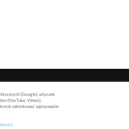
ODĄŻAJ ZA NAMI
alitycznych (Google), wtyczek
deo (YouTube, Vimeo).
kresie zablokować zapisywanie
atności