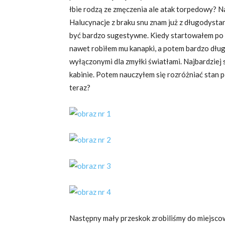
łbie rodzą ze zmęczenia ale atak torpedowy? Na
Halucynacje z braku snu znam już z długodyst
być bardzo sugestywne. Kiedy startowałem po 
nawet robiłem mu kanapki, a potem bardzo dł
wyłączonymi dla zmyłki światłami. Najbardziej s
kabinie. Potem nauczyłem się rozróżniać stan pó
teraz?
Następny mały przeskok zrobiliśmy do miejsco