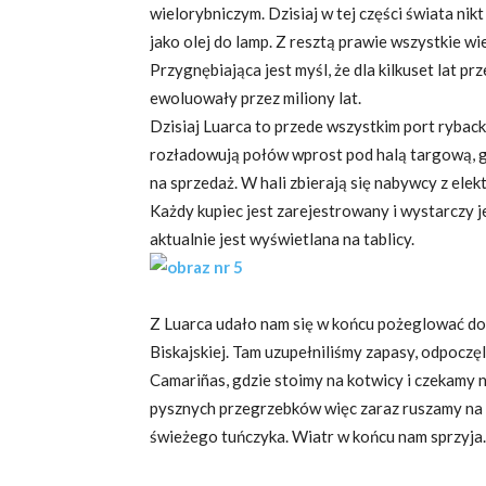
wielorybniczym. Dzisiaj w tej części świata nikt
jako olej do lamp. Z resztą prawie wszystkie 
Przygnębiająca jest myśl, że dla kilkuset lat p
ewoluowały przez miliony lat.
Dzisiaj Luarca to przede wszystkim port ryback
rozładowują połów wprost pod halą targową, g
na sprzedaż. W hali zbierają się nabywcy z ele
Każdy kupiec jest zarejestrowany i wystarczy j
aktualnie jest wyświetlana na tablicy.
Z Luarca udało nam się w końcu pożeglować do 
Biskajskiej. Tam uzupełniliśmy zapasy, odpoczęl
Camariñas, gdzie stoimy na kotwicy i czekamy n
pysznych przegrzebków więc zaraz ruszamy na 
świeżego tuńczyka. Wiatr w końcu nam sprzyja.