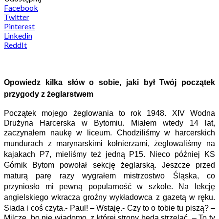
Facebook
Twitter
Pinterest
Linkedin
ReddIt
Opowiedz kilka słów o sobie, jaki był Twój początek
przygody z żeglarstwem
Początek mojego żeglowania to rok 1948. XIV Wodna
Drużyna Harcerska w Bytomiu. Miałem wtedy 14 lat,
zaczynałem naukę w liceum. Chodziliśmy
w harcerskich
mundurach z marynarskimi kołnierzami, żeglowaliśmy na
kajakach P7, mieliśmy też jedną P15. Nieco później KS
Górnik Bytom powołał sekcję
żeglarską. Jeszcze przed
maturą parę razy wygrałem mistrzostwo Śląska, co
przyniosło mi pewną popularność w szkole. Na lekcję
angielskiego wkracza groźny
wykładowca z gazetą w ręku.
Siada i coś czyta.- Paul! – Wstaję.- Czy to o tobie tu piszą? –
Milczę, bo nie wiadomo, z której strony będą strzelać. – To ty