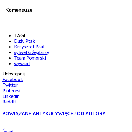
Komentarze
TAGI
Duży Ptak
Krzysztof Paul
sylwetki żeglarzy
Team Pomorski
wywiad
Udostępnij
Facebook
Twitter
Pinterest
Linkedin
ReddIt
POWIĄZANE ARTYKUŁY
WIĘCEJ OD AUTORA
Świat