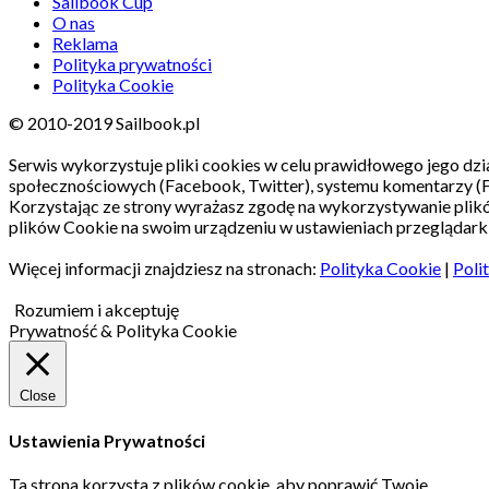
Sailbook Cup
O nas
Reklama
Polityka prywatności
Polityka Cookie
© 2010-2019 Sailbook.pl
Serwis wykorzystuje pliki cookies w celu prawidłowego jego dzia
społecznościowych (Facebook, Twitter), systemu komentarzy (
Korzystając ze strony wyrażasz zgodę na wykorzystywanie pli
plików Cookie na swoim urządzeniu w ustawieniach przeglądarki
Więcej informacji znajdziesz na stronach:
Polityka Cookie
|
Poli
Rozumiem i akceptuję
Prywatność & Polityka Cookie
Close
Ustawienia Prywatności
Ta strona korzysta z plików cookie, aby poprawić Twoje