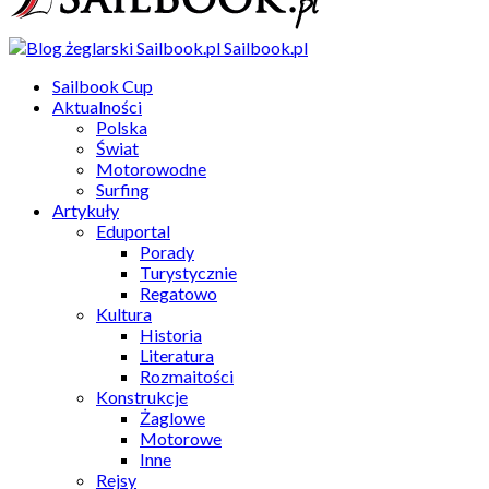
Sailbook.pl
Sailbook Cup
Aktualności
Polska
Świat
Motorowodne
Surfing
Artykuły
Eduportal
Porady
Turystycznie
Regatowo
Kultura
Historia
Literatura
Rozmaitości
Konstrukcje
Żaglowe
Motorowe
Inne
Rejsy