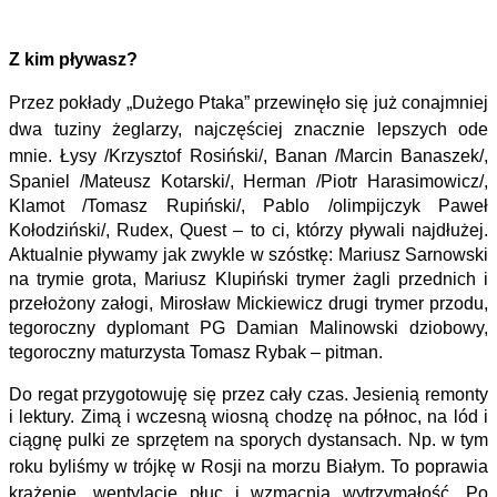
Z kim pływasz?
Przez pokłady „Dużego Ptaka” przewinęło się już conajmniej
dwa tuziny żeglarzy, najczęściej znacznie lepszych ode
mnie. Łysy /Krzysztof Rosiński/, B
anan /Marcin Banaszek/,
Spaniel /Mateusz Kotarski/, Herman /Piotr Harasimowicz/,
Klamot /Tomasz Rupiński/, Pablo /olimpijczyk Paweł
Kołodziński/, Rudex, Quest –
to ci, którzy pływali najdłużej.
Aktualnie pływamy jak zwykle w szóstkę: Mariusz Sarnowski
na trymie grota, Mariusz Klupiński trymer żagli przednich i
przełożony
załogi, Mirosław Mickiewicz drugi trymer przodu,
tegoroczny dyplomant PG Damian Malinowski dziobowy,
tegoroczny maturzysta Tomasz Rybak – pitman.
Do regat przygotowuję się przez cały czas. Jesienią remonty
i lektury. Zimą i wczesną wiosną chodzę na północ, na lód i
ciągnę pulki ze sprzętem
na sporych dystansach. Np. w tym
roku byliśmy w trójkę w Rosji na morzu Białym. To poprawia
krążenie, wentylację płuc i wzmacnia wytrzymałość. Po