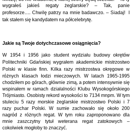
wygrałeś
jakieś regaty żeglarskie? – Tak, panie
profesorze…. Chwilę patrzy na mnie badawczo. – Siadaj! I
tak stałem się kandydatem na półcelebrytę.
Jakie są Twoje dotychczasowe osiągnięcia?
W 1954 i 1956 jako student wydziału budowy okrętów
Politechniki Gdańskiej wygrałem akademickie mistrzostwo
Polski w klasie finn. Kilka razy
mistrzostwa okręgowe w
różnych klasach łodzi mieczowych. W latach 1965-1995
chodziłem po górach, głównie zimą, a potem intensywnie się
wspinałem w ramach
działalności Klubu Wysokogórskiego
Trójmiasto. Osobisty rekord wysokości to 7134 mnpm. W tym
stuleciu 5 razy morskie żeglarskie mistrzostwo Polski i 7
razy
puchar Polski. W sumie zachowało się około 200
nagród z różnych regat. W tym roku zaproponowano dla
mnie zaszczytny tytuł weterana regat zatokowych –
cokolwiek
mogłoby to znaczyć.