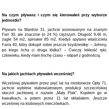
Na czym pływasz i czym się kierowałeś przy wyborze
jednostki?
Pływam na Mantrze 31, jachcie wzorowanym na znanym
Farr 30, ale znacznie (o 24 %) cięższym. Długość 9,46 m,
żagle 54 m2, spinaker 85 m2. Kiedyś
spytano właściciela
Farra 40, który dokupił sobie jeszcze trzydziestkę: – Johnny,
po kiego licha ci druga łódka? – Ćwiczę lekkość ręki,
człowieku, kiedy mam trochę
czasu – odparł z godnością.
Na jakich jachtach pływałeś wcześniej?
Wcześniej pływałem przez pięć lat na minitonerze Opty 71,
jachcie wybitnie słabowiatrowym, produkcji szczecińskiej
stoczni jachtowej o nazwie „Mały Ptak”.
Kupiłem go w
kawałkach, a potem przez 11 lat składałem. Jeszcze
wcześniej na klubowych mieczówkach.