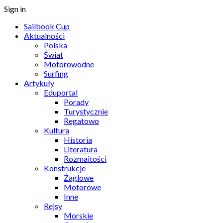
Sign in
Sailbook Cup
Aktualności
Polska
Świat
Motorowodne
Surfing
Artykuły
Eduportal
Porady
Turystycznie
Regatowo
Kultura
Historia
Literatura
Rozmaitości
Konstrukcje
Żaglowe
Motorowe
Inne
Rejsy
Morskie