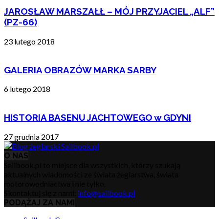
JAROSŁAW MARSZAŁŁ – MÓJ PRZYJACIEL „ALF”
(PZ-66)
23 lutego 2018
GALERIA OBRAZÓW MARKA SARBY
6 lutego 2018
HISTORIA BASENU JACHTOWEGO w GDYNI
27 grudnia 2017
O NAS
Sailbook.pl to miejsce dla wszystkich, którzy szukają
aktualnych wiadomości ze świata żeglarstwa, świata
motorowodniactwa i nie tylko.
Skontaktuj się z nami:
info@sailbook.pl
PODĄŻAJ ZA NAMI