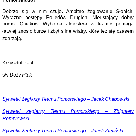
Dobrze się w nim czuję. Ambitne żeglowanie Słonich.
Wyraźne postępy Polledów Drugich. Nieustający dobry
humor Quicków. Wyborna atmosfera
w teamie pomaga
łatwiej znosić burze i zbyt silne wiatry, które też się czasem
zdarzają.
Krzysztof Paul
s/y
Duży Ptak
Sylwetki żeglarzy Teamu Pomorskiego – Jacek Chabowski
Sylwetki żeglarzy Teamu Pomorskiego – Zbigniew
Rembiewski
Sylwetki żeglarzy Teamu Pomorskiego – Jacek Zieliński