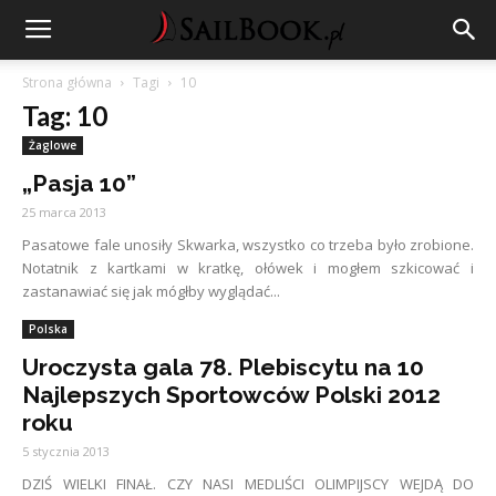
Strona główna
Tagi
10
Tag: 10
Żaglowe
„Pasja 10”
25 marca 2013
Pasatowe fale unosiły Skwarka, wszystko co trzeba było zrobione.
Notatnik z kartkami w kratkę, ołówek i mogłem szkicować i
zastanawiać się jak mógłby wyglądać...
Polska
Uroczysta gala 78. Plebiscytu na 10
Najlepszych Sportowców Polski 2012
roku
5 stycznia 2013
DZIŚ WIELKI FINAŁ. CZY NASI MEDLIŚCI OLIMPIJSCY WEJDĄ DO