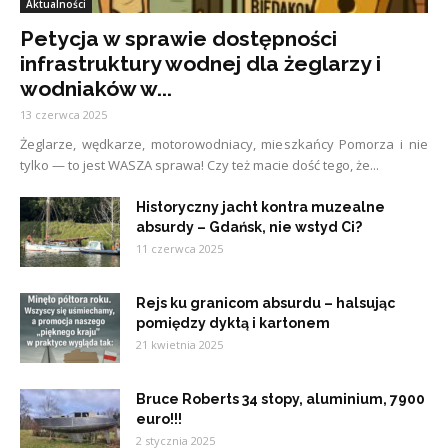
Aktualności
Petycja w sprawie dostępności
infrastruktury wodnej dla żeglarzy i
wodniaków w...
13 czerwca 2025
Żeglarze, wędkarze, motorowodniacy, mieszkańcy Pomorza i nie
tylko — to jest WASZA sprawa! Czy też macie dość tego, że...
Historyczny jacht kontra muzealne
absurdy – Gdańsk, nie wstyd Ci?
11 czerwca 2025
Rejs ku granicom absurdu – halsując
pomiędzy dyktą i kartonem
21 kwietnia 2025
Bruce Roberts 34 stopy, aluminium, 7900
euro!!!
2 stycznia 2025