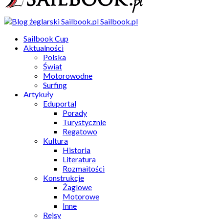
Sailbook.pl
Sailbook Cup
Aktualności
Polska
Świat
Motorowodne
Surfing
Artykuły
Eduportal
Porady
Turystycznie
Regatowo
Kultura
Historia
Literatura
Rozmaitości
Konstrukcje
Żaglowe
Motorowe
Inne
Rejsy