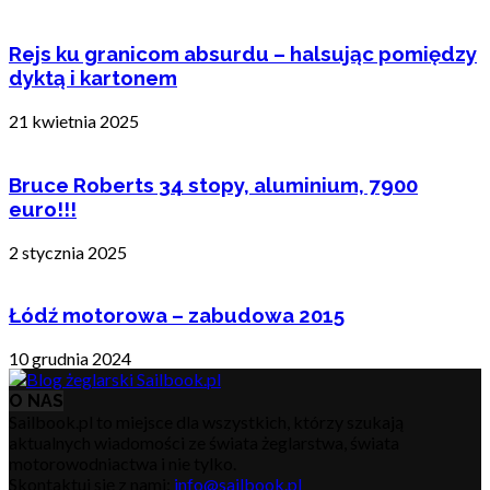
Rejs ku granicom absurdu – halsując pomiędzy
dyktą i kartonem
21 kwietnia 2025
Bruce Roberts 34 stopy, aluminium, 7900
euro!!!
2 stycznia 2025
Łódź motorowa – zabudowa 2015
10 grudnia 2024
O NAS
Sailbook.pl to miejsce dla wszystkich, którzy szukają
aktualnych wiadomości ze świata żeglarstwa, świata
motorowodniactwa i nie tylko.
Skontaktuj się z nami:
info@sailbook.pl