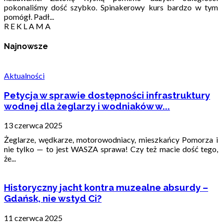
pokonaliśmy dość szybko. Spinakerowy kurs bardzo w tym
pomógł. Padł...
R E K L A M A
Najnowsze
Aktualności
Petycja w sprawie dostępności infrastruktury
wodnej dla żeglarzy i wodniaków w...
13 czerwca 2025
Żeglarze, wędkarze, motorowodniacy, mieszkańcy Pomorza i
nie tylko — to jest WASZA sprawa! Czy też macie dość tego,
że...
Historyczny jacht kontra muzealne absurdy –
Gdańsk, nie wstyd Ci?
11 czerwca 2025