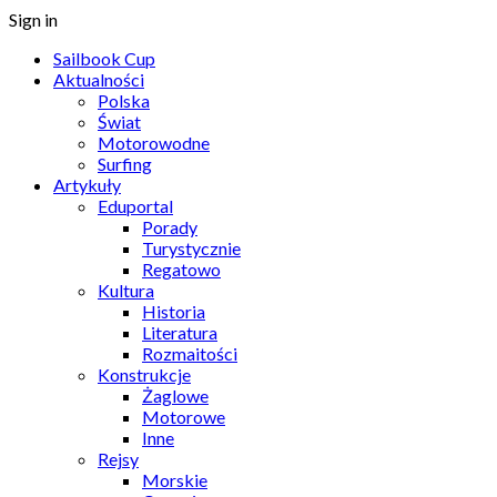
Sign in
Sailbook Cup
Aktualności
Polska
Świat
Motorowodne
Surfing
Artykuły
Eduportal
Porady
Turystycznie
Regatowo
Kultura
Historia
Literatura
Rozmaitości
Konstrukcje
Żaglowe
Motorowe
Inne
Rejsy
Morskie