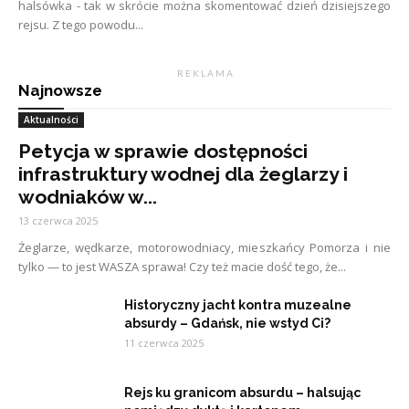
halsówka - tak w skrócie można skomentować dzień dzisiejszego
rejsu. Z tego powodu...
R E K L A M A
Najnowsze
Aktualności
Petycja w sprawie dostępności
infrastruktury wodnej dla żeglarzy i
wodniaków w...
13 czerwca 2025
Żeglarze, wędkarze, motorowodniacy, mieszkańcy Pomorza i nie
tylko — to jest WASZA sprawa! Czy też macie dość tego, że...
Historyczny jacht kontra muzealne
absurdy – Gdańsk, nie wstyd Ci?
11 czerwca 2025
Rejs ku granicom absurdu – halsując