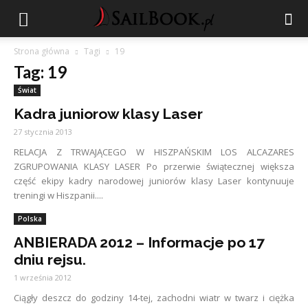
Strona główna
Tagi
19
Tag: 19
Świat
Kadra juniorow klasy Laser
27 stycznia 2013
RELACJA Z TRWAJĄCEGO W HISZPAŃSKIM LOS ALCAZARES
ZGRUPOWANIA KLASY LASER Po przerwie świątecznej większa
część ekipy kadry narodowej juniorów klasy Laser kontynuuje
treningi w Hiszpanii....
Polska
ANBIERADA 2012 – Informacje po 17
dniu rejsu.
1 września 2012
Ciągły deszcz do godziny 14-tej, zachodni wiatr w twarz i ciężka