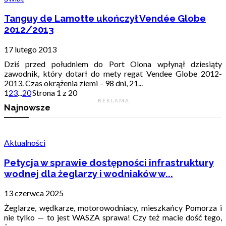
Tanguy de Lamotte ukończył Vendée Globe
2012/2013
17 lutego 2013
Dziś przed południem do Port Olona wpłynął dziesiąty
zawodnik, który dotarł do mety regat Vendee Globe 2012-
2013. Czas okrążenia ziemi – 98 dni, 21...
1
2
3
...
20
Strona 1 z 20
R E K L A M A
Najnowsze
Aktualności
Petycja w sprawie dostępności infrastruktury
wodnej dla żeglarzy i wodniaków w...
13 czerwca 2025
Żeglarze, wędkarze, motorowodniacy, mieszkańcy Pomorza i
nie tylko — to jest WASZA sprawa! Czy też macie dość tego,