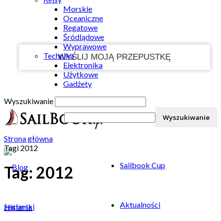
Morskie
Twój e-mail
Oceaniczne
Regatowe
Śródlądowe
Wyprawowe
Technika
Elektronika
Użytkowe
Gadżety
Wyszukiwanie
Strona główna
Tagi
2012
Sailbook Cup
Tag: 2012
Aktualności
Historia