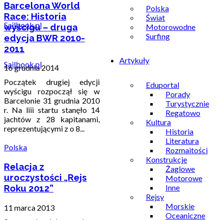
Barcelona World
Polska
Race: Historia
Świat
wyścigu – druga
Motorowodne
Surfing
edycja BWR 2010-
2011
Artykuły
Sailbook.pl
16 grudnia 2014
Początek drugiej edycji
Eduportal
wyścigu rozpoczął się w
Porady
Barcelonie 31 grudnia 2010
Turystycznie
r. Na liii startu stanęło 14
Regatowo
jachtów z 28 kapitanami,
Kultura
reprezentującymi z o 8...
Historia
Literatura
Polska
Rozmaitości
Konstrukcje
Relacja z
Żaglowe
uroczystości „Rejs
Motorowe
Inne
Roku 2012”
Rejsy
Morskie
11 marca 2013
Oceaniczne