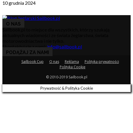
10 grudnia 2024
O NAS
Sailbook.pl to miejsce dla wszystkich, którzy szukają
aktualnych wiadomości ze świata żeglarstwa, świata
motorowodniactwa i nie tylko.
Skontaktuj się z nami:
info@sailbook.pl
PODĄŻAJ ZA NAMI
Sailbook Cup
O nas
Reklama
Polityka prywatności
Polityka Cookie
© 2010-2019 Sailbook.pl
Prywatność & Polityka Cookie