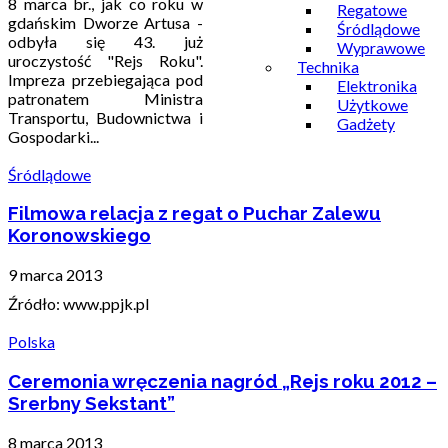
8 marca br., jak co roku w
Regatowe
gdańskim Dworze Artusa -
Śródlądowe
odbyła się 43. już
Wyprawowe
uroczystość "Rejs Roku".
Technika
Impreza przebiegająca pod
Elektronika
patronatem Ministra
Użytkowe
Transportu, Budownictwa i
Gadżety
Gospodarki...
Śródlądowe
Filmowa relacja z regat o Puchar Zalewu
Koronowskiego
9 marca 2013
Źródło: www.ppjk.pl
Polska
Ceremonia wręczenia nagród „Rejs roku 2012 –
Srerbny Sekstant”
8 marca 2013