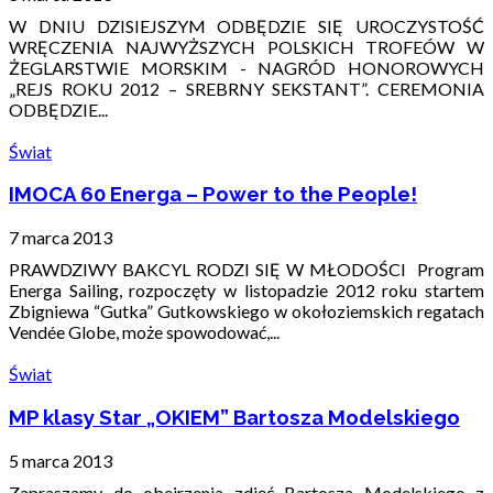
W DNIU DZISIEJSZYM ODBĘDZIE SIĘ UROCZYSTOŚĆ
WRĘCZENIA NAJWYŻSZYCH POLSKICH TROFEÓW W
ŻEGLARSTWIE MORSKIM - NAGRÓD HONOROWYCH
„REJS ROKU 2012 – SREBRNY SEKSTANT”. CEREMONIA
ODBĘDZIE...
Świat
IMOCA 60 Energa – Power to the People!
7 marca 2013
PRAWDZIWY BAKCYL RODZI SIĘ W MŁODOŚCI Program
Energa Sailing, rozpoczęty w listopadzie 2012 roku startem
Zbigniewa “Gutka” Gutkowskiego w okołoziemskich regatach
Vendée Globe, może spowodować,...
Świat
MP klasy Star „OKIEM” Bartosza Modelskiego
5 marca 2013
Zapraszamy do obejrzenia zdjęć Bartosza Modelskiego z