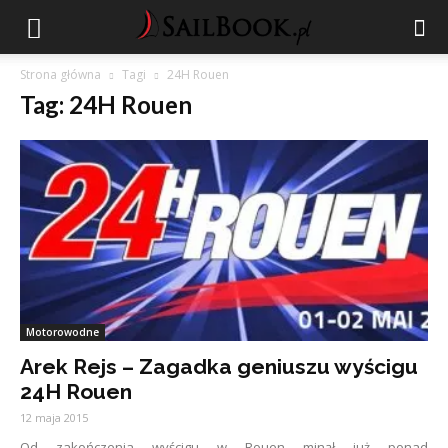
Strona główna
Tagi
24H Rouen
Tag: 24H Rouen
Motorowodne
Arek Rejs – Zagadka geniuszu wyścigu
24H Rouen
12 maja 2015
Od zakończenia wyścigu w Rouen minął już ponad