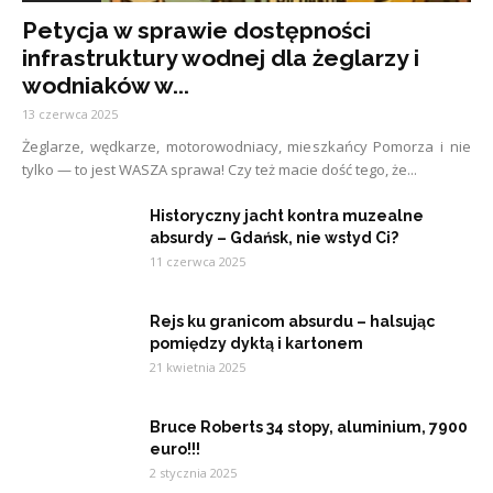
Petycja w sprawie dostępności
infrastruktury wodnej dla żeglarzy i
wodniaków w...
13 czerwca 2025
Żeglarze, wędkarze, motorowodniacy, mieszkańcy Pomorza i nie
tylko — to jest WASZA sprawa! Czy też macie dość tego, że...
Historyczny jacht kontra muzealne
absurdy – Gdańsk, nie wstyd Ci?
11 czerwca 2025
Rejs ku granicom absurdu – halsując
pomiędzy dyktą i kartonem
21 kwietnia 2025
Bruce Roberts 34 stopy, aluminium, 7900
euro!!!
2 stycznia 2025