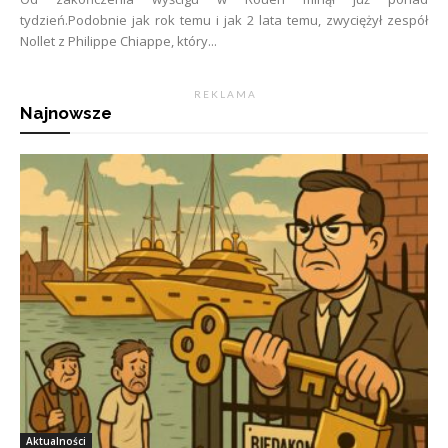
tydzień.Podobnie jak rok temu i jak 2 lata temu, zwyciężył zespół
Nollet z Philippe Chiappe, który...
R E K L A M A
Najnowsze
Aktualności