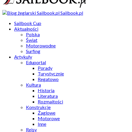
Sailbook.pl
Sailbook Cup
Aktualności
Polska
Świat
Motorowodne
Surfing
Artykuły
Eduportal
Porady
Turystycznie
Regatowo
Kultura
Historia
Literatura
Rozmaitości
Konstrukcje
Żaglowe
Motorowe
Inne
Rejsy