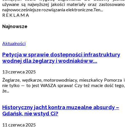
używane są najwyższej jakości materiały oraz zastosowano
najnowocześniejsze rozwiązania elektroniczne.Ten...
R E K L A M A
Najnowsze
Aktualności
Petycja w sprawie dostępności infrastruktury
wodnej dla żeglarzy i wodniaków w...
13 czerwca 2025
Żeglarze, wędkarze, motorowodniacy, mieszkańcy Pomorza i
nie tylko — to jest WASZA sprawa! Czy też macie dość tego,
że...
Historyczny jacht kontra muzealne absurdy –
Gdańsk, nie wstyd Ci?
11 czerwca 2025