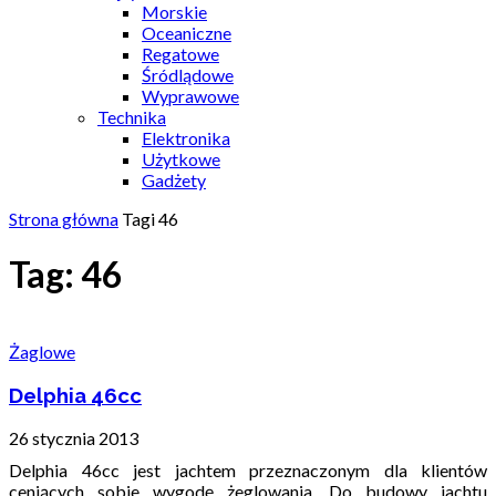
Morskie
Oceaniczne
Regatowe
Śródlądowe
Wyprawowe
Technika
Elektronika
Użytkowe
Gadżety
Strona główna
Tagi
46
Tag: 46
Żaglowe
Delphia 46cc
26 stycznia 2013
Delphia 46cc jest jachtem przeznaczonym dla klientów
ceniących sobie wygodę żeglowania. Do budowy jachtu