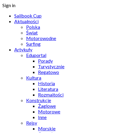
Sign in
Sailbook Cup
Aktualności
Polska
Świat
Motorowodne
Surfing
Artykuły
Eduportal
Porady
Turystycznie
Regatowo
Kultura
Historia
Literatura
Rozmaitości
Konstrukcje
Żaglowe
Motorowe
Inne
Rejsy
Morskie