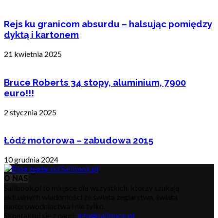
Rejs ku granicom absurdu – halsując pomiędzy
dyktą i kartonem
21 kwietnia 2025
Bruce Roberts 34 stopy, aluminium, 7900
euro!!!
2 stycznia 2025
Łódź motorowa – zabudowa 2015
10 grudnia 2024
O NAS
Sailbook.pl to miejsce dla wszystkich, którzy szukają
aktualnych wiadomości ze świata żeglarstwa, świata
motorowodniactwa i nie tylko.
Skontaktuj się z nami:
info@sailbook.pl