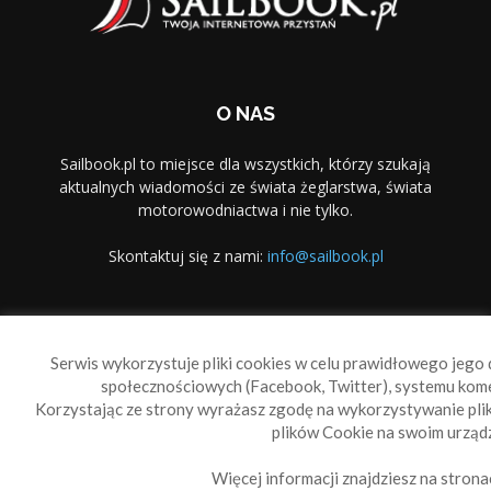
O NAS
Sailbook.pl to miejsce dla wszystkich, którzy szukają
aktualnych wiadomości ze świata żeglarstwa, świata
motorowodniactwa i nie tylko.
Skontaktuj się z nami:
info@sailbook.pl
PODĄŻAJ ZA NAMI
Serwis wykorzystuje pliki cookies w celu prawidłowego jego d
społecznościowych (Facebook, Twitter), systemu kom
Korzystając ze strony wyrażasz zgodę na wykorzystywanie pl
plików Cookie na swoim urządz
Więcej informacji znajdziesz na strona
Sailbook Cup
O nas
Reklama
Polityka prywatności