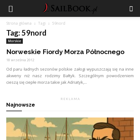
Strona główna
Tagi
59nord
Tag: 59nord
Morskie
Norweskie Fiordy Morza Północnego
18 września 2012
Od paru ładnych sezonów polskie załogi wypuszczają się na inne
akweny niż nasz rodzimy Bałtyk. Szczególnym powodzeniem
cieszą się ciepłe morza takie jak Adriatyk,...
R E K L A M A
Najnowsze