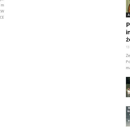
5 m
 kW
A
CE
P
i
ż
13
Ż
Po
ma