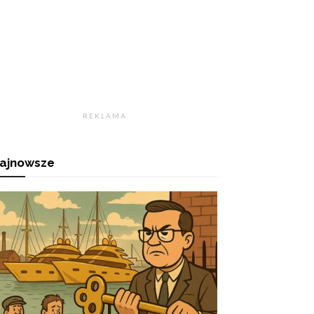
R E K L A M A
ajnowsze