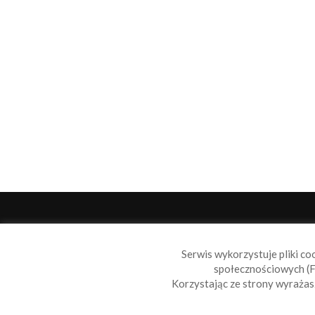
O 
Serwis wykorzystuje pliki co
Sail
społecznościowych (F
wiad
Korzystając ze strony wyraża
nie t