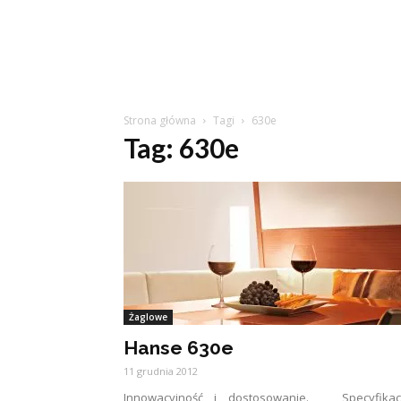
Strona główna
Tagi
630e
Tag: 630e
Żaglowe
Hanse 630e
11 grudnia 2012
Innowacyjność i dostosowanie. Specyfikacj