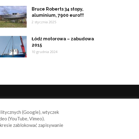
Bruce Roberts 34 stopy,
aluminium, 7900 euro!!!
2 stycznia 2025
Łódź motorowa – zabudowa
2015
10 grudnia 2024
ODĄŻAJ ZA NAMI
alitycznych (Google), wtyczek
deo (YouTube, Vimeo).
kresie zablokować zapisywanie