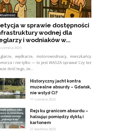
ktualności
etycja w sprawie dostępności
nfrastruktury wodnej dla
eglarzy i wodniaków w...
 czerwca 2025
eglarze, wędkarze, motorowodniacy, mieszkańcy
morza i nie tylko — to jest WASZA sprawa! Czy też
cie dość tego, że...
Historyczny jacht kontra
muzealne absurdy – Gdańsk,
nie wstyd Ci?
11 czerwca 2025
Rejs ku granicom absurdu –
halsując pomiędzy dyktą i
kartonem
21 kwietnia 2025