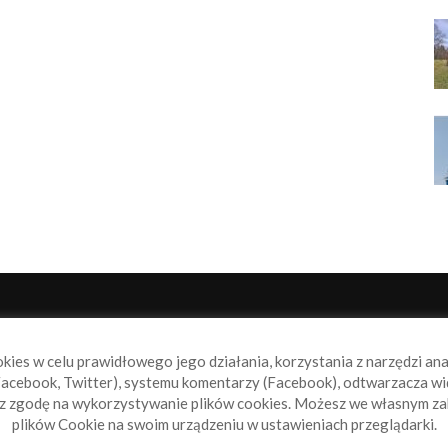
NAS
P
okies w celu prawidłowego jego działania, korzystania z narzędzi an
book.pl to miejsce dla wszystkich, którzy szukają aktualnych
acebook, Twitter), systemu komentarzy (Facebook), odtwarzacza wi
omości ze świata żeglarstwa, świata motorowodniactwa i
sz zgodę na wykorzystywanie plików cookies. Możesz we własnym za
ylko.
plików Cookie na swoim urządzeniu w ustawieniach przeglądarki.