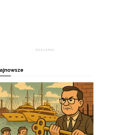
R E K L A M A
ajnowsze