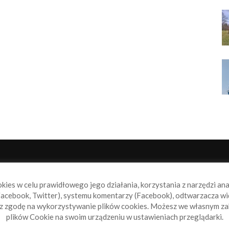
NAS
P
okies w celu prawidłowego jego działania, korzystania z narzędzi an
book.pl to miejsce dla wszystkich, którzy szukają aktualnych
acebook, Twitter), systemu komentarzy (Facebook), odtwarzacza wi
omości ze świata żeglarstwa, świata motorowodniactwa i
sz zgodę na wykorzystywanie plików cookies. Możesz we własnym za
ylko.
plików Cookie na swoim urządzeniu w ustawieniach przeglądarki.