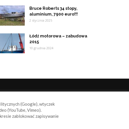
Bruce Roberts 34 stopy,
aluminium, 7900 euro!!!
2 stycznia 2025
Łódź motorowa – zabudowa
2015
10 grudnia 2024
ODĄŻAJ ZA NAMI
alitycznych (Google), wtyczek
deo (YouTube, Vimeo).
kresie zablokować zapisywanie