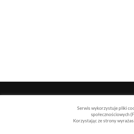
O 
Serwis wykorzystuje pliki co
Sail
społecznościowych (F
wiad
Korzystając ze strony wyraża
nie t