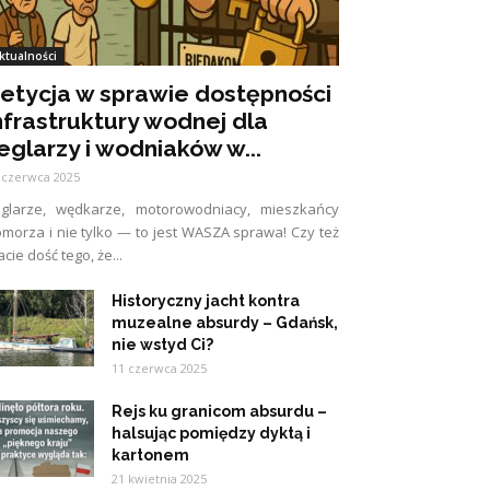
ktualności
etycja w sprawie dostępności
nfrastruktury wodnej dla
eglarzy i wodniaków w...
 czerwca 2025
eglarze, wędkarze, motorowodniacy, mieszkańcy
morza i nie tylko — to jest WASZA sprawa! Czy też
cie dość tego, że...
Historyczny jacht kontra
muzealne absurdy – Gdańsk,
nie wstyd Ci?
11 czerwca 2025
Rejs ku granicom absurdu –
halsując pomiędzy dyktą i
kartonem
21 kwietnia 2025