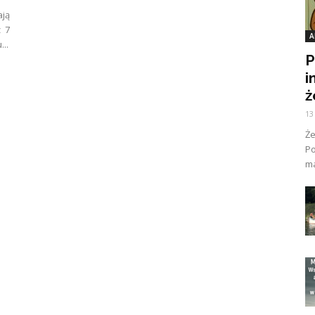
ają
ż 7
A
..
P
i
ż
13
Ż
Po
ma