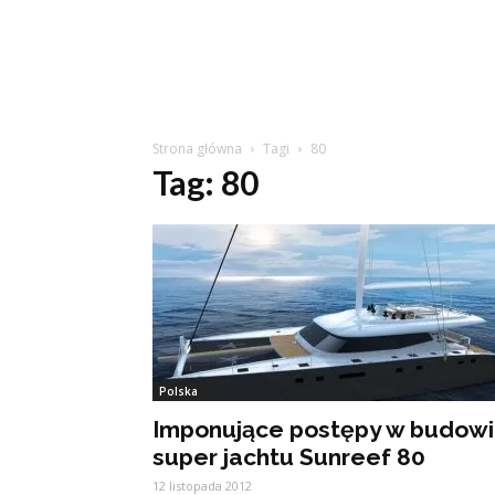
Strona główna
Tagi
80
Tag: 80
Polska
Imponujące postępy w budow
super jachtu Sunreef 80
12 listopada 2012