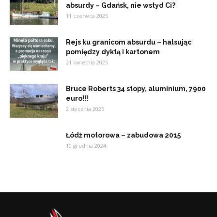
absurdy – Gdańsk, nie wstyd Ci?
11 czerwca 2025
Rejs ku granicom absurdu – halsując
pomiędzy dyktą i kartonem
21 kwietnia 2025
Bruce Roberts 34 stopy, aluminium, 7900
euro!!!
2 stycznia 2025
Łódź motorowa – zabudowa 2015
10 grudnia 2024