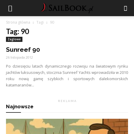
Strona główna
Tagi
90
Tag: 90
Żaglowe
Sunreef 90
26 listopada 2012
Po dziesięciu latach dynamicznego rozwoju na światowym rynku
jachtów luksusowych, stocznia Sunreef Yachts wprowadziła w 2010
roku nową gamę szybkich i sportowych dalekomorskich
katamaranów...
R E K L A M A
Najnowsze