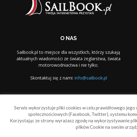
O NAS
Sailbook.pl to miejsce dla wszystkich, którzy szukają
aktualnych wiadomości ze świata żeglarstwa, świata
motorowodniactwa i nie tylko.
Skontaktuj się z nami:
info@sailbook.pl
PODĄŻAJ ZA NAMI
Serwis wykorzystuje pliki cookies w celu prawidłowego jego d
społecznościowych (Facebook, Twitter), systemu kom
Korzystając ze strony wyrażasz zgodę na wykorzystywanie pl
plików Cookie na swoim urządz