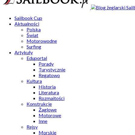
Sailbook Cup
Aktualności
Polska
Świat
Motorowodne
Surfing
Artykuły
Eduportal
Porady
Turystycznie
Regatowo
Kultura
Historia
Literatura
Rozmaitości
Konstrukcje
Żaglowe
Motorowe
Inne
Rejsy
Morskie