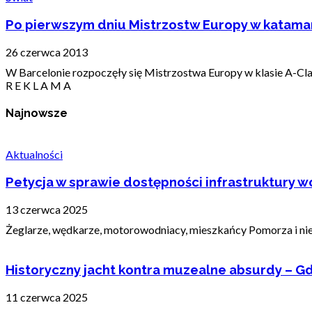
Po pierwszym dniu Mistrzostw Europy w katama
26 czerwca 2013
W Barcelonie rozpoczęły się Mistrzostwa Europy w klasie A-Clas
R E K L A M A
Najnowsze
Aktualności
Petycja w sprawie dostępności infrastruktury wo
13 czerwca 2025
Żeglarze, wędkarze, motorowodniacy, mieszkańcy Pomorza i nie t
Historyczny jacht kontra muzealne absurdy – Gd
11 czerwca 2025