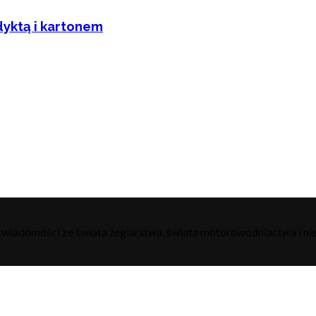
dyktą i kartonem
h wiadomości ze świata żeglarstwa, świata motorowodniactwa i nie