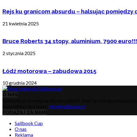
Rejs ku granicom absurdu – halsując pomiędzy 
21 kwietnia 2025
Bruce Roberts 34 stopy, aluminium, 7900 euro!!!
2 stycznia 2025
Łódź motorowa – zabudowa 2015
10 grudnia 2024
O NAS
Sailbook.pl to miejsce dla wszystkich, którzy szukają aktualnyc
Skontaktuj się z nami:
info@sailbook.pl
PODĄŻAJ ZA NAMI
Sailbook Cup
O nas
Reklama