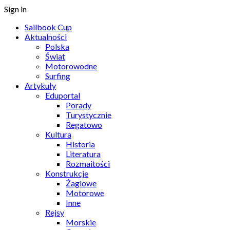
Sign in
Sailbook Cup
Aktualności
Polska
Świat
Motorowodne
Surfing
Artykuły
Eduportal
Porady
Turystycznie
Regatowo
Kultura
Historia
Literatura
Rozmaitości
Konstrukcje
Żaglowe
Motorowe
Inne
Rejsy
Morskie