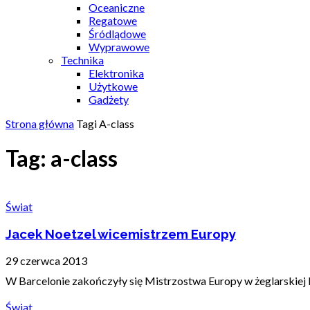
Oceaniczne
Regatowe
Śródlądowe
Wyprawowe
Technika
Elektronika
Użytkowe
Gadżety
Strona główna
Tagi
A-class
Tag: a-class
Świat
Jacek Noetzel wicemistrzem Europy
29 czerwca 2013
W Barcelonie zakończyły się Mistrzostwa Europy w żeglarskiej kl
Świat