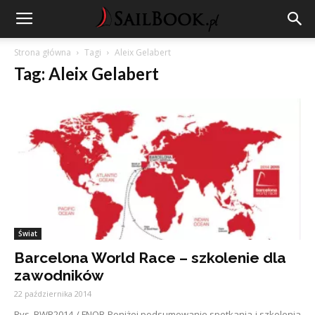
Strona główna
Tagi
Aleix Gelabert
Tag: Aleix Gelabert
Świat
Barcelona World Race – szkolenie dla
zawodników
22 października 2014
Rys. BWR2014 / FNOB Poniżej podsumowanie spotkania i szkolenia