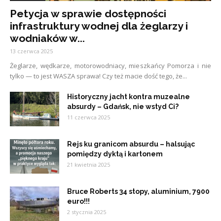
Petycja w sprawie dostępności
infrastruktury wodnej dla żeglarzy i
wodniaków w...
13 czerwca 2025
Żeglarze, wędkarze, motorowodniacy, mieszkańcy Pomorza i nie
tylko — to jest WASZA sprawa! Czy też macie dość tego, że...
Historyczny jacht kontra muzealne
absurdy – Gdańsk, nie wstyd Ci?
11 czerwca 2025
Rejs ku granicom absurdu – halsując
pomiędzy dyktą i kartonem
21 kwietnia 2025
Bruce Roberts 34 stopy, aluminium, 7900
euro!!!
2 stycznia 2025