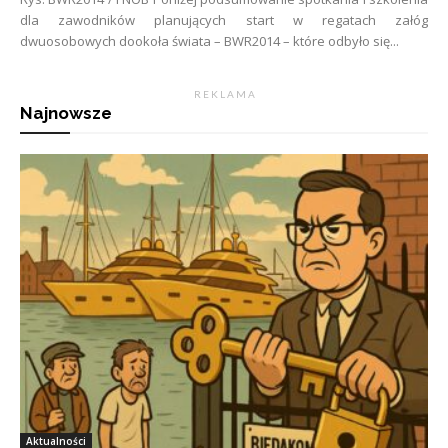
dla zawodników planujących start w regatach załóg
dwuosobowych dookoła świata – BWR2014 – które odbyło się...
R E K L A M A
Najnowsze
Aktualności