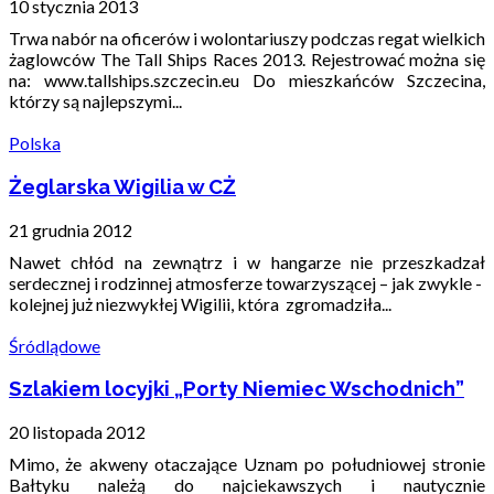
10 stycznia 2013
Trwa nabór na oficerów i wolontariuszy podczas regat wielkich
żaglowców The Tall Ships Races 2013. Rejestrować można się
na: www.tallships.szczecin.eu Do mieszkańców Szczecina,
którzy są najlepszymi...
Polska
Żeglarska Wigilia w CŻ
21 grudnia 2012
Nawet chłód na zewnątrz i w hangarze nie przeszkadzał
serdecznej i rodzinnej atmosferze towarzyszącej – jak zwykle -
kolejnej już niezwykłej Wigilii, która zgromadziła...
Śródlądowe
Szlakiem locyjki „Porty Niemiec Wschodnich”
20 listopada 2012
Mimo, że akweny otaczające Uznam po południowej stronie
Bałtyku należą do najciekawszych i nautycznie