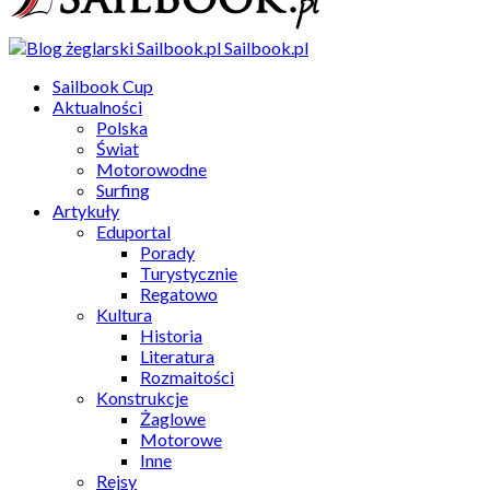
Sailbook.pl
Sailbook Cup
Aktualności
Polska
Świat
Motorowodne
Surfing
Artykuły
Eduportal
Porady
Turystycznie
Regatowo
Kultura
Historia
Literatura
Rozmaitości
Konstrukcje
Żaglowe
Motorowe
Inne
Rejsy