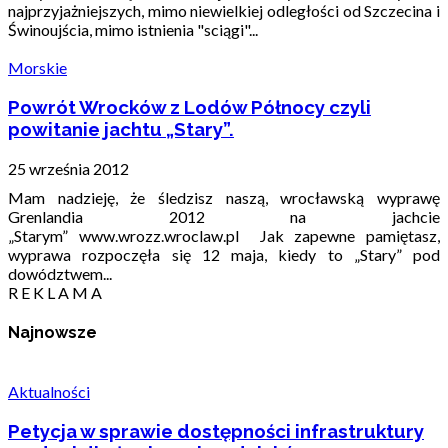
najprzyjażniejszych, mimo niewielkiej odległości od Szczecina i
Świnoujścia, mimo istnienia "sciągi"...
Morskie
Powrót Wrocków z Lodów Północy czyli
powitanie jachtu „Stary”.
25 września 2012
Mam nadzieję, że śledzisz naszą, wrocławską wyprawę
Grenlandia 2012 na jachcie
„Starym” www.wrozz.wroclaw.pl Jak zapewne pamiętasz,
wyprawa rozpoczęła się 12 maja, kiedy to „Stary” pod
dowództwem...
R E K L A M A
Najnowsze
Aktualności
Petycja w sprawie dostępności infrastruktury