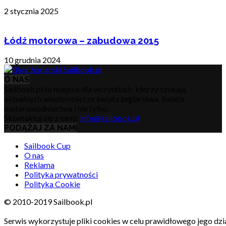
2 stycznia 2025
Łódź motorowa – zabudowa 2015
10 grudnia 2024
O NAS
Sailbook.pl to miejsce dla wszystkich, którzy szukają
aktualnych wiadomości ze świata żeglarstwa, świata
motorowodniactwa i nie tylko.
Skontaktuj się z nami:
info@sailbook.pl
PODĄŻAJ ZA NAMI
Sailbook Cup
O nas
Reklama
Polityka prywatności
Polityka Cookie
© 2010-2019 Sailbook.pl
Serwis wykorzystuje pliki cookies w celu prawidłowego jego dzia