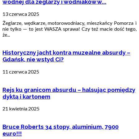
wodnej dla żeglarzy i wodniaków w...
13 czerwca 2025
Żeglarze, wędkarze, motorowodniacy, mieszkańcy Pomorza i
nie tylko — to jest WASZA sprawa! Czy też macie dość tego,
że...
Historyczny jacht kontra muzealne absurdy –
Gdańsk, nie wstyd Ci?
11 czerwca 2025
Rejs ku granicom absurdu – halsując pomiędzy
dyktą i kartonem
21 kwietnia 2025
Bruce Roberts 34 stopy, aluminium, 7900
euro!!!