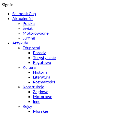
Sign in
Sailbook Cup
Aktualności
Polska
Świat
Motorowodne
Surfing
Artykuły
Eduportal
Porady
Turystycznie
Regatowo
Kultura
Historia
Literatura
Rozmaitości
Konstrukcje
Żaglowe
Motorowe
Inne
Rejsy
Morskie