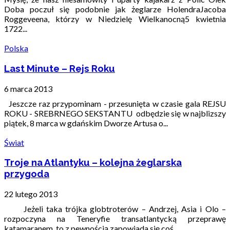
Doba poczuł się podobnie jak żeglarze HolendraJacoba
Roggeveena, którzy w Niedzielę Wielkanocną5 kwietnia
1722...
Polska
Last Minute – Rejs Roku
6 marca 2013
Jeszcze raz przypominam - przesunięta w czasie gala REJSU
ROKU - SREBRNEGO SEKSTANTU odbędzie się w najblizszy
piątek, 8 marca w gdańskim Dworze Artusa o...
Świat
Troje na Atlantyku – kolejna żeglarska
przygoda
22 lutego 2013
Jeżeli taka trójka globtroterów – Andrzej, Asia i Olo –
rozpoczyna na Teneryfie transatlantycką przeprawę
katamaranem, to z pewnością zapowiada się coś...