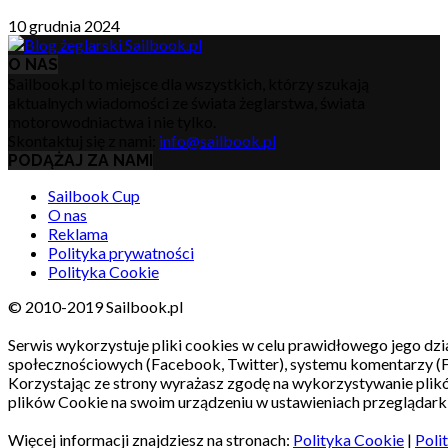
10 grudnia 2024
O NAS
Sailbook.pl to miejsce dla wszystkich, którzy szukają
aktualnych wiadomości ze świata żeglarstwa, świata
motorowodniactwa i nie tylko.
Skontaktuj się z nami:
info@sailbook.pl
PODĄŻAJ ZA NAMI
Sailbook Cup
O nas
Reklama
Polityka prywatności
Polityka Cookie
© 2010-2019 Sailbook.pl
Serwis wykorzystuje pliki cookies w celu prawidłowego jego dzia
społecznościowych (Facebook, Twitter), systemu komentarzy (
Korzystając ze strony wyrażasz zgodę na wykorzystywanie pli
plików Cookie na swoim urządzeniu w ustawieniach przeglądarki
Więcej informacji znajdziesz na stronach:
Polityka Cookie
|
Poli