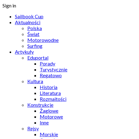
Sign in
Sailbook Cup
Aktualności
Polska
Świat
Motorowodne
Surfing
Artykuły
Eduportal
Porady
Turystycznie
Regatowo
Kultura
Historia
Literatura
Rozmaitości
Konstrukcje
Żaglowe
Motorowe
Inne
Rejsy
Morskie