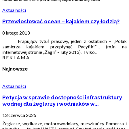
Aktualności
Przewiosłować ocean – kajakiem czy łodzią?
8 lutego 2013
Frapujący tytuł prasowy, jeden z ostatnich – „Polak
zamierza kajakiem przepłynąć Pacyfik!”… (m.in. na
internetowej stronie „Żagli” – luty 2013). Tylko...
R E K L A M A
Najnowsze
Aktualności
Petycja w sprawie dostępności infrastruktury
wodnej dla żeglarzy i wodniaków w...
13 czerwca 2025
Żeglarze, wędkarze, motorowodniacy, mieszkańcy Pomorza i
nie tylko — to jest WASZA sprawa! Czy też macie dość tego,