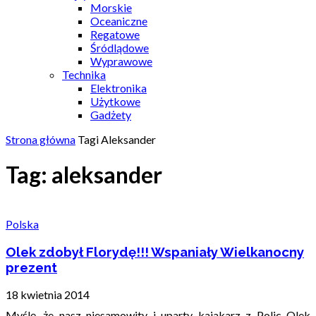
Morskie
Oceaniczne
Regatowe
Śródlądowe
Wyprawowe
Technika
Elektronika
Użytkowe
Gadżety
Strona główna
Tagi
Aleksander
Tag: aleksander
Polska
Olek zdobył Florydę!!! Wspaniały Wielkanocny
prezent
18 kwietnia 2014
Myślę, że nasz niesamowity i uparty kajakarz z Polic Olek