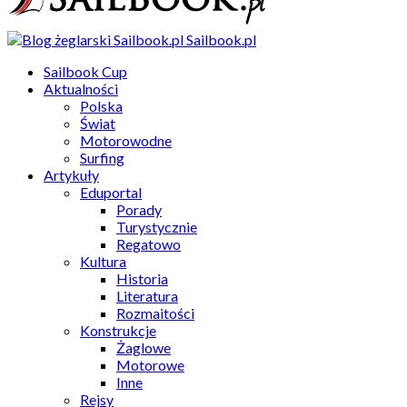
Sailbook.pl
Sailbook Cup
Aktualności
Polska
Świat
Motorowodne
Surfing
Artykuły
Eduportal
Porady
Turystycznie
Regatowo
Kultura
Historia
Literatura
Rozmaitości
Konstrukcje
Żaglowe
Motorowe
Inne
Rejsy